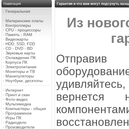
Навигация
Гарантия и что вам могут подсунуть назад
·
Генеральная
Из новог
·
Материнские платы
·
Контроллеры
·
CPU - процессоры
га
·
Память - RAM
·
Видеокарты
·
HDD, SSD, FDD
·
CD - DVD - BD
·
Звуковые карты
Отправив 
·
Охлаждение ПК
·
Корпуса ПК
·
Электропитание
оборудован
·
Мониторы и ТВ
·
Манипуляторы
удивляйте
·
Ноутбуки, десктопы
·
Интернет
вернется
·
Принт и скан
·
Фото-видео
·
Мультимедиа
компоне
·
Компьютеры - общая
·
Программное
·
Игры ПК
восстано
·
Радиодело
·
Производители