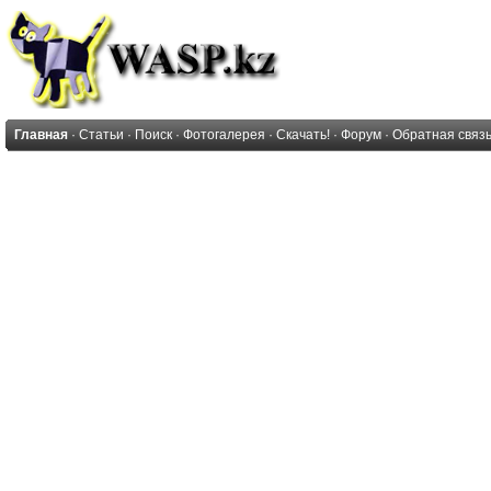
Главная
·
Статьи
·
Поиск
·
Фотогалерея
·
Скачать!
·
Форум
·
Обратная связ