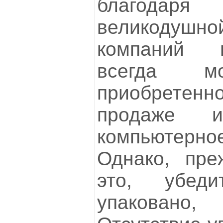
благодаря
великодуш
компаний 
всегда мо
приобретен
продаже 
компьютерно
Однако, пре
это, убед
упаковано,