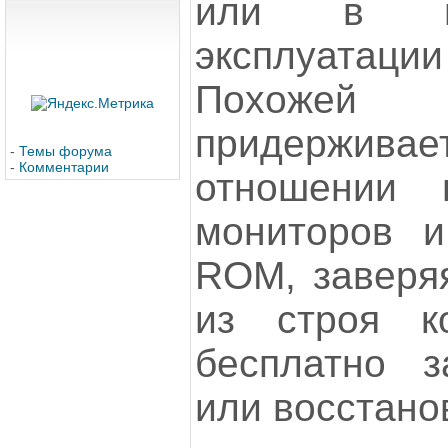
или в пр
эксплуатац
Похоже
придерживае
-
Темы форума
-
Комментарии
отношении 
мониторов и
ROM, заверя
из строя к
бесплатно 
или восстан