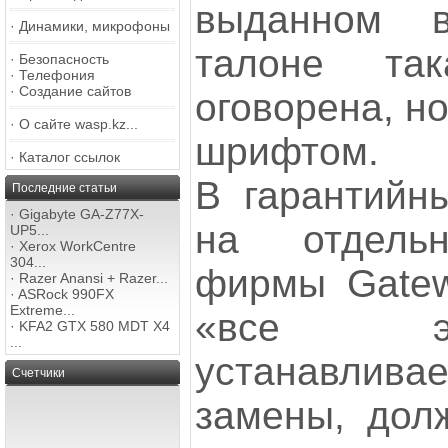
выданном в
·
Динамики, микрофоны
талоне так
·
Безопасность
·
Телефония
·
Создание сайтов
оговорена, н
·
О сайте wasp.kz...
шрифтом.
·
Каталог ссылок
В гарантийны
Последние статьи
·
Gigabyte GA-Z77X-
на отдель
UP5...
·
Xerox WorkCentre
304...
фирмы Gatew
·
Razer Anansi + Razer...
·
ASRock 990FX
Extreme...
«все элем
·
KFA2 GTX 580 MDT X4
...
устанавлива
Счетчики
замены, дол