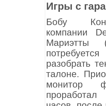
Игры с гар
Бобу Коно
компании Del
Мариэтты (
потребуется 
разобрать те
талоне. При
монитор ф
проработа
часов, после