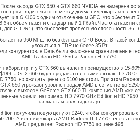
. После выхода GTX 650 и GTX 660 NVIDIA не намерена ост
ся по производительности между двумя видеокартами в цено
вует чип GK106 с одним отключенным GPC, что обеспечит
 бит, объем памяти стандартный 1 Гбайт. Частота памяти 
Гц для GDDR5), что обеспечит пропускную способность 86 Гб
ботает на 960 МГц, но без функции GPU Boost. В такой кон
уложиться в TDP не более 85 Вт.
еди конкурентов, в Сеть были выложены сравнительные те
AMD Radeon HD 7850 и Radeon HD 7750.
 набора игр, и у GTX 660 выявлено преимущество в 15-60%
 $199, a GTX 660 будет продаваться примерно как HD 7870,
 7750, но ожидать цены до $100 не стоит. При этом Radeon
GTX 650 угрожают уровню продаж AMD в сегменте до $250
 связи с выходом GeForce GTX 660 Ti, компания AMD уже де
чшенные модели, например, HD 7970 GHz Edition и HD 7950 
вариантам этих видеокарт.
ition получила новую цену от $240, чтобы конкурировать с
50-200. А вот видеокарта AMD Radeon HD 7770 теперь стоит 
AMD предлагает Radeon HD 7750 по цене $95.