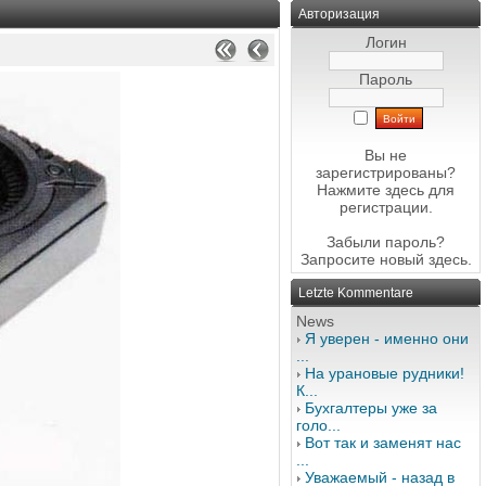
Авторизация
Логин
Пароль
Вы не
зарегистрированы?
Нажмите здесь
для
регистрации.
Забыли пароль?
Запросите новый
здесь
.
Letzte Kommentare
News
Я уверен - именно они
...
На урановые рудники!
К...
Бухгалтеры уже за
голо...
Вот так и заменят нас
...
Уважаемый - назад в