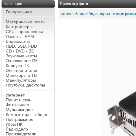
Навигация
Просмотр фото
·
Генеральная
Фотоальбомы
>
Видеокарты - самые разны
·
Материнские платы
·
Контроллеры
·
CPU - процессоры
·
Память - RAM
·
Видеокарты
·
HDD, SSD, FDD
·
CD - DVD - BD
·
Звуковые карты
·
Охлаждение ПК
·
Корпуса ПК
·
Электропитание
·
Мониторы и ТВ
·
Манипуляторы
·
Ноутбуки, десктопы
·
Интернет
·
Принт и скан
·
Фото-видео
·
Мультимедиа
·
Компьютеры - общая
·
Программное
·
Игры ПК
·
Радиодело
·
Производители