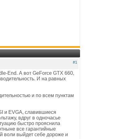
#1
le-End. А вот GeForce GTX 660,
изводительность. И на равных
дительностью и по всем пунктам
MSI и EVGA, славившиеся
ьтажу, вдруг в одночасье
туацию быстро прояснила
 отныне все гарантийные
ой воли выйдет себе дороже и