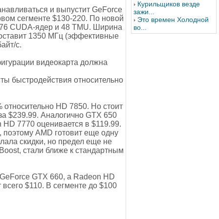
Курильщиков везде
анавливаться и выпустит GeForce
зажи...
вом сегменте $130-220. По новой
Это времен Холодной
 576 CUDA-ядер и 48 TMU. Ширина
во...
составит 1350 МГц (эффективные
айт/с.
фигурации видеокарта должна
сты быстродействия относительно
 относительно HD 7850. Но стоит
 за $239.99. Аналогично GTX 650
 HD 7770 оценивается в $119.99.
, поэтому AMD готовит еще одну
лала скидки, но предел еще не
Boost, стали ближе к стандартным
 GeForce GTX 660, a Radeon HD
всего $110. В сегменте до $100