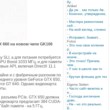
бу...
Artikel
Да уж... как только Ав...
Конечно, утверждение,
...
Мастера ремонтника
сей...
На мой взгляд, сложно
...
Исправил, бывает...
Fotos
X 660 на новом чипе GK106
Это она свои коленки
р...
В контрстрайк не
иначе...
 SLI, а для питания потребуется
Это точно! Причем,
GPU Boost 1033 МГц, и для памяти
чем...
вые API, включая DirectX 11.1
У нас в школе как-то
с...
айне и с фабричным разгоном по
Крутая флешка для тех
реднего уровня GeForce GTX 650,
...
orce GT 640. Однако видеокарта
Eigene Seiten
оты.
Часто сайт-визитка и
е...
Господа англичане
о разъема PCIe. GTX 650 должна
дово...
Видеокарта предлагает 384 CUDA-
Не - но это реально.
байт памяти - на 5 ГГц.
Б...