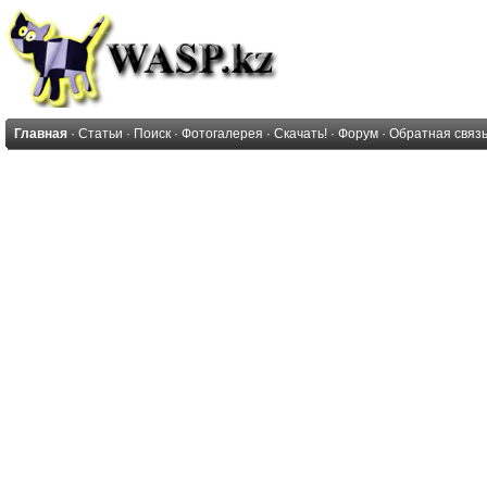
Главная
·
Статьи
·
Поиск
·
Фотогалерея
·
Скачать!
·
Форум
·
Обратная связ