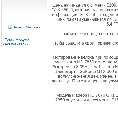
Цена начинается с отметки $109
GTX 650 Ti, которая расположит
информации, GTX 650 Ti задейст
шины памяти уменьшится до 128
5.4 Г
Графический процессор зара
-
Темы форума
Чтобы выделить свои новинки ср
-
Комментарии
Тестирование велось при помощи
учесть, что HD 7850 имеет цену
быстрее на 8-35%, чем Radeon HD
Видеокарты GeForce GTX 660 и 
волну снижения цен. Ранее, в
достигнут. При этом цены на улу
Модель Radeon HD 7870 GHz Ed
7850 опустился до сегмента $1