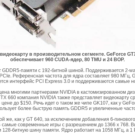
видеокарту в производительном сегменте. GeForce GT
обеспечивает 960 CUDA-ядер, 80 TMU и 24 ВОР.
 GDDR5-памяти с 192-битной шиной. Поддерживается 2-way
РСIе. Референсная частота для ядра составляет 980 МГц, 
ется интерфейс PCI Express 3.0 и поддерживаются самые но
ена многими партнерами NVIDIA в кастомизированном диз
TX 660 компания NVIDIA также представляет видеокарту с
 цене до $150. Речь идет о таком же чипе GK107, как у GeF
ользует более быструю память GDDR5 и увеличенные част
й же, как у GT 640, за исключением добавления 6-пиновог
в самые современные игры с разрешением до 1366 х 768. 
 128-битную шину памяти. Ядро работает на 1058 МГц, а 1 Г