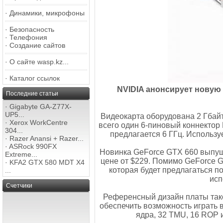
·
Динамики, микрофоны
·
Безопасность
·
Телефония
·
Создание сайтов
·
О сайте wasp.kz...
·
Каталог ссылок
NVIDIA анонсирует новую 
Последние статьи
·
Gigabyte GA-Z77X-
UP5...
Видеокарта оборудована 2 Гбайт
·
Xerox WorkCentre
всего один 6-пиновый коннектор 
304...
предлагается 6 ГГц. Использу
·
Razer Anansi + Razer...
·
ASRock 990FX
Новинка GeForce GTX 660 выпущ
Extreme...
цене от $229. Помимо GeForce G
·
KFA2 GTX 580 MDT X4
которая будет предлагаться по
...
исп
Счетчики
Референсный дизайн платы тако
обеспечить возможность играть 
ядра, 32 TMU, 16 ROP и