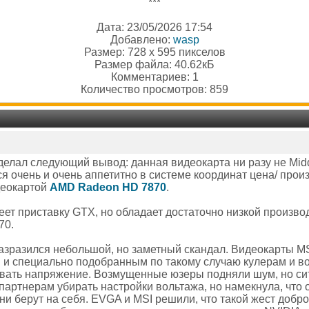
***
Дата: 23/05/2026 17:54
Добавлено:
wasp
Размер: 728 x 595 пикселов
Размер файла: 40.62кБ
Комментариев: 1
Количество просмотров: 859
делал следующий вывод: данная видеокарта ни разу не Midd
тся очень и очень аппетитно в системе координат цена/ про
деокартой
AMD Radeon HD 7870
.
еет приставку GTX, но обладает достаточно низкой произво
70.
разразился небольшой, но заметный скандал. Видеокарты 
и специально подобранным по такому случаю кулерам и вол
вать напряжение. Возмущенные юзеры подняли шум, но си
партнерам убирать настройки вольтажа, но намекнула, что
ни берут на себя. EVGA и MSI решили, что такой жест добр