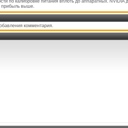
сти по калибровке питания вплоть до аппаратных. NVIDIA 
- прибыль выше.
добавления комментария.