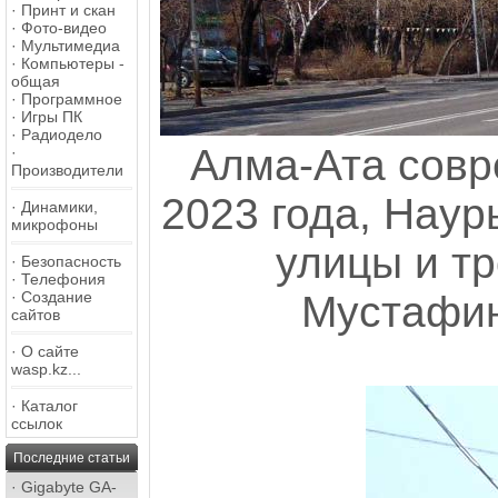
·
Принт и скан
·
Фото-видео
·
Мультимедиа
·
Компьютеры -
общая
·
Программное
·
Игры ПК
·
Радиодело
Алма-Ата совр
·
Производители
2023 года, Наур
·
Динамики,
микрофоны
улицы и т
·
Безопасность
·
Телефония
·
Создание
Мустафин
сайтов
·
О сайте
wasp.kz...
·
Каталог
ссылок
Последние статьи
·
Gigabyte GA-