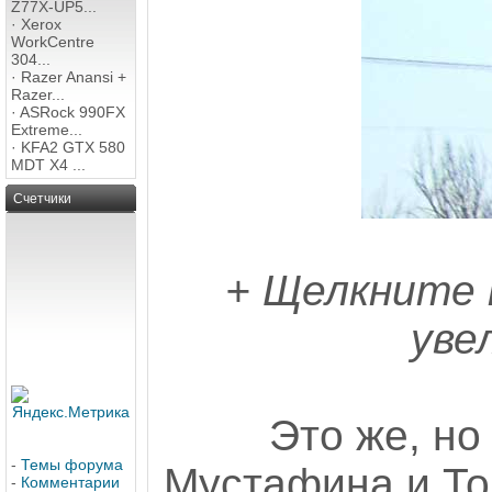
Z77X-UP5...
·
Xerox
WorkCentre
304...
·
Razer Anansi +
Razer...
·
ASRock 990FX
Extreme...
·
KFA2 GTX 580
MDT X4 ...
Счетчики
+ Щелкните 
уве
Это же, но
-
Темы форума
Мустафина и То
-
Комментарии