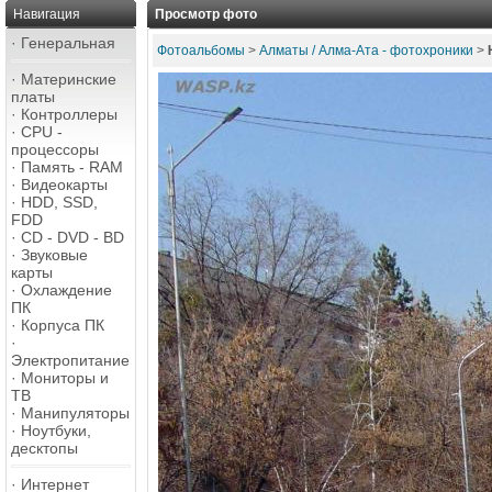
Навигация
Просмотр фото
·
Генеральная
Фотоальбомы
>
Алматы / Алма-Ата - фотохроники
>
·
Материнские
платы
·
Контроллеры
·
CPU -
процессоры
·
Память - RAM
·
Видеокарты
·
HDD, SSD,
FDD
·
CD - DVD - BD
·
Звуковые
карты
·
Охлаждение
ПК
·
Корпуса ПК
·
Электропитание
·
Мониторы и
ТВ
·
Манипуляторы
·
Ноутбуки,
десктопы
·
Интернет