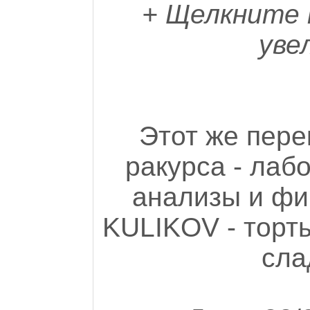
+ Щелкните 
уве
Этот же пере
ракурса - лаб
анализы и фи
KULIKOV - торт
сла