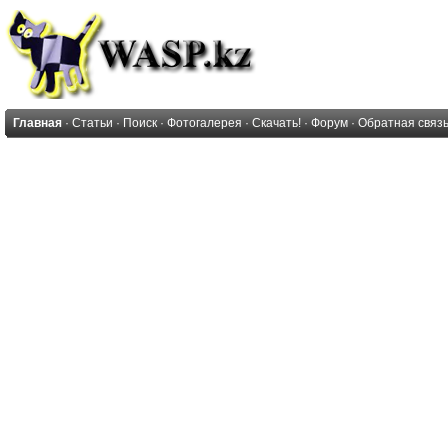
Главная
·
Статьи
·
Поиск
·
Фотогалерея
·
Скачать!
·
Форум
·
Обратная связ