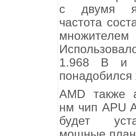
с двумя я
частота сост
множите
Использова
1.968 В и 
понадобился 
AMD также а
нм чип APU A
будет уст
мощные план