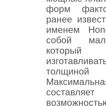
форм факт
ранее извес
именем Hond
собой мал
которы
изготавлив
толщин
Максимальн
составл
возможнос