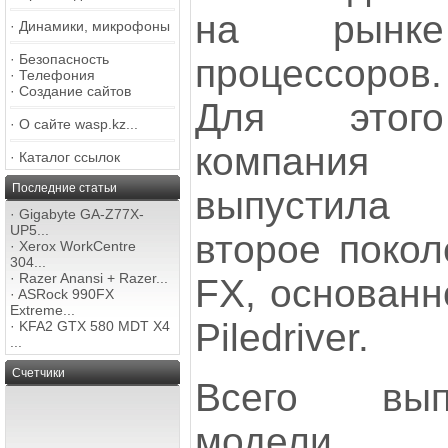
на рынке
·
Динамики, микрофоны
·
Безопасность
процессоров.
·
Телефония
·
Создание сайтов
Для этого
·
О сайте wasp.kz...
компания
·
Каталог ссылок
Последние статьи
выпустила
·
Gigabyte GA-Z77X-
UP5...
второе покол
·
Xerox WorkCentre
304...
·
Razer Anansi + Razer...
FX, основанн
·
ASRock 990FX
Extreme...
Piledriver.
·
KFA2 GTX 580 MDT X4
...
Счетчики
Всего вып
модели. 