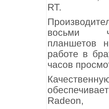
RT.
Производи
восьми ч
планшетов н
работе в бра
часов просмо
Качествен
обеспечива
Radeon, п