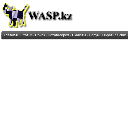
Главная
·
Статьи
·
Поиск
·
Фотогалерея
·
Скачать!
·
Форум
·
Обратная связ