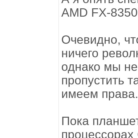
AMD FX-835
Очевидно, что
ничего револ
однако мы н
пропустить т
имеем права
Пока планше
процессорах 