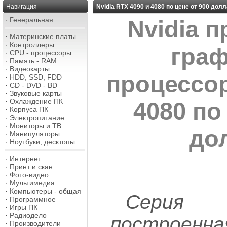
Навигация
Nvidia RTX 4090 и 4080 по цене от 900 дол
·
Генеральная
Nvidia 
·
Материнские платы
·
Контроллеры
граф
·
CPU - процессоры
·
Память - RAM
·
Видеокарты
процессо
·
HDD, SSD, FDD
·
CD - DVD - BD
·
Звуковые карты
·
Охлаждение ПК
4080 по
·
Корпуса ПК
·
Электропитание
·
Мониторы и ТВ
до
·
Манипуляторы
·
Ноутбуки, десктопы
·
Интернет
·
Принт и скан
·
Фото-видео
·
Мультимедиа
·
Компьютеры - общая
Серия
·
Программное
·
Игры ПК
·
Радиодело
построен
·
Производители