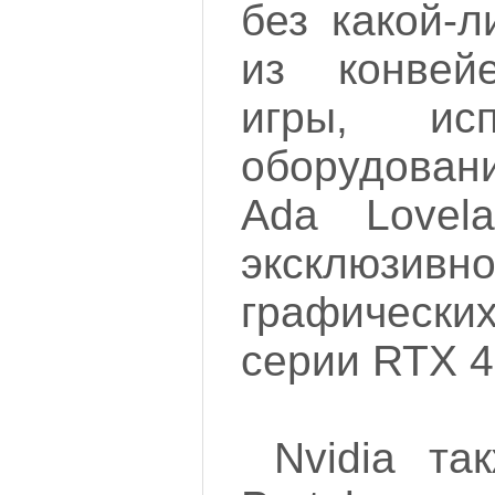
без какой-
из конвей
игры, ис
оборудовани
Ada Lovel
эксклю
графическ
серии RTX 4
Nvidia та