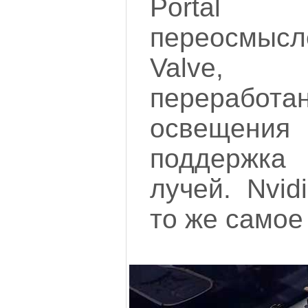
Porta
переосмыс
Valve,
переработ
освещения 
поддержк
лучей. Nvid
то же самое