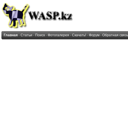
Главная
·
Статьи
·
Поиск
·
Фотогалерея
·
Скачать!
·
Форум
·
Обратная связ