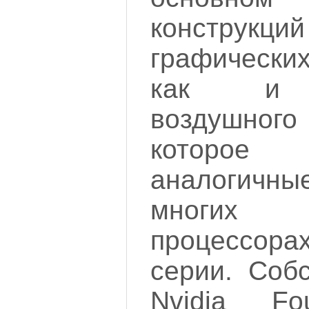
конструкц
графически
как и п
воздушного
которое
аналогичные
многих 
процессо
серии. Соб
Nvidia Fou