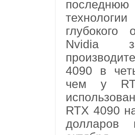
послед
технологии
глубокого о
Nvidia з
производи
4090 в чет
чем у RT
использов
RTX 4090 на
долларов