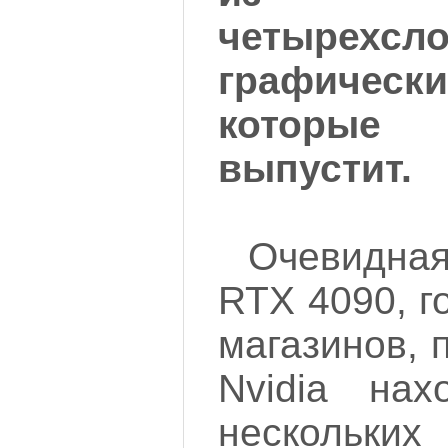
четырехсл
графически
которые 
выпустит.
Очевидна
RTX 4090, г
магазинов, 
Nvidia нах
нескольких