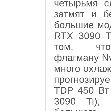
четырьмя с
затмят и б
большие мо
RTX 3090 Ti
том, что
флагману Nv
много охлаж
прогнозиру
TDP 450 Вт
3090 Ti), 