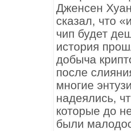
Дженсен Хуан
сказал, что «
чип будет де
история прош
добыча крипт
после слияни
многие энтуз
надеялись, ч
которые до н
были малодо