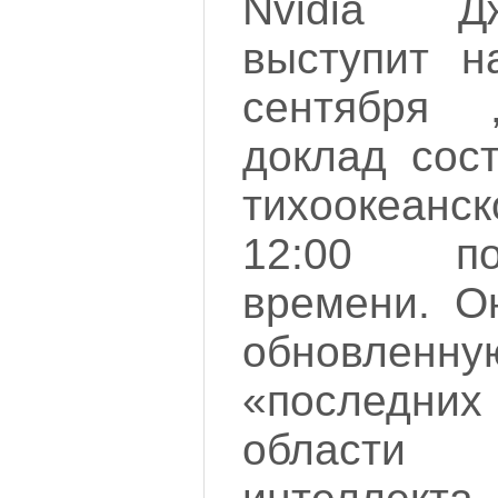
Nvidia Д
выступит 
сентября
доклад сост
тихоокеанс
12:00 по
времени. О
обновленну
«последних
области и