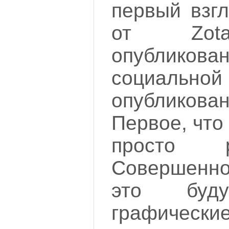
первый взг
от Zota
опубликован
социально
опубликова
Первое, что
просто р
Совершенно
это буду
графически