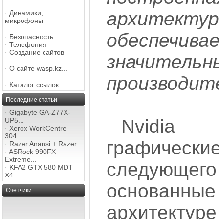
архитектур
·
Динамики,
микрофоны
обеспечива
·
Безопасность
·
Телефония
·
Создание сайтов
значител
·
О сайте wasp.kz...
производит
·
Каталог ссылок
Последние статьи
·
Gigabyte GA-Z77X-
Nvidia 
UP5...
·
Xerox WorkCentre
304...
графическ
·
Razer Anansi + Razer...
·
ASRock 990FX
Extreme...
следующе
·
KFA2 GTX 580 MDT
X4 ...
основанн
Счетчики
архитектур