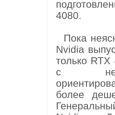
подготовл
4080.
Пока неяс
Nvidia выпу
только RTX 
с не
ориентирова
более деше
Генераль