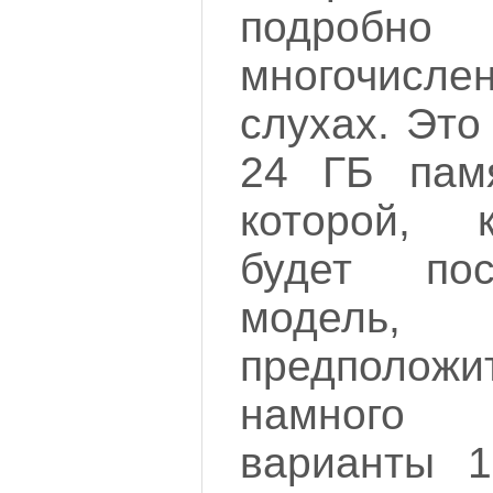
подробн
многочисле
слухах. Это
24 ГБ пам
которой, 
будет пос
моде
предполож
намного 
варианты 