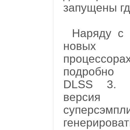
запущены гд
Наряду с 
новых г
процессора
подробно
DLSS 3. 
верси
суперсэм
генерирова