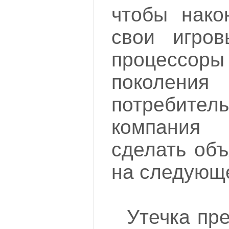
чтобы нако
свои игров
процессо
покол
потребит
компания
сделать об
на следующ
Утечка пр