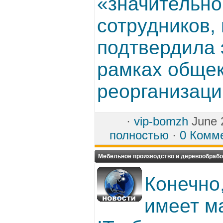
«значительно
сотрудников,
подтвердила 
рамках обще
реорганизации
·
vip-bomzh
June 
полностью
·
0 Комм
Мебельное производство и деревообрабо
Конечно,
имеет м