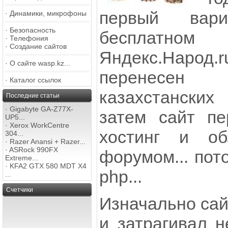
первый вар
·
Динамики, микрофоны
·
Безопасность
бесплатн
·
Телефония
·
Создание сайтов
Яндекс.Народ.r
·
О сайте wasp.kz...
перенесен
·
Каталог ссылок
казахстанских 
Последние статьи
·
Gigabyte GA-Z77X-
затем сайт п
UP5...
·
Xerox WorkCentre
хостинг и об
304...
·
Razer Anansi + Razer...
·
ASRock 990FX
форумом... пот
Extreme...
·
KFA2 GTX 580 MDT X4
php...
...
Счетчики
Изначально са
и затрагивал 