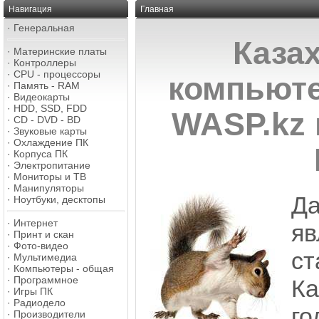
Навигация
Главная
·
Генеральная
Каза
·
Материнские платы
·
Контроллеры
·
CPU - процессоры
компьют
·
Память - RAM
·
Видеокарты
·
HDD, SSD, FDD
WASP.kz 
·
CD - DVD - BD
·
Звуковые карты
·
Охлаждение ПК
·
Корпуса ПК
·
Электропитание
·
Мониторы и ТВ
·
Манипуляторы
Д
·
Ноутбуки, десктопы
·
Интернет
я
·
Принт и скан
·
Фото-видео
с
·
Мультимедиа
·
Компьютеры - общая
·
Программное
К
·
Игры ПК
·
Радиодело
г
·
Производители