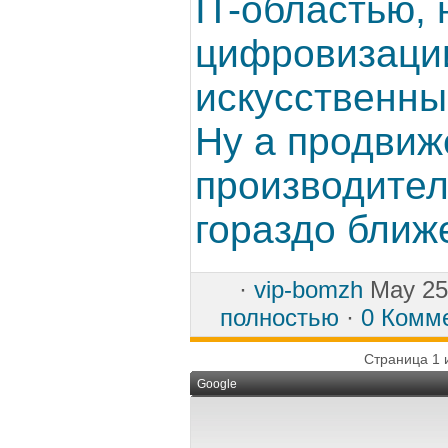
IT-областью, 
цифровизации
искусственны
Ну а продвиж
производител
гораздо ближе
·
vip-bomzh
May 25
полностью
·
0 Комм
Страница 1 
Google