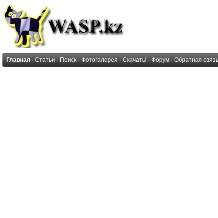
Главная
·
Статьи
·
Поиск
·
Фотогалерея
·
Скачать!
·
Форум
·
Обратная связ