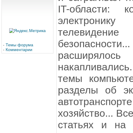
IT-области: 
электроник
телевиден
безопасности
-
Темы форума
-
Комментарии
расширяло
накапливалис
темы компьюте
разделы об эк
автотранспор
хозяйство... Вс
статьях и на