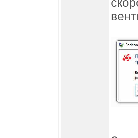
скор
вент