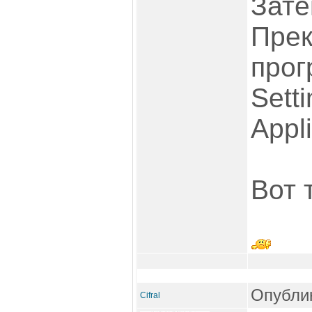
Зате
Прек
прог
Setti
Appli
Вот т
Опублик
Cifral