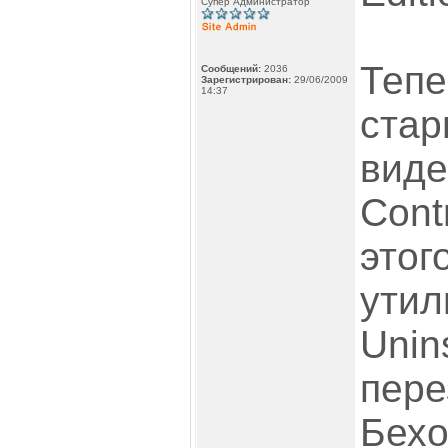
Супер Администратор
Тепе
Сообщений:
2036
Зарегистрирован:
29/06/2009
14:37
стар
виде
Cont
этог
утил
Unins
пере
Бехо