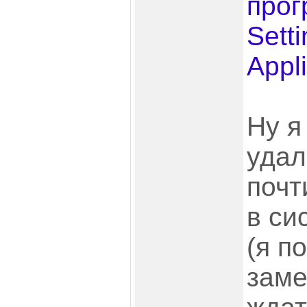
про
Setti
Appl
Ну я
удал
почт
в си
(я п
заме