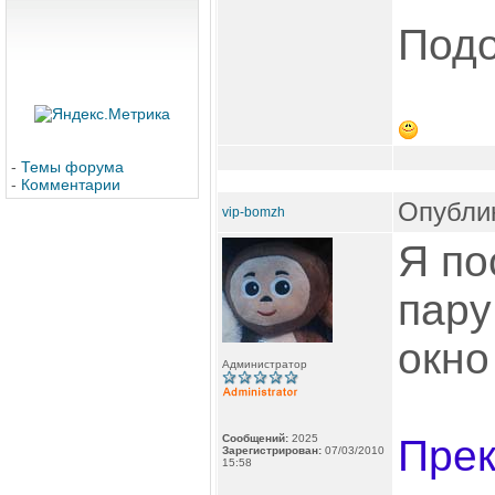
Под
-
Темы форума
-
Комментарии
Опублик
vip-bomzh
Я по
пару
окно
Администратор
Сообщений:
2025
Прек
Зарегистрирован:
07/03/2010
15:58