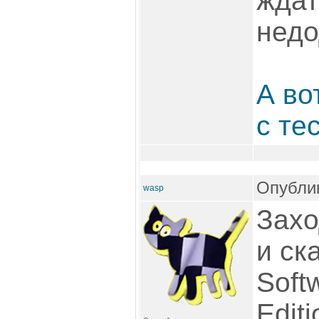
ждат
недо
А во
с те
Опублик
wasp
Захо
и ск
Soft
Edit