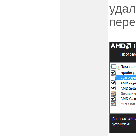
удал
пере