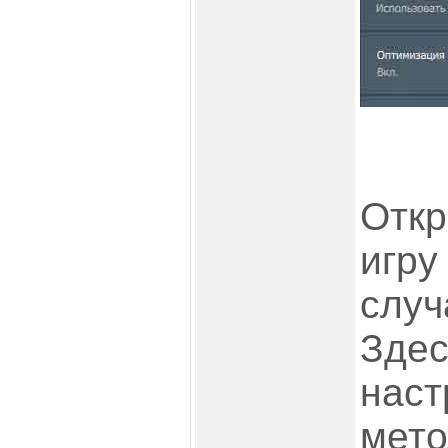
Отк
игру
случ
Здес
наст
мето