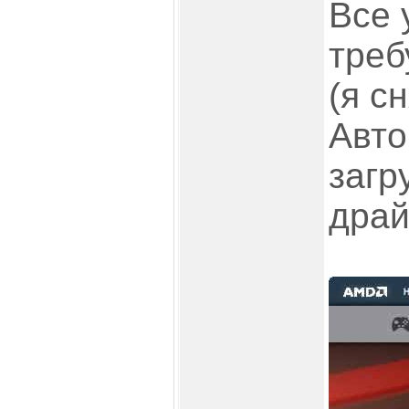
Все 
треб
(я с
Авто
загр
драй