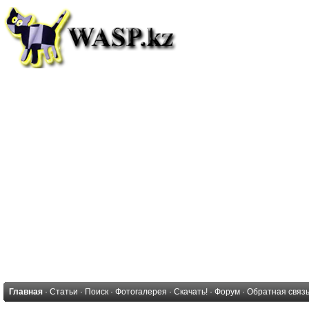
Главная
·
Статьи
·
Поиск
·
Фотогалерея
·
Скачать!
·
Форум
·
Обратная связ