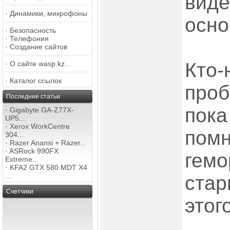
виде
·
Динамики, микрофоны
осно
·
Безопасность
·
Телефония
·
Создание сайтов
Кто-
·
О сайте wasp.kz...
·
Каталог ссылок
проб
Последние статьи
пока
·
Gigabyte GA-Z77X-
UP5...
·
Xerox WorkCentre
помн
304...
·
Razer Anansi + Razer...
·
ASRock 990FX
гемо
Extreme...
·
KFA2 GTX 580 MDT X4
...
стар
Счетчики
этог