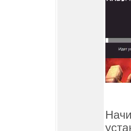
Начи
уста