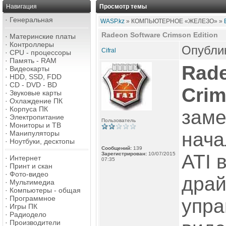
Навигация
Просмотр темы
·
Генеральная
WASP.kz
» КОМПЬЮТЕРНОЕ «ЖЕЛЕЗО» »
Radeon Software Crimson Edition
·
Материнские платы
·
Контроллеры
Опублик
Cifral
·
CPU - процессоры
·
Память - RAM
Rade
·
Видеокарты
·
HDD, SSD, FDD
·
CD - DVD - BD
Crim
·
Звуковые карты
·
Охлаждение ПК
·
Корпуса ПК
заме
·
Электропитание
Пользователь
·
Мониторы и ТВ
нача
·
Манипуляторы
·
Ноутбуки, десктопы
Сообщений:
139
Зарегистрирован:
10/07/2015
ATI 
·
Интернет
07:35
·
Принт и скан
·
Фото-видео
драй
·
Мультимедиа
·
Компьютеры - общая
·
Программное
упра
·
Игры ПК
·
Радиодело
·
Производители