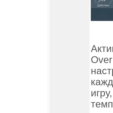
Акти
Over
наст
кажд
игру
темп