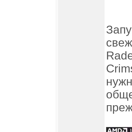
Запу
свеж
Rade
Crim
нужн
обще
преж