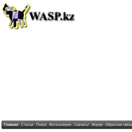
Главная
·
Статьи
·
Поиск
·
Фотогалерея
·
Скачать!
·
Форум
·
Обратная связ