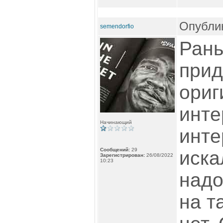
Опублик
semendorfio
Рань
прид
ориг
инте
Начинающий
инте
Сообщений:
29
иска
Зарегистрирован:
26/08/2022
10:23
надо
на т