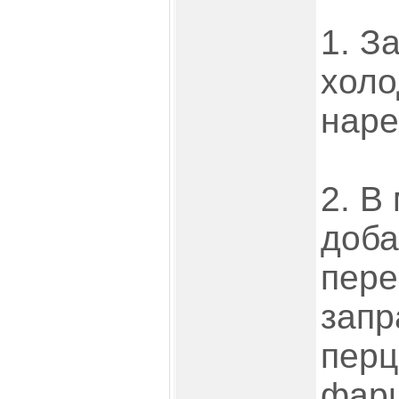
1. З
холо
наре
2. В
доба
пере
запр
перц
фар