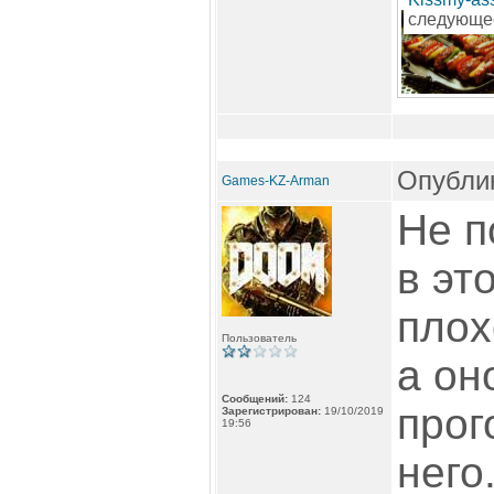
следующе
Опублик
Games-KZ-Arman
Не п
в эт
плох
Пользователь
а он
Сообщений:
124
прог
Зарегистрирован:
19/10/2019
19:56
него