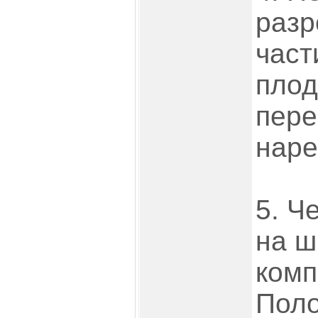
разр
част
плод
пере
наре
5. Ч
на ш
комп
Поло