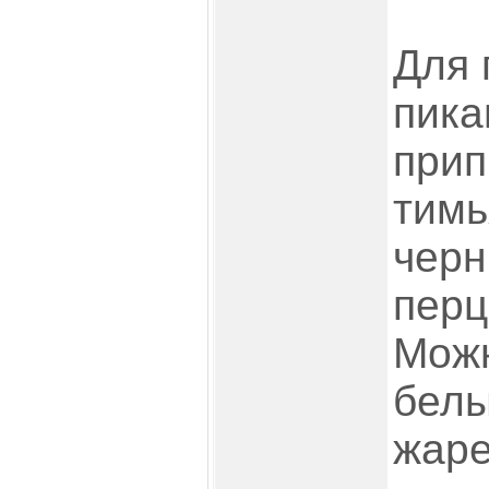
Для 
пика
прип
тимь
чер
перц
Можн
белы
жаре