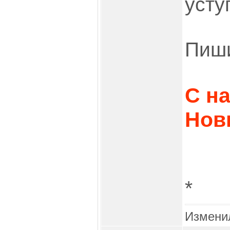
усту
Пиши
С н
Нов
*
Измени