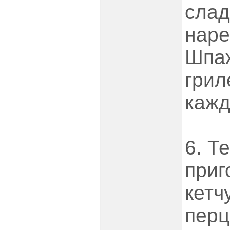
слад
наре
Шпаж
грил
кажд
6. Т
приг
кетч
перц