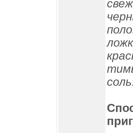
све
черн
поло
ложк
крас
тим
соль
Спо
приг