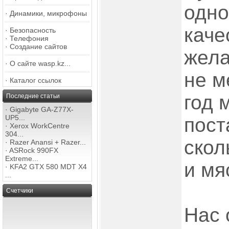
одно
·
Динамики, микрофоны
каче
·
Безопасность
·
Телефония
·
Создание сайтов
жела
·
О сайте wasp.kz...
не м
·
Каталог ссылок
год 
Последние статьи
·
Gigabyte GA-Z77X-
UP5...
пост
·
Xerox WorkCentre
304...
скол
·
Razer Anansi + Razer...
·
ASRock 990FX
Extreme...
и мя
·
KFA2 GTX 580 MDT X4
...
Счетчики
Нас