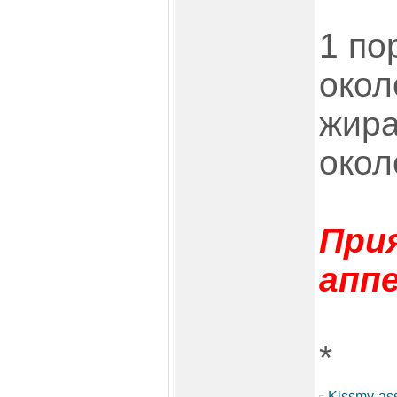
1 по
окол
жира
окол
При
апп
*
Kissmy-as