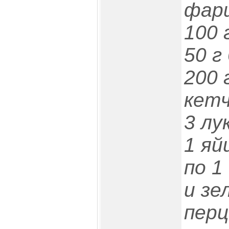
фар
100 
50 г
200 
кетч
3 лу
1 яй
по 1
и зе
перц