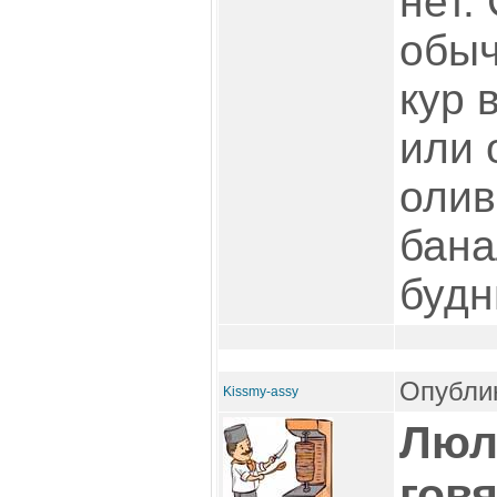
нет.
обыч
кур 
или 
олив
бана
будн
Опублик
Kissmy-assy
Люл
гов