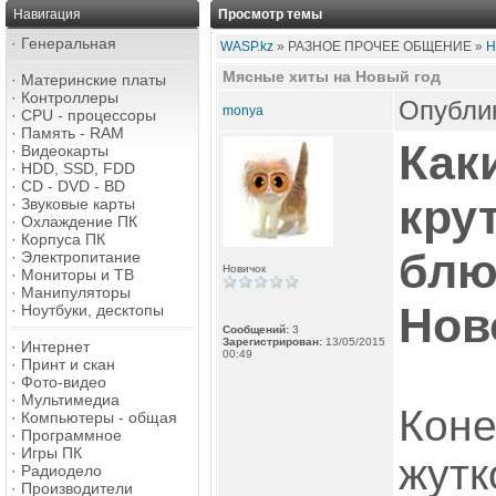
Навигация
Просмотр темы
·
Генеральная
WASP.kz
» РАЗНОЕ ПРОЧЕЕ ОБЩЕНИЕ »
Н
Мясные хиты на Новый год
·
Материнские платы
·
Контроллеры
Опублик
monya
·
CPU - процессоры
·
Память - RAM
Как
·
Видеокарты
·
HDD, SSD, FDD
·
CD - DVD - BD
кру
·
Звуковые карты
·
Охлаждение ПК
·
Корпуса ПК
блю
·
Электропитание
Новичок
·
Мониторы и ТВ
·
Манипуляторы
Нов
·
Ноутбуки, десктопы
Сообщений:
3
Зарегистрирован:
13/05/2015
·
Интернет
00:49
·
Принт и скан
·
Фото-видео
·
Мультимедиа
Коне
·
Компьютеры - общая
·
Программное
·
Игры ПК
жутк
·
Радиодело
·
Производители