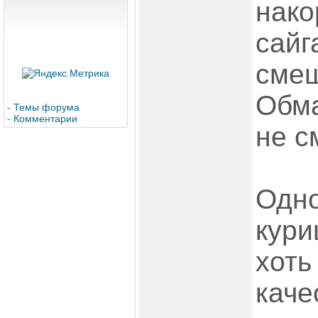
нако
сайг
смеш
Обма
-
Темы форума
-
Комментарии
не с
Одно
кури
хоть
каче