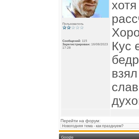
хотя
расс
Пользователь
Хоро
Сообщений:
115
Кус 
Зарегистрирован:
16/08/2023
17:28
бедр
взял
слав
духо
Перейти на форум:
Google