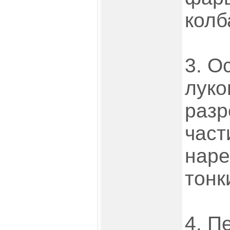
колб
3. О
луко
разр
част
наре
тонк
4. П