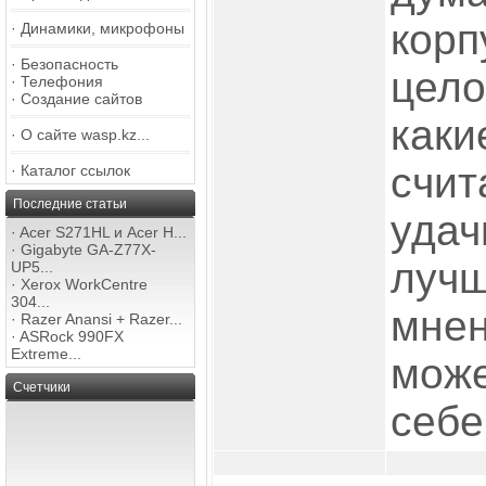
корп
·
Динамики, микрофоны
·
Безопасность
цело
·
Телефония
·
Создание сайтов
каки
·
О сайте wasp.kz...
счит
·
Каталог ссылок
Последние статьи
удач
·
Acer S271HL и Acer H...
·
Gigabyte GA-Z77X-
лучш
UP5...
·
Xerox WorkCentre
304...
мнен
·
Razer Anansi + Razer...
·
ASRock 990FX
Extreme...
може
Счетчики
себе