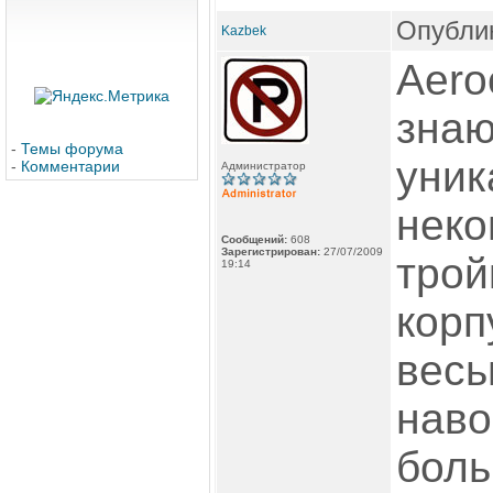
Опублик
Kazbek
Aeroc
знаю
-
Темы форума
уник
-
Комментарии
Администратор
неко
Сообщений:
608
Зарегистрирован:
27/07/2009
трой
19:14
корп
весь
наво
боль