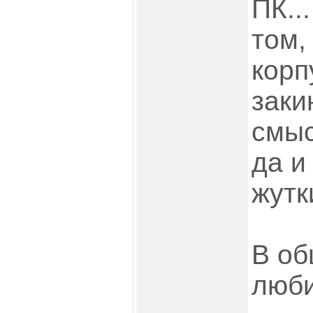
ПК..
том,
корп
заки
смыс
да и
жутк
В об
люби