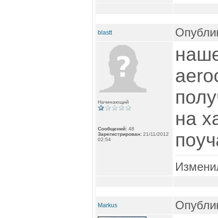
Опублик
blastt
наше
aero
полу
Начинающий
на х
Сообщений:
48
поуч
Зарегистрирован:
21/11/2012
02:54
Измени
Опублик
Markus