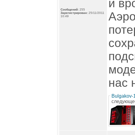
и вр
Сообщений:
255
Аэро
Зарегистрирован:
25/11/2011
10:49
поте
сохр
подс
моде
нас 
Bulgakov-
следующе