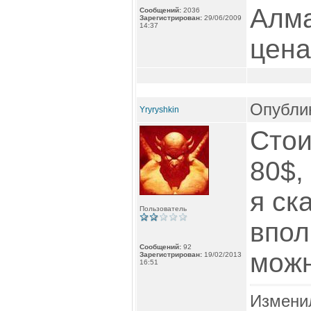
Алма
Сообщений:
2036
Зарегистрирован:
29/06/2009
14:37
цена.
Опублик
Yryryshkin
Стои
80$,
я ск
Пользователь
впол
Сообщений:
92
можн
Зарегистрирован:
19/02/2013
16:51
Измени