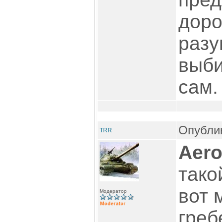
доро
разу
выби
сам.
Опублик
TRR
Aero
тако
вот 
Модератор
греб