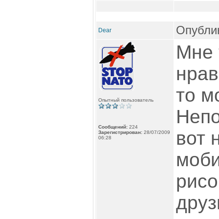
Опублик
Dear
Мне 
нрав
то м
Опытный пользователь
Непо
Сообщений:
224
вот 
Зарегистрирован:
28/07/2009
06:28
моби
рисо
друз