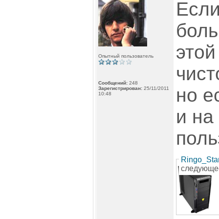
Если
боль
этой
Опытный пользователь
чист
Сообщений:
248
но е
Зарегистрирован:
25/11/2011
10:48
и на
поль
Ringo_Sta
следующе