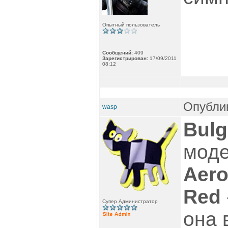
Опытный пользователь
Сообщений:
409
Зарегистрирован:
17/09/2011
08:12
Опублик
wasp
Bulg
моде
Aero
Red
Супер Администратор
она 