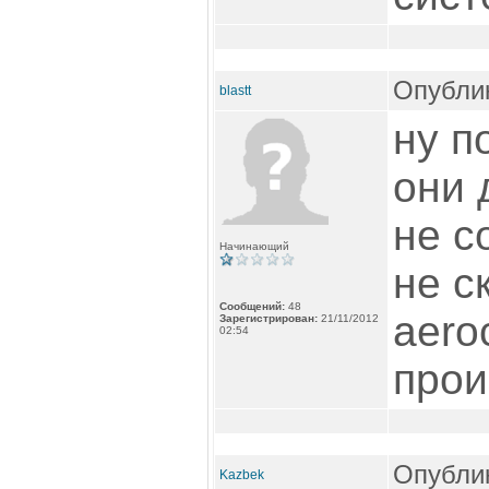
Опублик
blastt
ну п
они 
не с
Начинающий
не с
Сообщений:
48
aero
Зарегистрирован:
21/11/2012
02:54
прои
Опублик
Kazbek