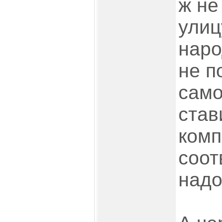
ж не
улиц
наро
не п
само
став
комп
соот
надо.