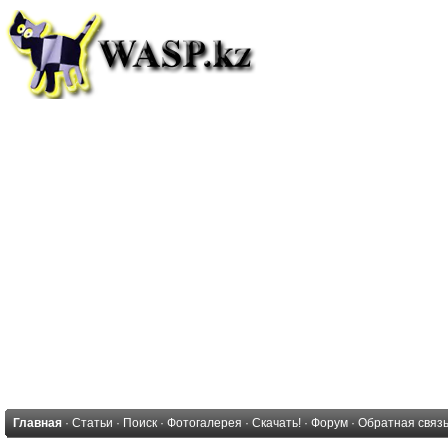
Главная
·
Статьи
·
Поиск
·
Фотогалерея
·
Скачать!
·
Форум
·
Обратная связ