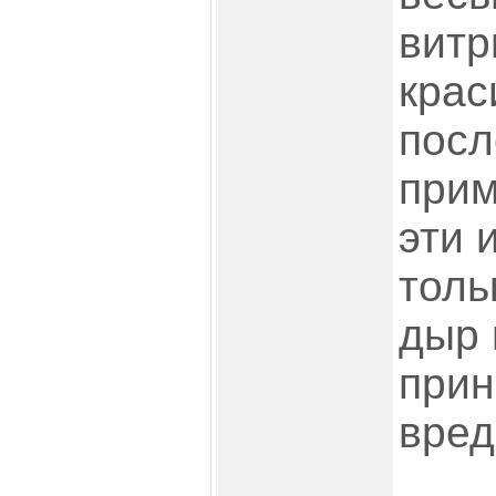
витр
крас
посл
прим
эти 
толь
дыр 
прин
вред