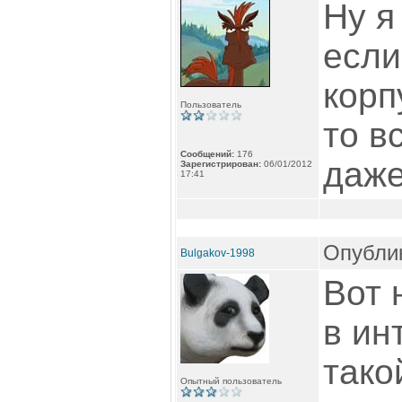
Ну я
если
корп
Пользователь
то в
Сообщений:
176
даже
Зарегистрирован:
06/01/2012
17:41
Опублик
Bulgakov-1998
Вот 
в ин
тако
Опытный пользователь