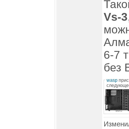
Тако
Vs-3
можн
Алма
6-7 
без 
wasp
прис
следующе
Измени