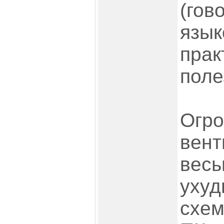
(гов
язык
прак
поле
Огро
вент
весь
уху
схем