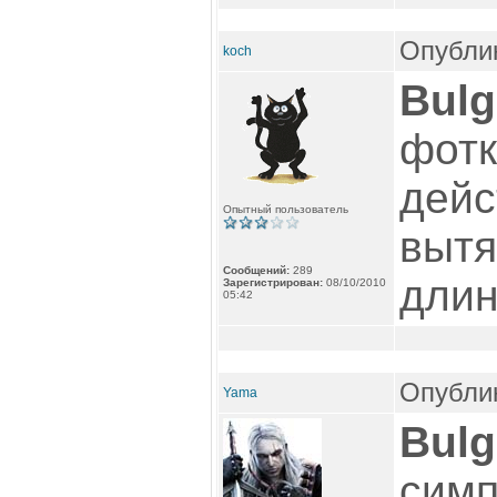
Опублик
koch
Bulg
фотк
дейс
Опытный пользователь
вытя
Сообщений:
289
дли
Зарегистрирован:
08/10/2010
05:42
Опублик
Yama
Bulg
симп