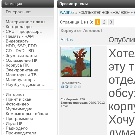
Навигация
Просмотр темы
·
Генеральная
WASP.kz
» КОМПЬЮТЕРНОЕ «ЖЕЛЕЗО» »
·
Материнские платы
Страница 1 из 3:
1
2
3
·
Контроллеры
Корпус от Aerocool
·
CPU - процессоры
·
Память - RAM
Опублик
Markus
·
Видеокарты
·
HDD, SSD, FDD
Хоте
·
CD - DVD - BD
·
Звуковые карты
·
Охлаждение ПК
эту 
·
Корпуса ПК
·
Электропитание
·
Мониторы и ТВ
отде
·
Манипуляторы
Пользователь
·
Ноутбуки, десктопы
обс
·
Интернет
·
Принт и скан
Сообщений:
176
корп
Зарегистрирован:
06/01/2012
·
Фото-видео
17:41
·
Мультимедиа
·
Компьютеры - общая
Хочу
·
Программное
·
Игры ПК
·
Радиодело
дума
·
Производители