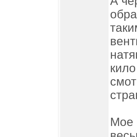
А че
обра
таки
вент
натя
кило
смот
стра
Мое 
весь