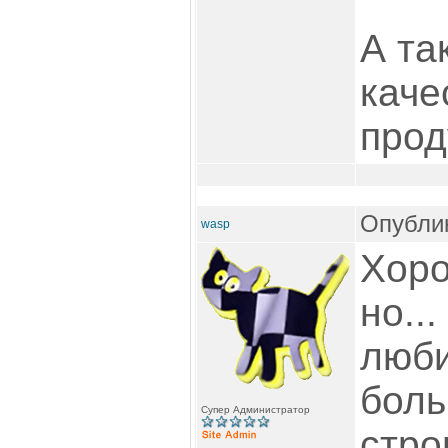
А та
каче
прод
Опублик
wasp
Хоро
но..
люби
боль
Супер Администратор
стро