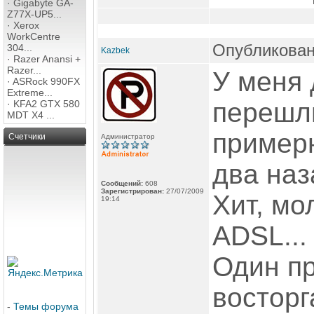
·
Gigabyte GA-
Z77X-UP5...
·
Xerox
WorkCentre
Опубликован
304...
Kazbek
·
Razer Anansi +
Razer...
У меня 
·
ASRock 990FX
Extreme...
перешли
·
KFA2 GTX 580
MDT X4 ...
пример
Счетчики
Администратор
два наз
Сообщений:
608
Зарегистрирован:
27/07/2009
Хит, мо
19:14
ADSL...
Один пр
восторг
-
Темы форума