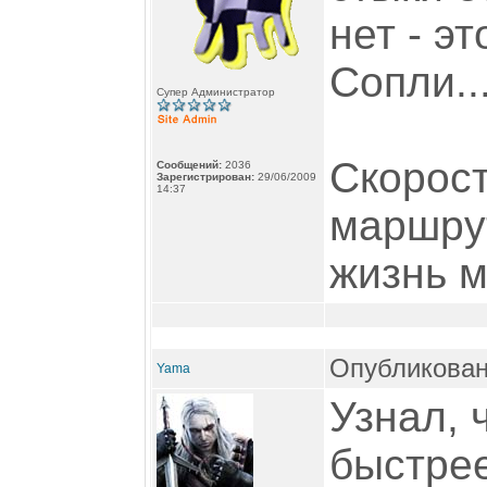
нет - эт
Сопли...
Супер Администратор
Скорост
Сообщений:
2036
Зарегистрирован:
29/06/2009
14:37
маршрут
жизнь м
Опубликован
Yama
Узнал, 
быстрее