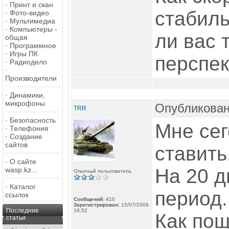
·
Принт и скан
стабиль
·
Фото-видео
·
Мультимедиа
·
Компьютеры -
ли вас 
общая
·
Программное
·
Игры ПК
перспе
·
Радиодело
·
Производители
·
Динамики,
микрофоны
Опубликован
TRR
·
Безопасность
Мне сег
·
Телефония
·
Создание
сайтов
ставить.
·
О сайте
На 20 д
wasp.kz...
Опытный пользователь
·
Каталог
период.
ссылок
Сообщений:
410
Зарегистрирован:
15/07/2009
Последние
18:52
Как пощ
статьи