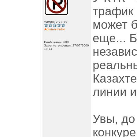
трафик 
может б
Администратор
еще... 
Сообщений:
608
Зарегистрирован:
27/07/2009
незави
19:14
реальн
Казахте
линии и
Увы, до
конкуре