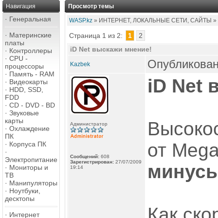
Навигация
Просмотр темы
·
Генеральная
WASP.kz
» ИНТЕРНЕТ, ЛОКАЛЬНЫЕ СЕТИ, САЙТЫ »
·
Материнские
Страница 1 из 2:
1
2
платы
iD Net выскажи мнение!
·
Контроллеры
·
CPU -
Опубликован
Kazbek
процессоры
·
Память - RAM
iD Net
в
·
Видеокарты
·
HDD, SSD,
FDD
·
CD - DVD - BD
·
Звуковые
карты
Высоко
Администратор
·
Охлаждение
ПК
от Mega
·
Корпуса ПК
·
Сообщений:
608
Электропитание
Зарегистрирован:
27/07/2009
минус
·
Мониторы и
19:14
ТВ
·
Манипуляторы
·
Ноутбуки,
десктопы
Как ско
·
Интернет