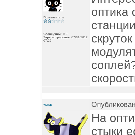
оптика 
Пользователь
станции
скруток 
Сообщений:
112
Зарегистрирован:
07/01/2012
07:22
модулят
соплей?
скорост
Опубликован
wasp
На опти
стыки е