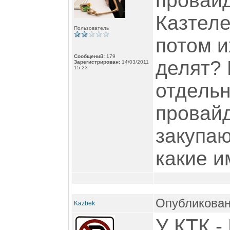
провайд
Казтеле
Пользователь
потом и
Сообщений:
179
делят? 
Зарегистрирован:
14/03/2011
15:23
отдель
провай
закупаю
какие 
Опубликовано
Kazbek
У КТК -