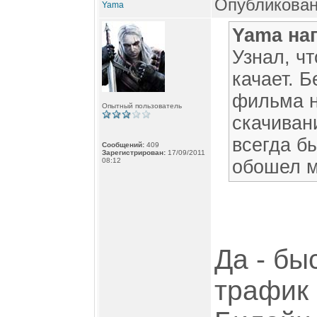
Опубликован
Yama
Yama на
Узнал, ч
качает. 
фильма н
Опытный пользователь
скачиван
всегда бы
Сообщений:
409
Зарегистрирован:
17/09/2011
08:12
обошел м
Да - бы
трафик 