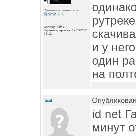
одинак
Опытный пользователь
рутреке
Сообщений:
409
скачив
Зарегистрирован:
17/09/2011
08:12
и у нег
один ра
на полт
Опубликован
rasul
id net Г
минут о