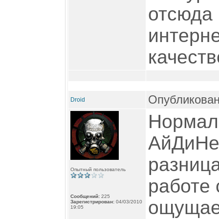
отсюда 
интерне
качество
Опубликован
Droid
Нормал
АйДиНет
разница
Опытный пользователь
работе 
Сообщений:
225
ощущает
Зарегистрирован:
04/03/2010
19:05