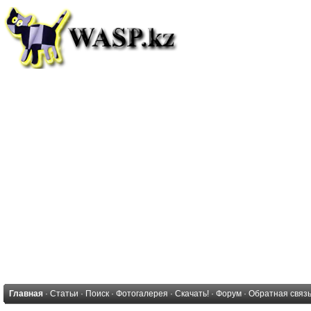
Главная
·
Статьи
·
Поиск
·
Фотогалерея
·
Скачать!
·
Форум
·
Обратная связ