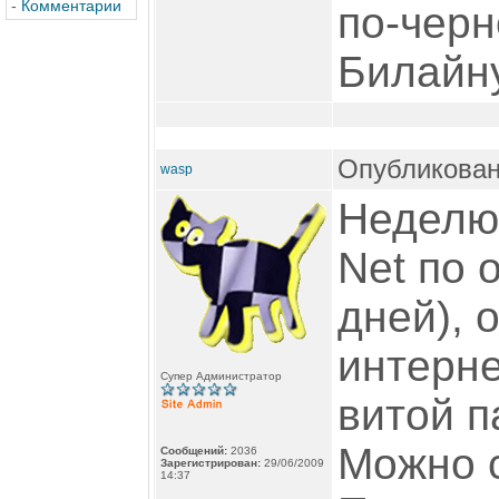
-
Комментарии
по-черн
Билайну
Опубликован
wasp
Неделю 
Net по 
дней),
интерне
Супер Администратор
витой п
Можно 
Сообщений:
2036
Зарегистрирован:
29/06/2009
14:37