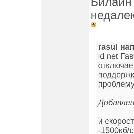
Билайн 
недале
rasul на
id net Га
отключае
поддержк
проблему
Добавлен
и скорост
-1500кб/с