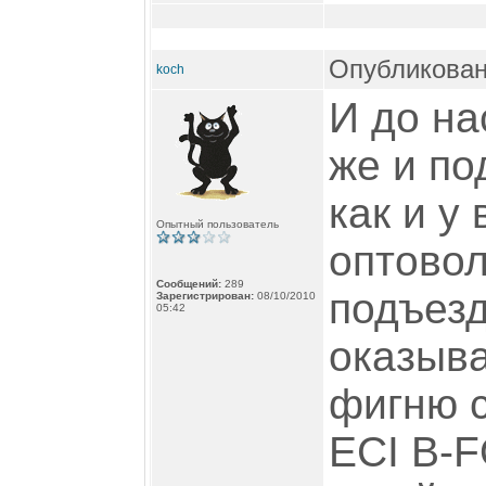
Опубликован
koch
И до на
же и по
как и у
Опытный пользователь
оптовол
Сообщений:
289
подъезд
Зарегистрирован:
08/10/2010
05:42
оказыва
фигню с
ECI B-