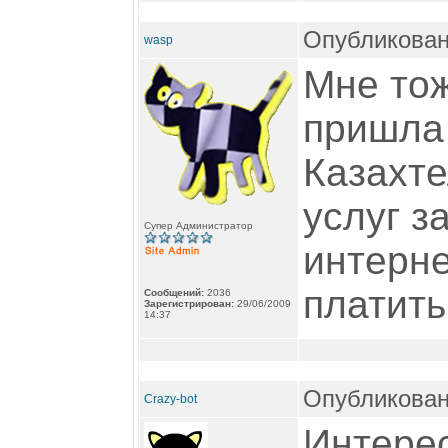
Опубликован
wasp
Мне тож
пришла 
Казахте
услуг з
Супер Администратор
интерн
платить
Сообщений:
2036
Зарегистрирован:
29/06/2009
14:37
Опубликован
Crazy-bot
Интерес