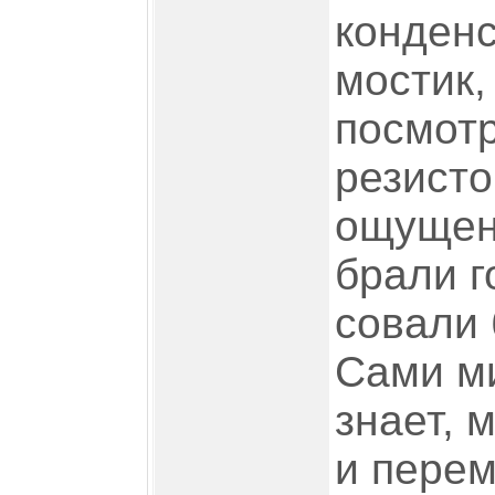
конден
мостик,
посмотр
резисто
ощущени
брали г
совали 
Сами ми
знает, 
и пере