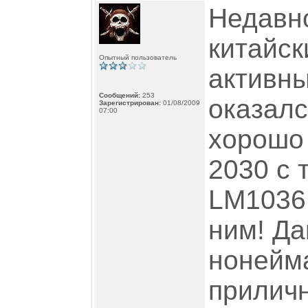
Недавно
китайс
Опытный пользователь
активны
Сообщений:
253
оказалс
Зарегистрирован:
01/08/2009
07:00
хорошо
2030 с 
LM1036N
ним! Да
нонейма
приличн