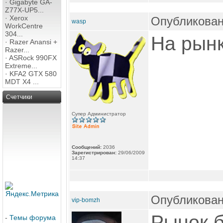
·
Gigabyte GA-
Z77X-UP5...
·
Xerox
Опубликован
wasp
WorkCentre
304...
На рынк
·
Razer Anansi +
Razer...
·
ASRock 990FX
Extreme...
·
KFA2 GTX 580
MDT X4 ...
Счетчики
Супер Администратор
Сообщений:
2036
Зарегистрирован:
29/06/2009
14:37
Опубликован
vip-bomzh
Рынок б
-
Темы форума