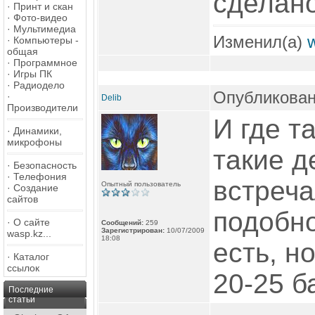
сделано
·
Принт и скан
·
Фото-видео
·
Мультимедиа
Изменил(а)
·
Компьютеры -
общая
·
Программное
·
Игры ПК
·
Радиодело
Опубликован
·
Delib
Производители
И где т
·
Динамики,
микрофоны
такие д
·
Безопасность
·
Телефония
встреча
Опытный пользователь
·
Создание
сайтов
подобно
·
О сайте
Сообщений:
259
Зарегистрирован:
10/07/2009
wasp.kz...
18:08
есть, н
·
Каталог
ссылок
20-25 б
Последние
статьи