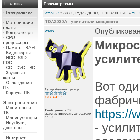
Навигация
Просмотр темы
·
Генеральная
WASP.kz
» ЗВУК, РАДИОДЕЛО, ТЕЛЕВИДЕНИЕ »
Аппа
TDA2030A - усилители мощности
·
Материнские
платы
Опубликован
wasp
·
Контроллеры
·
CPU -
Микрос
процессоры
·
Память - RAM
·
Видеокарты
усилит
·
HDD, SSD,
FDD
·
CD - DVD - BD
·
Звуковые
карты
Вот оди
·
Охлаждение
ПК
Супер Администратор
·
Корпуса ПК
фабричн
·
Электропитание
·
Мониторы и
https://
Сообщений:
2036
ТВ
Зарегистрирован:
29/06/2009
·
Манипуляторы
14:37
·
Ноутбуки,
- усили
десктопы
·
Интернет