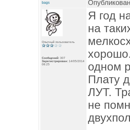
Опубликован
bags
Я год н
на таки
мелкосх
Опытный пользователь
хорошо.
Сообщений:
307
Зарегистрирован:
14/05/2014
одном 
08:25
Плату д
ЛУТ. Т
не помн
двухпо