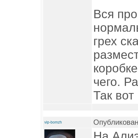
Вся про
нормаль
грех ск
размест
коробке
чего. Р
Так вот
Опубликован
vip-bomzh
На Алиэ