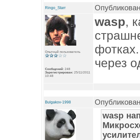
Опубликован
Ringo_Starr
wasp
, 
страшне
фотках.
Опытный пользователь
через о
Сообщений:
248
Зарегистрирован:
25/11/2011
10:48
Опубликован
Bulgakov-1998
wasp на
Микросх
усилите