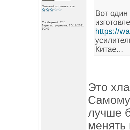
Опытный пользователь
Вот один
изготовле
Сообщений:
255
Зарегистрирован:
25/11/2011
10:49
https://w
усилител
Китае...
Это хла
Самому 
лучше б
менять 