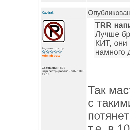
Опубликован
Kazbek
TRR нап
Лучше бр
КИТ, они
Администратор
намного 
Сообщений:
608
Зарегистрирован:
27/07/2009
19:14
Так мас
с таким
потянет
т.е. в 