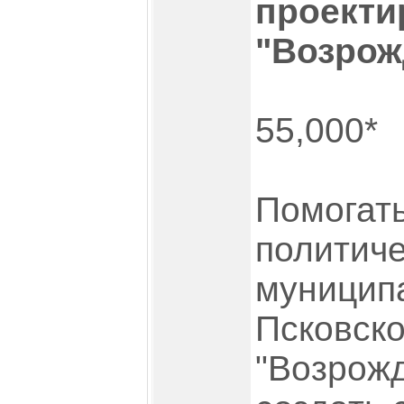
проекти
"Возрож
55,000*
Помогат
политич
муницип
Псковско
"Возрож