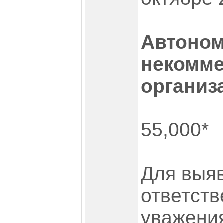
Автоно
некомме
организ
55,000*
Для выя
ответств
уважения