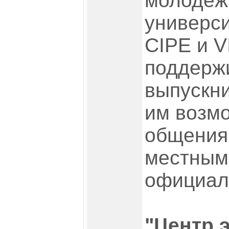
молодёж
универси
CIPE и V
поддерж
выпускни
им возмо
общения 
местным
официал
"Центр 