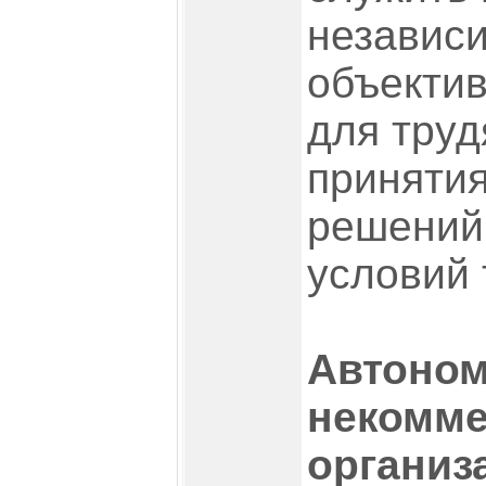
независ
объекти
для тру
приняти
решений
условий 
Автоно
некомме
организ