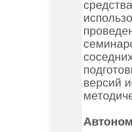
средства
использо
проведе
семинаро
соседних
подготов
версий и
методиче
Автоно