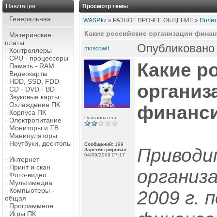
Навигация
Просмотр темы
·
Генеральная
WASP.kz
» РАЗНОЕ ПРОЧЕЕ ОБЩЕНИЕ »
Полит
Какие российские организации фина
·
Материнские
платы
Опубликовано 
moscowit
·
Контроллеры
·
CPU - процессоры
Какие р
·
Память - RAM
·
Видеокарты
·
HDD, SSD, FDD
организ
·
CD - DVD - BD
·
Звуковые карты
·
Охлаждение ПК
финанси
·
Корпуса ПК
Пользователь
·
Электропитание
·
Мониторы и ТВ
·
Манипуляторы
·
Ноутбуки, десктопы
Сообщений:
199
Приводи
Зарегистрирован:
04/09/2009 07:17
·
Интернет
·
Принт и скан
организ
·
Фото-видео
·
Мультимедиа
·
Компьютеры -
2009 г. 
общая
·
Программное
·
Игры ПК