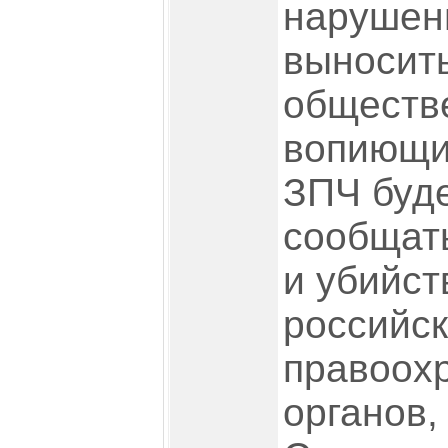
нарушени
выносить
обществ
вопиющи
ЗПЧ буде
сообщать
и убийст
российс
правоох
органов,