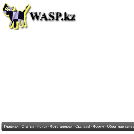
Главная
·
Статьи
·
Поиск
·
Фотогалерея
·
Скачать!
·
Форум
·
Обратная связ