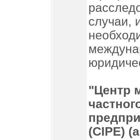
расследо
случаи, 
необход
междуна
юридиче
"Центр 
частног
предпри
(CIPE) 