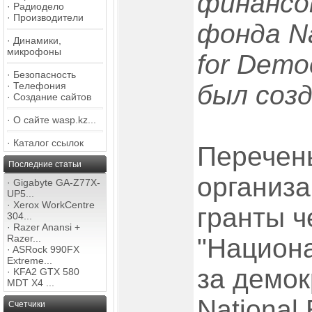
финансо
·
Радиодело
·
Производители
фонда Nа
·
Динамики,
микрофоны
for Demo
·
Безопасность
·
Телефония
был соз
·
Создание сайтов
·
О сайте wasp.kz...
·
Каталог ссылок
Перечен
Последние статьи
организа
·
Gigabyte GA-Z77X-
UP5...
·
Xerox WorkCentre
гранты ч
304...
·
Razer Anansi +
Razer...
"Национ
·
ASRock 990FX
Extreme...
за демок
·
KFA2 GTX 580
MDT X4 ...
National
Счетчики