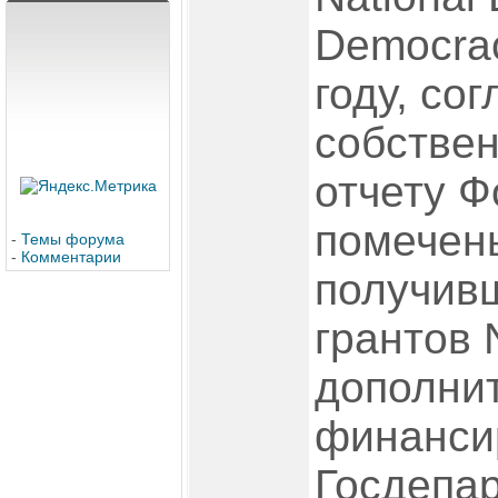
Democrac
году, со
собстве
отчету Ф
помечен
-
Темы форума
-
Комментарии
получив
грантов 
дополни
финанси
Госдепа