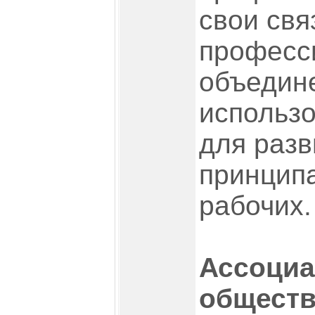
свои свя
професс
объедин
использо
для разв
принцип
рабочих.
Ассоци
общест