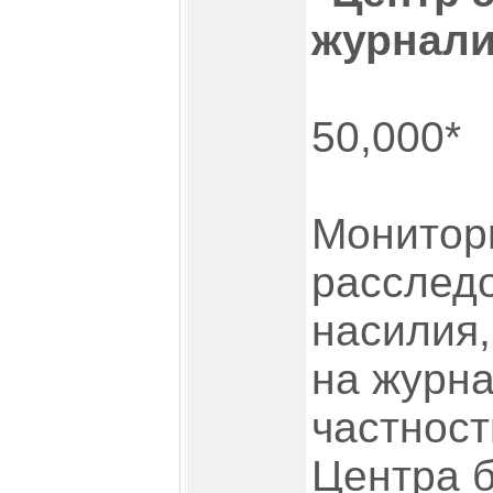
журнали
50,000*
Монитор
расследо
насилия,
на журна
частност
Центра б