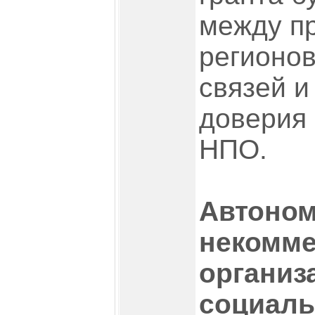
между пр
регионов
связей и
доверия 
НПО.
Автоно
некомме
организ
социал