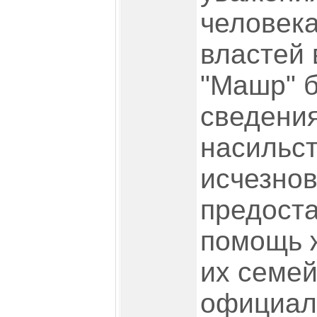
человека
властей 
"Машр" б
сведения
насильс
исчезнов
предост
помощь 
их семей
официал