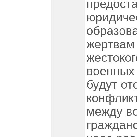
предост
юридиче
образов
жертвам
жестоког
военных 
будут от
конфлик
между в
гражданс