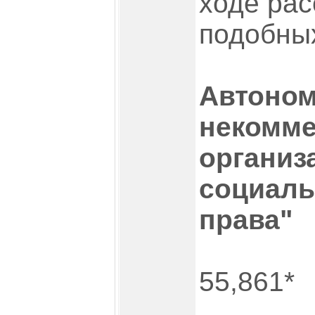
ходе ра
подобны
Автоно
некомме
организ
социаль
права"
55,861*