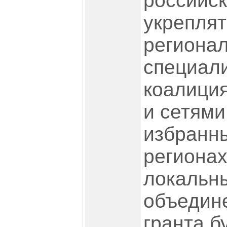
российск
укреплят
региона
специал
коалици
и сетями
избранн
регионах
локальн
объедин
гранта б