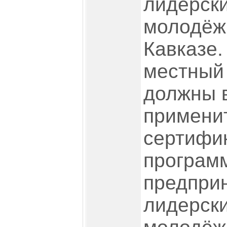
лидерски
молодёж
Кавказе.
местный
должны 
примени
сертифи
програм
предпри
лидерск