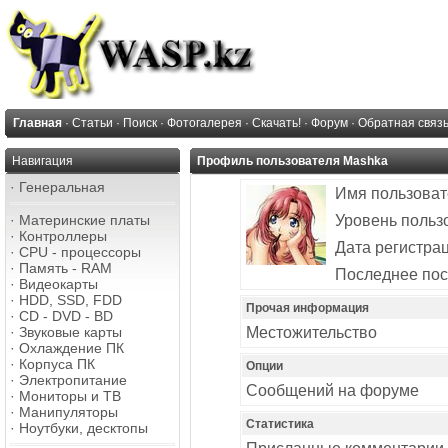
Главная
·
Статьи
·
Поиск
·
Фотогалерея
·
Скачать!
·
Форум
·
Обратная связ
Навигация
Профиль пользователя Mashka
·
Генеральная
Имя пользоват
·
Материнские платы
Уровень польз
·
Контроллеры
Дата регистра
·
CPU - процессоры
·
Память - RAM
Последнее по
·
Видеокарты
·
HDD, SSD, FDD
Прочая информация
·
CD - DVD - BD
·
Звуковые карты
Местожительство
·
Охлаждение ПК
·
Корпуса ПК
Опции
·
Электропитание
Сообщений на форуме
·
Мониторы и ТВ
·
Манипуляторы
Статистика
·
Ноутбуки, десктопы