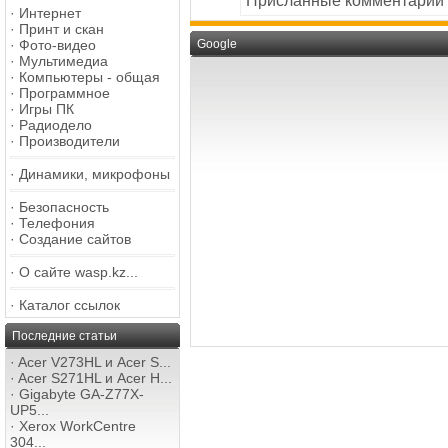
Присланные комментарии
·
Интернет
·
Принт и скан
·
Фото-видео
Google
·
Мультимедиа
·
Компьютеры - общая
·
Программное
·
Игры ПК
·
Радиодело
·
Производители
·
Динамики, микрофоны
·
Безопасность
·
Телефония
·
Создание сайтов
·
О сайте wasp.kz...
·
Каталог ссылок
Последние статьи
·
Acer V273HL и Acer S...
·
Acer S271HL и Acer H...
·
Gigabyte GA-Z77X-
UP5...
·
Xerox WorkCentre
304...