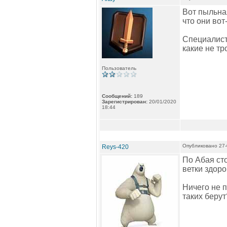
Вот пыльная
что они вот
Специалисто
какие не тр
Пользователь
Сообщений:
189
Зарегистрирован:
20/01/2020
18:44
Опубликовано 27-
Reys-420
По Абая ст
ветки здор
Ничего не п
таких берут