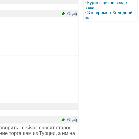
Курильщиков везде
зажи...
Это времен Холодной
#2
во...
#3
оворить - сейчас сносят старое
ние торгашам из Турции, а им на