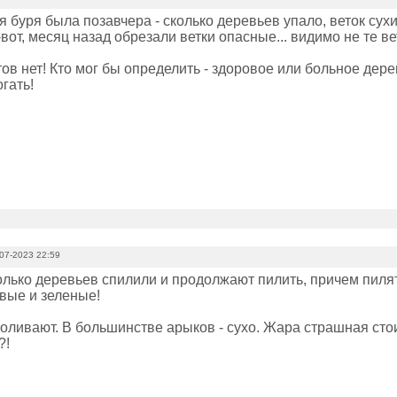
 буря была позавчера - сколько деревьев упало, веток сухих
-вот, месяц назад обрезали ветки опасные... видимо не те ве
в нет! Кто мог бы определить - здоровое или больное дерев
огать!
07-2023 22:59
олько деревьев спилили и продолжают пилить, причем п
овые и зеленые!
оливают. В большинстве арыков - сухо. Жара страшная стоит.
?!