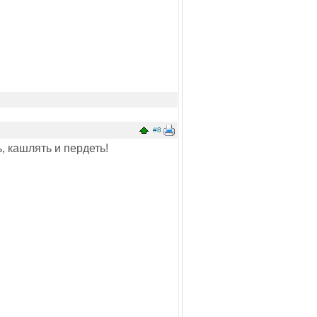
#8
ь, кашлять и пердеть!