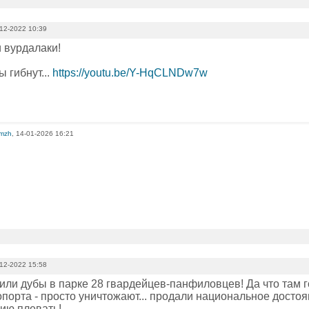
12-2022 10:39
 вурдалаки!
 гибнут...
https://youtu.be/Y-HqCLNDw7w
omzh
, 14-01-2026 16:21
12-2022 15:58
или дубы в парке 28 гвардейцев-панфиловцев! Да что там г
порта - просто уничтожают... продали национальное достоя
ию плевать!