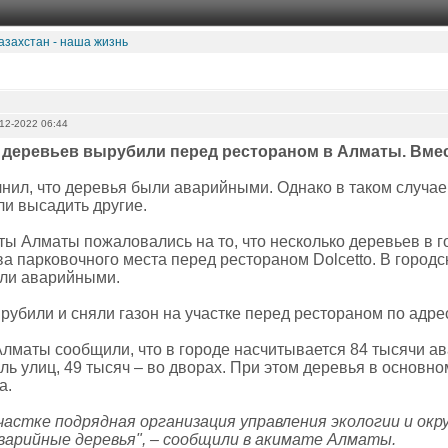
азахстан - наша жизнь
12-2022 06:44
 деревьев вырубили перед рестораном в Алматы. Вмес
чнил, что деревья были аварийными. Однако в таком случа
и высадить другие.
ты Алматы пожаловались на то, что несколько деревьев в 
а парковочного места перед рестораном Dolcetto. В городс
ли аварийными.
убили и сняли газон на участке перед рестораном по адрес
Алматы сообщили, что в городе насчитывается 84 тысячи ав
оль улиц, 49 тысяч – во дворах. При этом деревья в основ
а.
частке подрядная организация управления экологии и ок
варийные деревья", – сообщили в акимате Алматы.