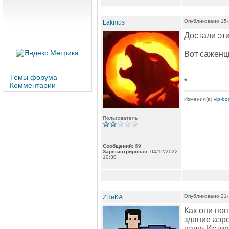
Опубликовано 15-
Lakmus
Достали эти
Вот саженцы
-
Темы форума
*
-
Комментарии
Изменил(а)
vip-b
Пользователь
Сообщений:
69
Зарегистрирован:
04/12/2022
10:30
Опубликовано 21-
ZHeKA
Как они поп
здание аэро
нашу Истор