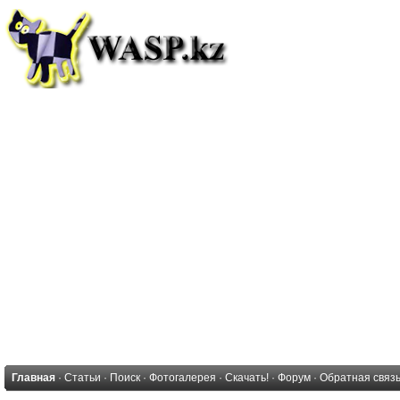
Главная
·
Статьи
·
Поиск
·
Фотогалерея
·
Скачать!
·
Форум
·
Обратная связ