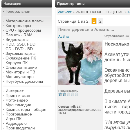
Навигация
Просмотр темы
·
Генеральная
WASP.kz
» РАЗНОЕ ПРОЧЕЕ ОБЩЕНИЕ »
К
·
Материнские платы
Страница 1 из 2:
1
2
·
Контроллеры
Пилят деревья в Алматы...
·
CPU - процессоры
·
Память - RAM
Опубликовано 14-
AySha
·
Видеокарты
Несколько
·
HDD, SSD, FDD
·
CD - DVD - BD
·
Звуковые карты
Акимат уто
·
Охлаждение ПК
должны был
·
Корпуса ПК
·
Электропитание
Экоактивис
·
Мониторы и ТВ
обустройств
·
Манипуляторы
деревья бы
·
Ноутбуки, десктопы
·
Интернет
Деревья выр
Пользователь
·
Принт и скан
·
Фото-видео
В акимате 
·
Мультимедиа
тысяч – вд
Сообщений:
137
·
Компьютеры - общая
Зарегистрирован:
30/03/2021
части город
16:44
·
Программное
·
Игры ПК
"На этом у
·
Радиодело
вырубила а
·
Производители