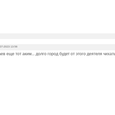
07-2023 13:56
аев еще тот аким... долго город будет от этого деятеля чихат