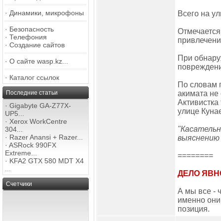
·
Динамики, микрофоны
Всего на у
·
Безопасность
Отмечается
·
Телефония
привлечени
·
Создание сайтов
При обнару
·
О сайте wasp.kz...
повреждени
·
Каталог ссылок
По словам 
Последние статьи
акимата не
Активистка
·
Gigabyte GA-Z77X-
улице Куна
UP5...
·
Xerox WorkCentre
"Касательн
304...
·
Razer Anansi + Razer...
выяснению 
·
ASRock 990FX
Extreme...
========
·
KFA2 GTX 580 MDT X4
...
ДЕЛО ЯВН
Счетчики
А мы все -
именно они 
позиция.