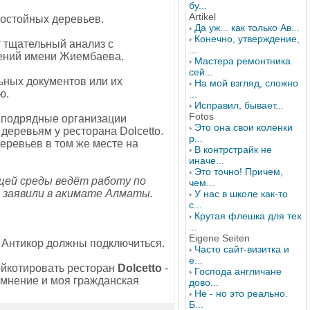
бу...
Artikel
хостойных деревьев.
Да уж... как только Ав...
Конечно, утверждение,
т тщательный анализ с
...
тений имени Жиембаева.
Мастера ремонтника
сей...
ьных документов или их
На мой взгляд, сложно
ю.
...
Исправил, бывает...
Fotos
 подрядные организации
Это она свои коленки
деревьям у ресторана Dolcetto.
р...
еревьев в том же месте на
В контрстрайк не
иначе...
Это точно! Причем,
щей среды ведёт работу по
чем...
 заявили в акимате Алматы.
У нас в школе как-то
с...
Крутая флешка для тех
...
Eigene Seiten
и Антикор должны подключиться.
Часто сайт-визитка и
е...
бойкотировать ресторан
Dolcetto
-
Господа англичане
е мнение и моя гражданская
дово...
Не - но это реально.
Б...