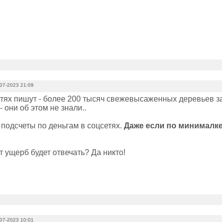
07-2023 21:09
стях пишут - более 200 тысяч свежевысаженных деревьев за
- они об этом не знали..
 подсчеты по деньгам в соцсетях.
Даже если по минималке: 
от ущерб будет отвечать? Да никто!
07-2023 10:01