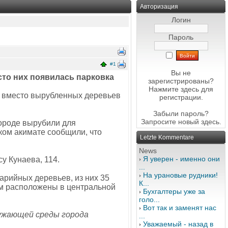
Авторизация
Логин
Пароль
#1
Вы не
то них появилась парковка
зарегистрированы?
Нажмите здесь
для
е вместо вырубленных деревьев
регистрации.
Забыли пароль?
Запросите новый
здесь
.
городе вырубили для
ком акимате сообщили, что
Letzte Kommentare
News
Я уверен - именно они
у Кунаева, 114.
...
На урановые рудники!
арийных деревьев, из них 35
К...
ном расположены в центральной
Бухгалтеры уже за
голо...
Вот так и заменят нас
ружающей среды города
...
Уважаемый - назад в