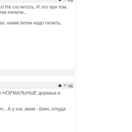
! Не сосчитать. И это при том,
тки пилили...
о, какие ветки надо пилить,
#7
илят НОРМАЛЬНЫЕ деревья и
.. А у нас аким - блин, откуда