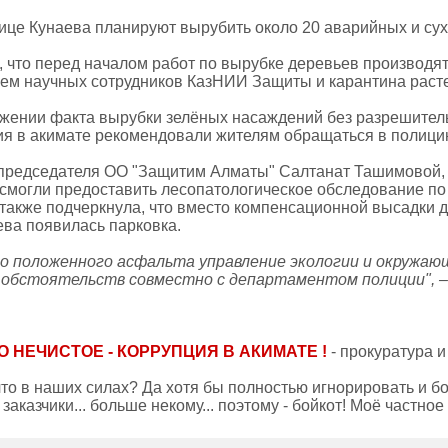
лице Кунаева планируют вырубить около 20 аварийных и су
, что перед началом работ по вырубке деревьев производя
ем научных сотрудников КазНИИ Защиты и карантина рас
жении факта вырубки зелёных насаждений без разрешител
я в акимате рекомендовали жителям обращаться в полици
председателя ОО "Защитим Алматы" Салтанат Ташимовой,
 смогли предоставить лесопатологическое обследование по 
 также подчеркнула, что вместо компенсационной высадки д
ева появилась парковка.
о положенного асфальта управление экологии и окружаю
обстоятельств совместно с департаментом полиции", –
О НЕЧИСТОЕ - КОРРУПЦИЯ В АКИМАТЕ !
- прокуратура 
 что в наших силах? Да хотя бы полностью игнорировать и 
заказчики... больше некому... поэтому - бойкот! Моё частно