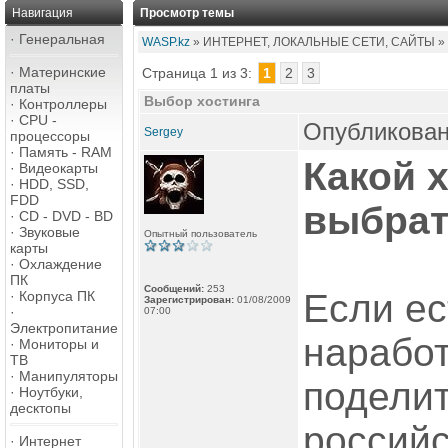
Навигация
Просмотр темы
·
Генеральная
WASP.kz
» ИНТЕРНЕТ, ЛОКАЛЬНЫЕ СЕТИ, САЙТЫ »
·
Материнские
Страница 1 из 3:
1
2
3
платы
Выбор хостинга
·
Контроллеры
·
CPU -
Опубликован
Sergey
процессоры
·
Память - RAM
Какой х
·
Видеокарты
·
HDD, SSD,
FDD
выбра
·
CD - DVD - BD
·
Звуковые
Опытный пользователь
карты
·
Охлаждение
ПК
Сообщений:
253
Если ес
·
Корпуса ПК
Зарегистрирован:
01/08/2009
·
07:00
Электропитание
наработ
·
Мониторы и
ТВ
·
Манипуляторы
поделит
·
Ноутбуки,
десктопы
российс
·
Интернет