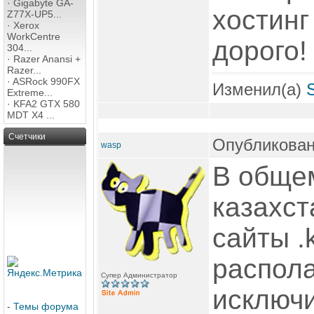
·
Gigabyte GA-
хостинг
Z77X-UP5...
·
Xerox
WorkCentre
дорого!
304...
·
Razer Anansi +
Razer...
·
ASRock 990FX
Изменил(а)
Extreme...
·
KFA2 GTX 580
MDT X4 ...
Счетчики
Опубликован
wasp
В обще
казахст
сайты .
распола
Супер Администратор
исключ
-
Темы форума