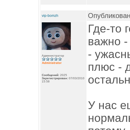
Опубликован
vip-bomzh
Где-то 
важно -
- ужасн
Администратор
плюс - 
Сообщений:
2025
остальн
Зарегистрирован:
07/03/2010
15:58
У нас е
нормаль