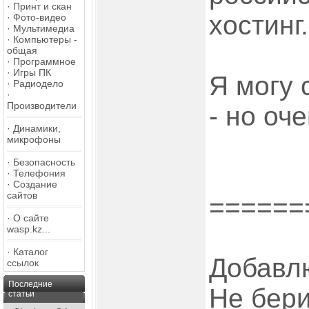
·
Принт и скан
хостинг.
·
Фото-видео
·
Мультимедиа
·
Компьютеры -
общая
·
Программное
·
Игры ПК
Я могу 
·
Радиодело
·
Производители
- но оч
·
Динамики,
микрофоны
·
Безопасность
·
Телефония
·
Создание
сайтов
======
·
О сайте
wasp.kz...
·
Каталог
Добавлю
ссылок
Последние
Не бери
статьи