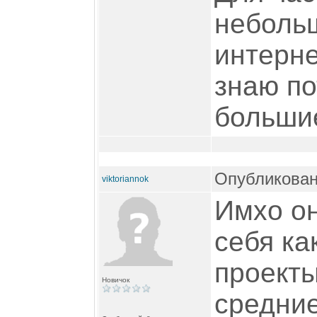
неболь
интерне
знаю по
больши
Опубликован
viktoriannok
Имхо он
себя ка
проекты
Новичок
средни