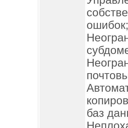
собств
ошибок
Неогра
субдом
Неогра
почтовы
Автома
копиров
баз дан
Неплох