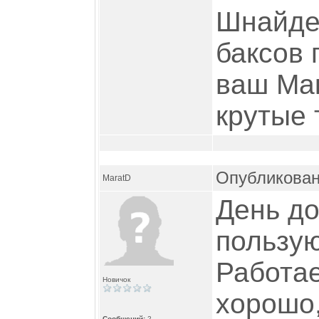
Шнайдер
баксов 
ваш Мак
крутые
Опубликован
MaratD
День до
пользую
Работа
Новичок
хорошо
Сообщений:
2