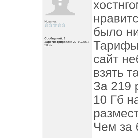
хостнго
нравитс
Новичок
было ни
Сообщений:
1
Тарифы
Зарегистрирован:
27/10/2018
20:47
сайт не
взять т
За 219 
10 Гб н
размест
Чем за 