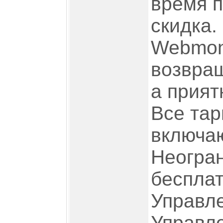
время 
скидка.
Webmon
возвра
а прият
Все тар
включа
Неогра
беспла
Управл
Управле