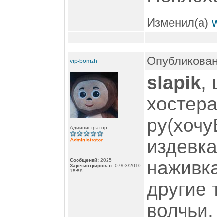
Изменил(а)
Опубликован
vip-bomzh
slapik
,
хостера
ру(хочу
Администратор
издевка
Сообщений:
2025
наживка
Зарегистрирован:
07/03/2010
15:58
другие 
волчьи.