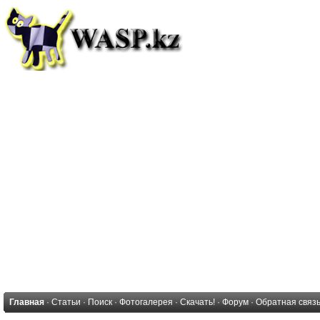
Главная
·
Статьи
·
Поиск
·
Фотогалерея
·
Скачать!
·
Форум
·
Обратная связ