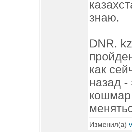
казахст
знаю.
DNR. kz
пройден
как сей
назад -
кошмар!
менять
Изменил(а)