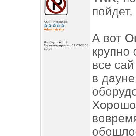
пойдет,
Администратор
А вот О
Сообщений:
608
Зарегистрирован:
27/07/2009
крупно 
19:14
все сай
в дауне
оборудо
Хорошо 
воврем
обошлос