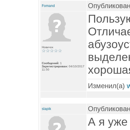
Опубликован
Fomand
Пользую
Отлича
абузоу
Новичок
выделе
Сообщений:
1
хороша
Зарегистрирован:
04/10/2017
11:50
Изменил(а)
Опубликован
slapik
А я уже