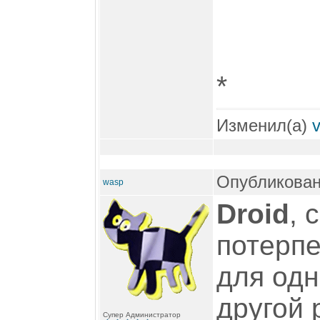
*
Изменил(а)
Опубликовано
wasp
Droid
, 
потерпе
для одн
другой 
Супер Администратор