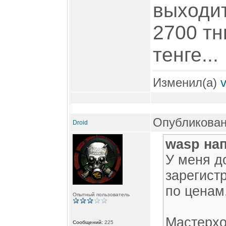
выходит
2700 тнг
тенге...
Изменил(а)
Опубликовано
Droid
wasp на
У меня д
зарегист
по ценам
Опытный пользователь
Мастерхо
Сообщений:
225