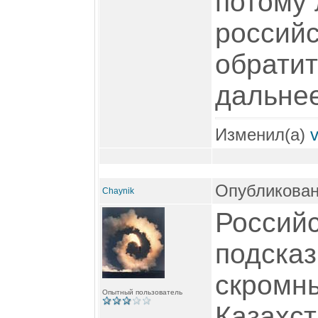
потому
российс
обратит
дальнее
Изменил(а)
Опубликован
Chaynik
Российс
подска
скромны
Опытный пользователь
Казахст