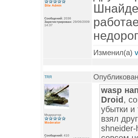
Шнайдер
работае
Сообщений:
2036
Зарегистрирован:
29/06/2009
14:37
недорог
Изменил(а)
Опубликован
TRR
wasp на
Droid
, с
убытки и 
Модератор
взял друг
shneider-
Сообщений:
410