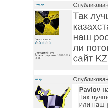
Опубликован
Pavlov
Так лу
казахст
наш рос
Пользователь
ли пото
Сообщений:
106
сайт KZ
Зарегистрирован:
16/11/2013
08:38
Опубликован
wasp
Pavlov н
Так лучш
или наш 