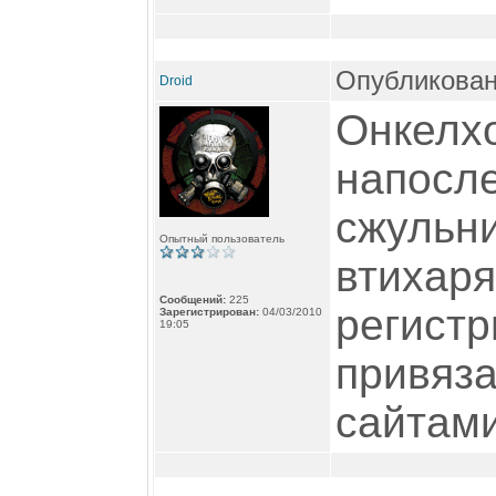
Опубликован
Droid
Онкелхо
напосл
сжульни
Опытный пользователь
втихаря
Сообщений:
225
регистр
Зарегистрирован:
04/03/2010
19:05
привяз
сайтами