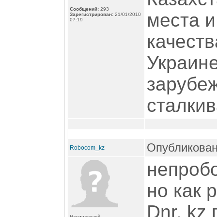
Сообщений:
293
места и
Зарегистрирован:
21/01/2010
07:19
качеств
Украине
зарубеж
сталкив
Опубликован
Robocom_kz
непробо
но как 
Dnr. kz
Начинающий