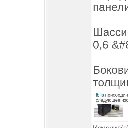
панел
Шасси
0,6 &#
Боков
толщи
Iblis
присоедин
следующее:из
Изменил(а