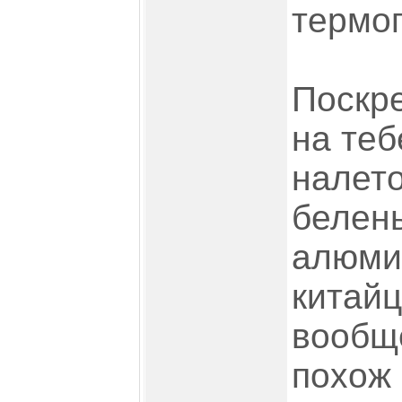
термо
Поскре
на теб
налет
белень
алюми
китай
вообще
похож 