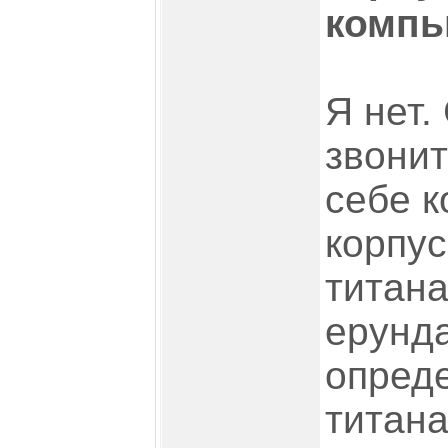
компь
Я нет.
звонит
себе к
корпус
титана
ерунда
опреде
титана