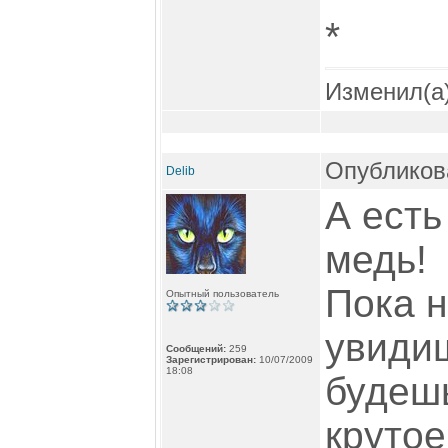
*
Изменил(а
Опубликова
Delib
А ест
медь!
Пока н
Опытный пользователь
увидиш
Сообщений:
259
Зарегистрирован:
10/07/2009
18:08
будешь
круто