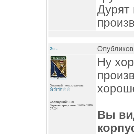
Дурят 
произв
Опубликова
Gena
Ну хо
произв
хорош
Опытный пользователь
Сообщений:
218
Зарегистрирован:
26/07/2009
07:24
Вы ви
корпу