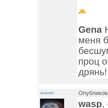
Gena
Н
меня б
бесшу
проц о
дрянь!
Опубликова
vip-bomzh
wasp
,