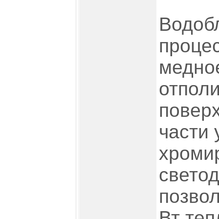
Водоб
проце
медно
отпол
поверх
части
хроми
свето
позвол
Вт теп