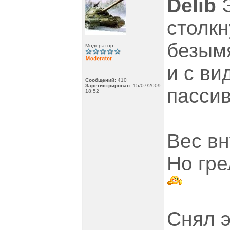
Delib
Э
столкн
безым
Модератор
и с в
Сообщений:
410
Зарегистрирован:
15/07/2009
пасси
18:52
Вес в
Но гре
Снял э