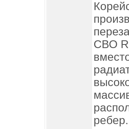
Корей
произ
переза
СВО Re
вместо
радиа
высок
масси
распо
ребер.