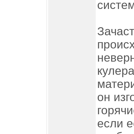
систе
Зачас
проис
невер
кулера
матери
он изг
горячи
если е