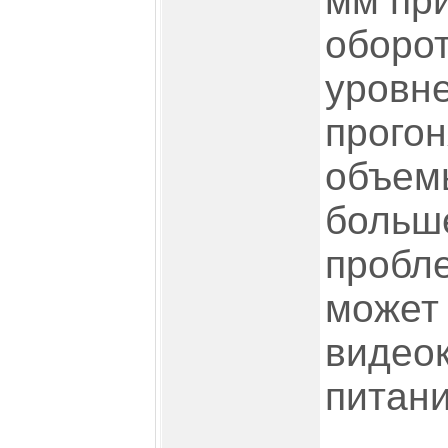
мм пр
оборо
уровн
прогон
объем
больше
пробле
может
видеок
питани