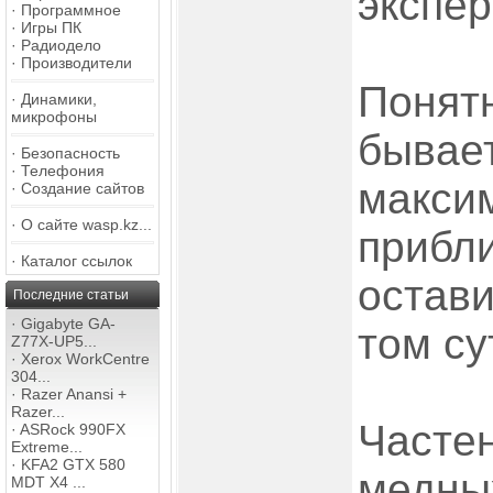
экспе
·
Программное
·
Игры ПК
·
Радиодело
·
Производители
Понятн
·
Динамики,
микрофоны
бывает
·
Безопасность
·
Телефония
макси
·
Создание сайтов
·
О сайте wasp.kz...
прибл
·
Каталог ссылок
остави
Последние статьи
·
Gigabyte GA-
том су
Z77X-UP5...
·
Xerox WorkCentre
304...
·
Razer Anansi +
Razer...
Часте
·
ASRock 990FX
Extreme...
·
KFA2 GTX 580
медны
MDT X4 ...