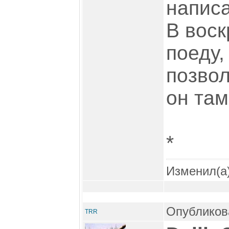
написа
В воск
поеду,
позвол
он там
*
Изменил(а
Опубликова
TRR