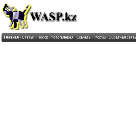
Главная
·
Статьи
·
Поиск
·
Фотогалерея
·
Скачать!
·
Форум
·
Обратная связ