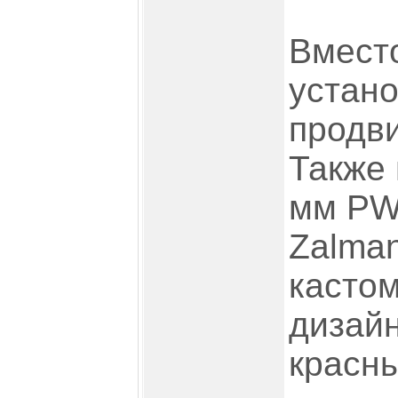
Вмест
устан
продв
Также 
мм PW
Zalman
касто
дизай
красн