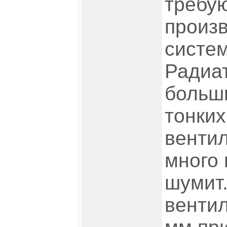
требу
произ
систе
Радиа
больш
тонких
вентил
много 
шумит
вентил