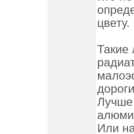
опред
цвету.
Такие
радиа
малоэ
дороги
Лучше
алюми
Или н