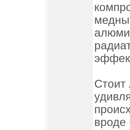
компр
медны
алюми
радиат
эффек
Стоит 
удивля
происх
вроде