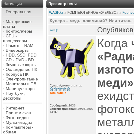
Навигация
Просмотр темы
·
Генеральная
WASP.kz
» КОМПЬЮТЕРНОЕ «ЖЕЛЕЗО» »
Корпус
Кулера – медь, алюминий? Или титан...
·
Материнские
платы
Опубликова
wasp
·
Контроллеры
·
CPU -
Когда 
процессоры
·
Память - RAM
·
Видеокарты
«Ради
·
HDD, SSD, FDD
·
CD - DVD - BD
·
Звуковые карты
изгот
·
Охлаждение ПК
·
Корпуса ПК
меди»
·
Электропитание
·
Мониторы и ТВ
Супер Администратор
·
Манипуляторы
ехидс
·
Ноутбуки,
десктопы
фоток
Сообщений:
2036
·
Интернет
Зарегистрирован:
29/06/2009
·
Принт и скан
14:37
·
Фото-видео
метал
·
Мультимедиа
·
Компьютеры -
общая