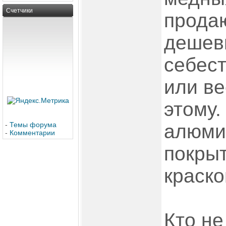
Счетчики
прода
дешев
себес
или ве
этому.
-
Темы форума
алюми
-
Комментарии
покрыт
краско
Кто не