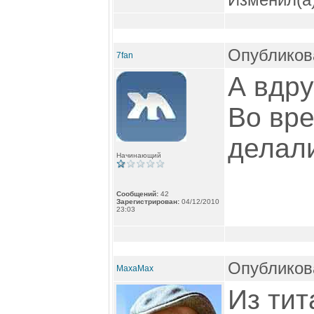
Опубликова
7fan
А вдру
Во вр
делали
Начинающий
Сообщений:
42
Зарегистрирован:
04/12/2010
23:03
Опубликова
MaxaMax
Из тит