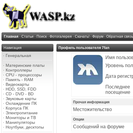
Главная
·
Статьи
·
Поиск
·
Фотогалерея
·
Скачать!
·
Форум
·
Обратная связ
Навигация
Профиль пользователя 7fan
·
Генеральная
Имя пользо
·
Материнские платы
Уровень пол
·
Контроллеры
·
CPU - процессоры
Дата регист
·
Память - RAM
·
Видеокарты
Последнее
·
HDD, SSD, FDD
посещение
·
CD - DVD - BD
·
Звуковые карты
Прочая информация
·
Охлаждение ПК
·
Корпуса ПК
Местожительство
·
Электропитание
·
Мониторы и ТВ
Опции
·
Манипуляторы
Сообщений на форуме
·
Ноутбуки, десктопы