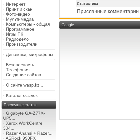
·
Интернет
Статистика
·
Принт и скан
Присланные комментарии
·
Фото-видео
·
Мультимедиа
·
Компьютеры - общая
Google
·
Программное
·
Игры ПК
·
Радиодело
·
Производители
·
Динамики, микрофоны
·
Безопасность
·
Телефония
·
Создание сайтов
·
О сайте wasp.kz...
·
Каталог ссылок
Последние статьи
·
Gigabyte GA-Z77X-
UP5...
·
Xerox WorkCentre
304...
·
Razer Anansi + Razer...
·
ASRock 990FX