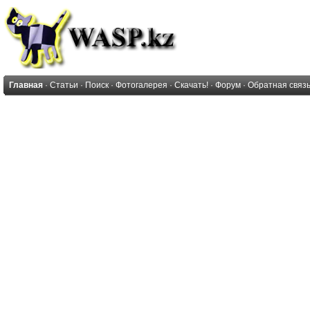
Главная
·
Статьи
·
Поиск
·
Фотогалерея
·
Скачать!
·
Форум
·
Обратная связ