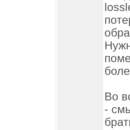
loss
поте
обра
Нужн
пом
боле
Во в
- см
брат