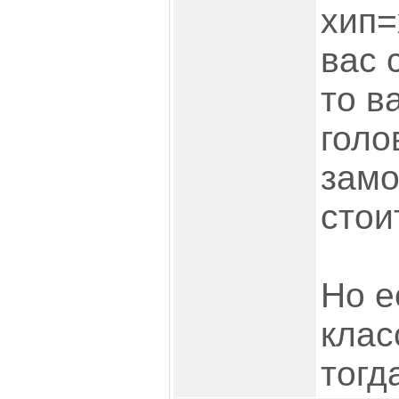
хип=
вас 
то в
голо
замо
стои
Но е
клас
тогд