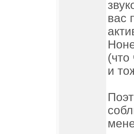
звук
вас 
акти
Ноне
(что
и тож
Поэт
собл
мене