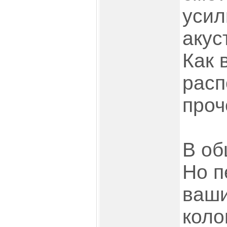
усил
акус
Как 
расп
проч
В об
Но п
ваши
коло