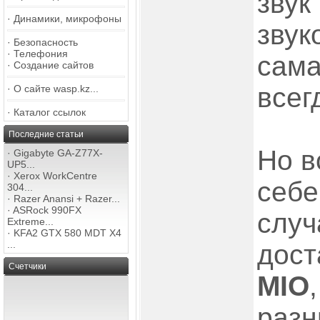
звук
·
Динамики, микрофоны
звук
·
Безопасность
·
Телефония
сама
·
Создание сайтов
всег
·
О сайте wasp.kz...
·
Каталог ссылок
Последние статьи
Но в
·
Gigabyte GA-Z77X-
UP5...
·
Xerox WorkCentre
себе
304...
·
Razer Anansi + Razer...
·
ASRock 990FX
случ
Extreme...
·
KFA2 GTX 580 MDT X4
...
дос
Счетчики
MIO
разн