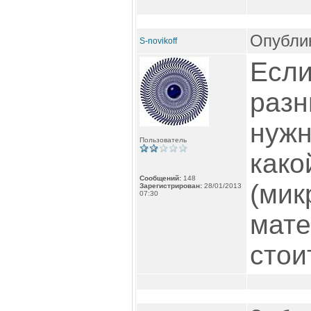
Опублик
S-novikoff
Если
разн
нужн
Пользователь
како
Сообщений:
148
(мик
Зарегистрирован:
28/01/2013
07:30
мате
стои