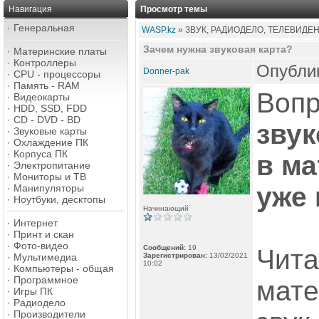
Навигация
Просмотр темы
·
Генеральная
WASP.kz
» ЗВУК, РАДИОДЕЛО, ТЕЛЕВИДЕ
Зачем нужна звуковая карта?
·
Материнские платы
·
Контроллеры
Опублик
Donner-pak
·
CPU - процессоры
·
Память - RAM
Воп
·
Видеокарты
·
HDD, SSD, FDD
·
CD - DVD - BD
звук
·
Звуковые карты
·
Охлаждение ПК
·
Корпуса ПК
в м
·
Электропитание
·
Мониторы и ТВ
уже 
·
Манипуляторы
·
Ноутбуки, десктопы
Начинающий
·
Интернет
·
Принт и скан
·
Фото-видео
Сообщений:
19
Чита
·
Мультимедиа
Зарегистрирован:
13/02/2021
10:02
·
Компьютеры - общая
·
Программное
мате
·
Игры ПК
·
Радиодело
·
Производители