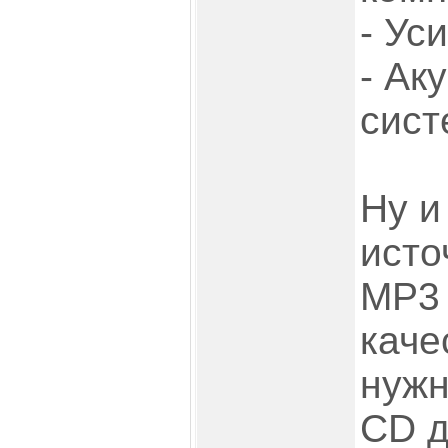
- Ус
- Ак
сист
Ну и
исто
MP3 
каче
нужн
CD д