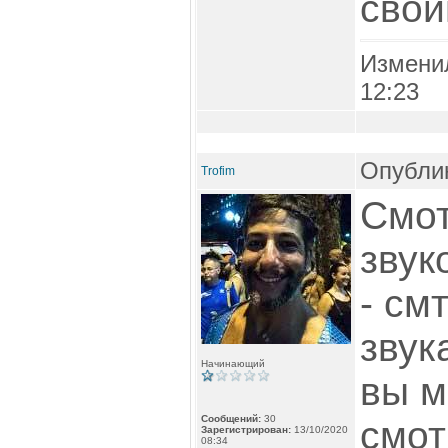
свои
Измени
12:23
Опублик
Trofim
Смот
звук
- см
звук
Начинающий
вы м
Сообщений:
30
смот
Зарегистрирован:
13/10/2020
08:34