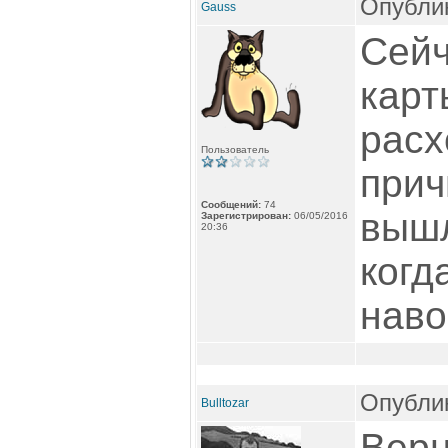
Опублик
Gauss
Сейч
карт
расх
Пользователь
прич
Сообщений:
74
вышл
Зарегистрирован:
06/05/2016
20:36
когд
наво
Опублик
Bulltozar
Верн