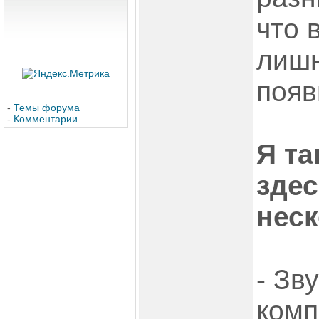
что 
лишн
появ
-
Темы форума
-
Комментарии
Я та
здес
неск
- Зв
комп