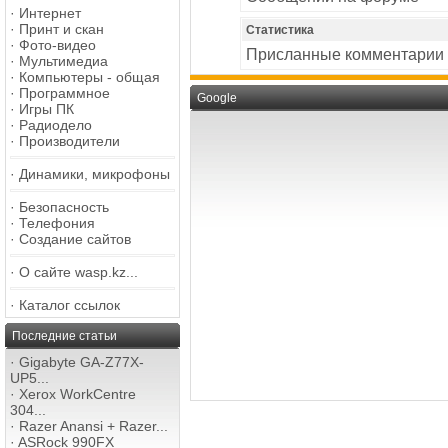
·
Интернет
·
Принт и скан
Статистика
·
Фото-видео
Присланные комментарии
·
Мультимедиа
·
Компьютеры - общая
·
Программное
Google
·
Игры ПК
·
Радиодело
·
Производители
·
Динамики, микрофоны
·
Безопасность
·
Телефония
·
Создание сайтов
·
О сайте wasp.kz...
·
Каталог ссылок
Последние статьи
·
Gigabyte GA-Z77X-
UP5...
·
Xerox WorkCentre
304...
·
Razer Anansi + Razer...
·
ASRock 990FX