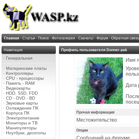
Главная
·
Статьи
·
Поиск
·
Фотогалерея
·
Скачать!
·
Форум
·
Обратная связ
Навигация
Профиль пользователя Donner-pak
·
Генеральная
Имя 
·
Материнские платы
Уров
·
Контроллеры
польз
·
CPU - процессоры
·
Память - RAM
Дата 
·
Видеокарты
·
HDD, SSD, FDD
Посл
·
CD - DVD - BD
посе
·
Звуковые карты
·
Охлаждение ПК
Прочая информация
·
Корпуса ПК
·
Электропитание
Местожительство
·
Мониторы и ТВ
·
Манипуляторы
Опции
·
Ноутбуки, десктопы
Сообщений на форуме