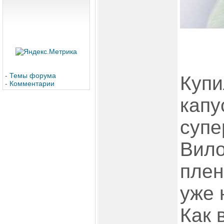
-
Темы форума
Купи
-
Комментарии
капу
супе
Вило
плен
уже 
Как 