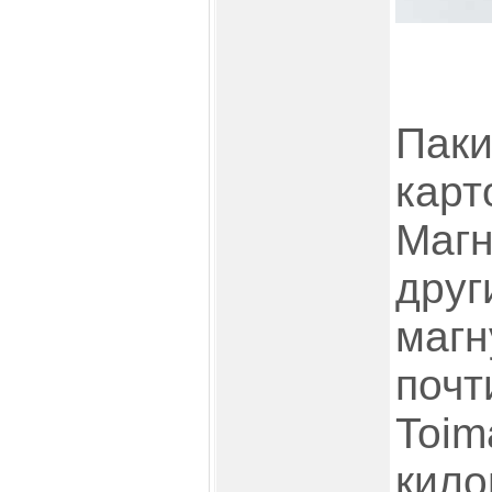
Паки
карт
Магн
друг
магн
почт
Toim
кило