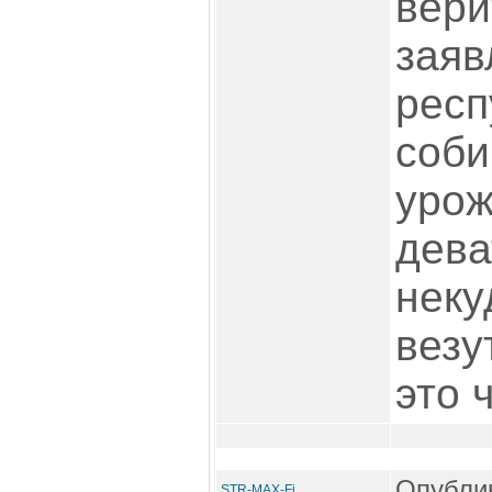
вер
заяв
респ
соби
урож
дева
неку
везу
это 
Опублик
STR-MAX-Fi