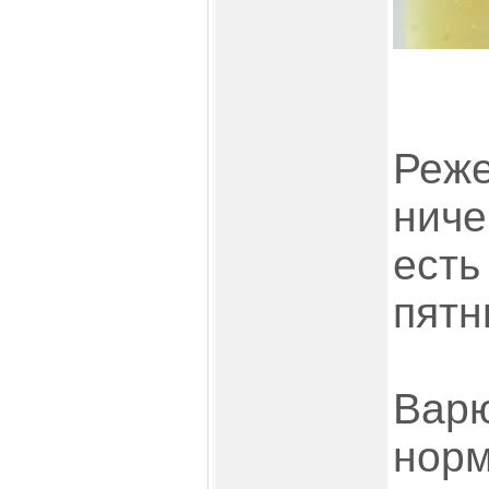
Реже
ниче
есть
пятн
Варю
норм