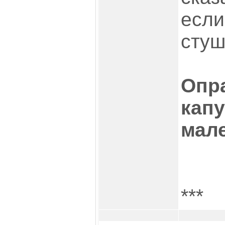
если
стуш
Опр
капу
мале
***