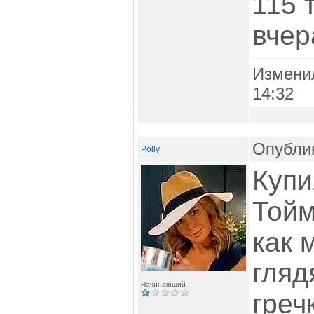
115 
вчер
Измени
14:32
Опублик
Polly
Купи
Тойм
как 
гляд
Начинающий
греч