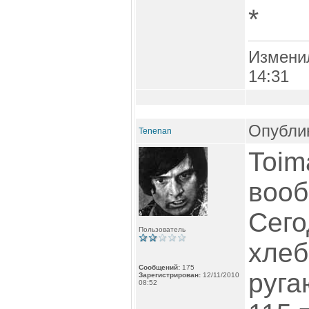
*
Измени
14:31
Опублик
Tenenan
Toim
вооб
Сего
Пользователь
хлеб
Сообщений:
175
руга
Зарегистрирован:
12/11/2010
08:52