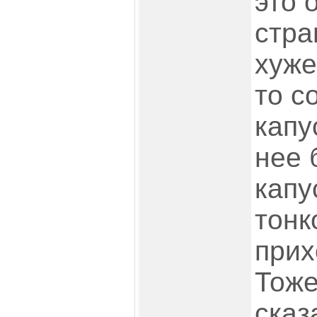
это 
стра
хуже
то с
капу
нее 
капу
тонк
прих
Тоже
сказ