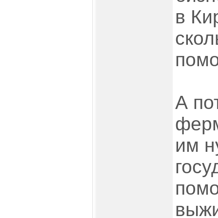
в Ки
скол
пом
А по
ферм
им н
госу
помо
выжи