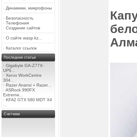
·
Динамики, микрофоны
Капу
·
Безопасность
·
Телефония
бел
·
Создание сайтов
·
О сайте wasp.kz...
Алм
·
Каталог ссылок
Последние статьи
·
Gigabyte GA-Z77X-
UP5...
·
Xerox WorkCentre
304...
·
Razer Anansi + Razer...
·
ASRock 990FX
Extreme...
·
KFA2 GTX 580 MDT X4
...
Счетчики