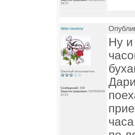
16:27
Опублик
Veter-severny
Ну и
часо
буха
Опытный пользователь
Дари
Сообщений:
388
поех
Зарегистрирован:
02/05/2018
11:21
прие
часа
по л