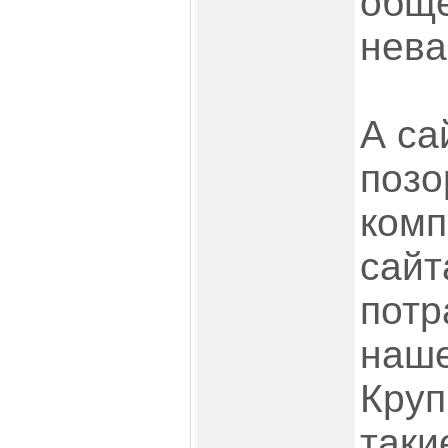
обще
нева
А са
позо
комп
сайт
потр
наше
Круп
таки