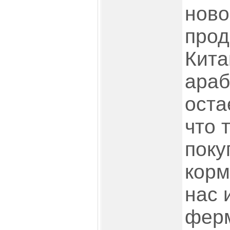
ново
прод
Кита
араб
оста
что 
поку
корм
нас 
фер