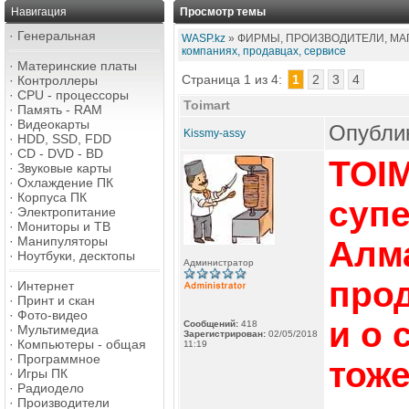
Навигация
Просмотр темы
·
Генеральная
WASP.kz
» ФИРМЫ, ПРОИЗВОДИТЕЛИ, МАГ
компаниях, продавцах, сервисе
·
Материнские платы
Страница 1 из 4:
1
2
3
4
·
Контроллеры
·
CPU - процессоры
Toimart
·
Память - RAM
·
Видеокарты
Опублик
Kissmy-assy
·
HDD, SSD, FDD
·
CD - DVD - BD
TOI
·
Звуковые карты
·
Охлаждение ПК
·
Корпуса ПК
суп
·
Электропитание
·
Мониторы и ТВ
·
Манипуляторы
Алм
·
Ноутбуки, десктопы
Администратор
прод
·
Интернет
·
Принт и скан
·
Фото-видео
и о 
Сообщений:
418
·
Мультимедиа
Зарегистрирован:
02/05/2018
·
Компьютеры - общая
11:19
·
Программное
тоже
·
Игры ПК
·
Радиодело
·
Производители