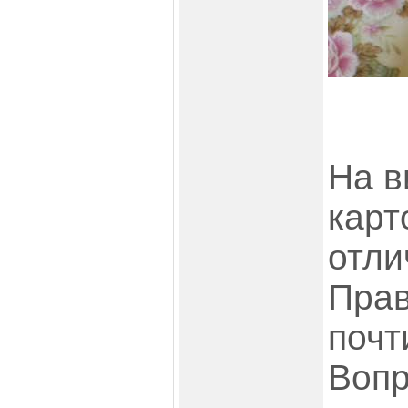
На в
карт
отли
Прав
почт
Вопр