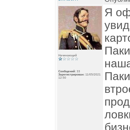
Я оф
увид
карт
Паки
Начинающий
наша
Сообщений:
33
Паки
Зарегистрирован:
11/05/2021
12:50
втро
прод
ловк
бизн