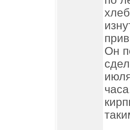
хлеб
изну
прив
Он п
сдел
июля
часа
кирп
таки