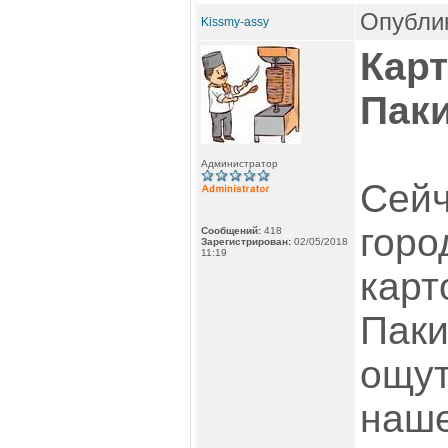
Опублик
Kissmy-assy
Кар
Пак
Администратор
Сейч
горо
Сообщений:
418
Зарегистрирован:
02/05/2018
11:19
карт
Паки
ощу
наше