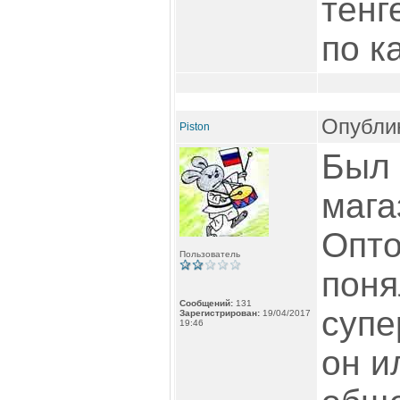
тенг
по к
Опублик
Piston
Был 
мага
Опто
Пользователь
поня
Сообщений:
131
супе
Зарегистрирован:
19/04/2017
19:46
он и