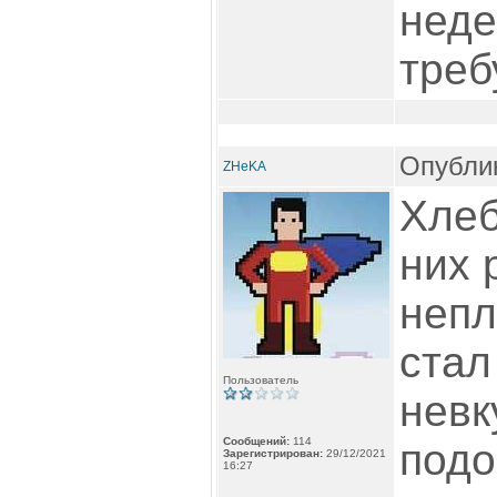
неде
треб
Опублик
ZHeKA
Хлеб
них 
непл
стал
Пользователь
невк
Сообщений:
114
подо
Зарегистрирован:
29/12/2021
16:27