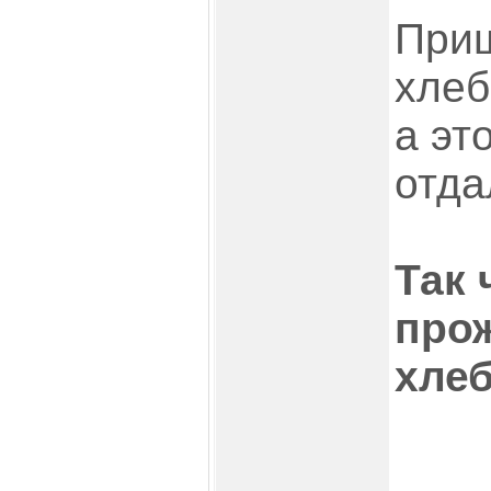
Приш
хлеб
а эт
отда
Так 
прож
хлеб