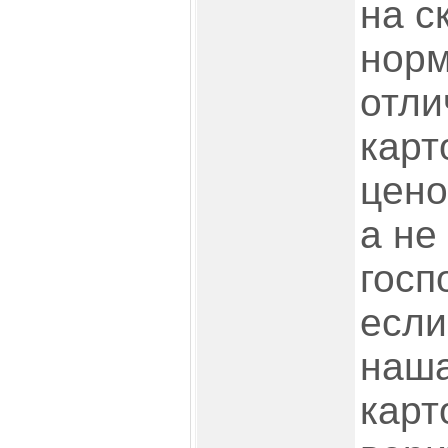
на с
норм
отли
карт
цено
а не
госп
если
наша
карт