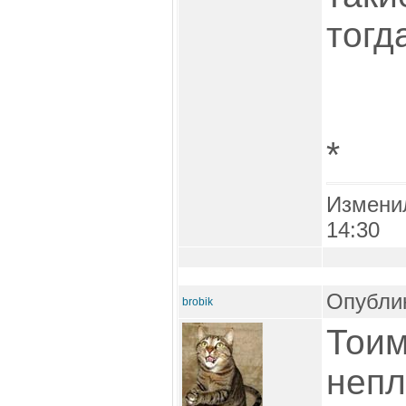
тогд
*
Измени
14:30
Опублик
brobik
Тоим
непл