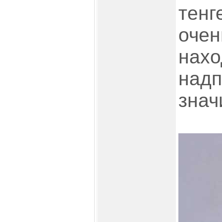
тенг
очен
нахо
надп
знач