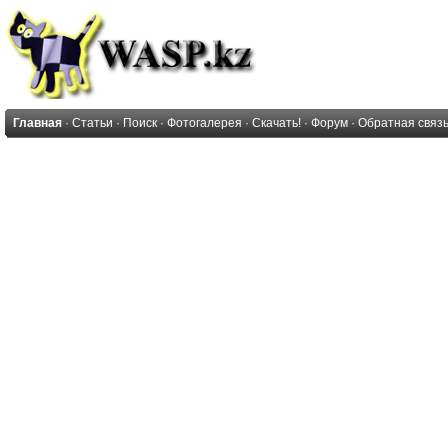
Главная
·
Статьи
·
Поиск
·
Фотогалерея
·
Скачать!
·
Форум
·
Обратная связ