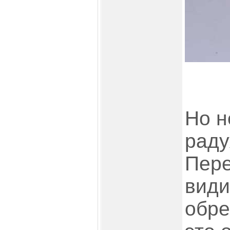
Но н
раду
Пере
види
обре