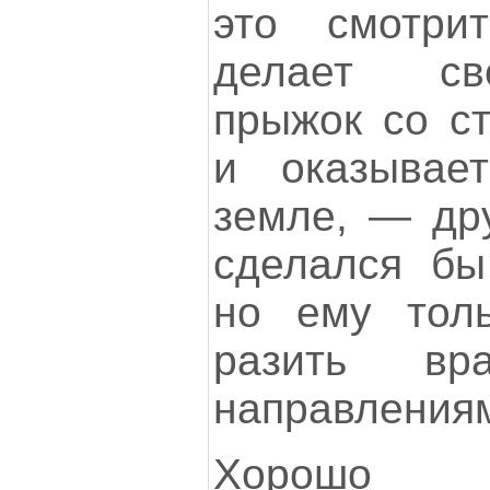
это смотрит
делает св
прыжок со ст
и оказывае
земле, — дру
сделался бы
но ему тол
разить вр
направления
Хорошо р