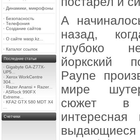
постарел и с
·
Динамики, микрофоны
А начиналос
·
Безопасность
·
Телефония
·
Создание сайтов
назад, ког
·
О сайте wasp.kz...
глубоко н
·
Каталог ссылок
йоркский п
Последние статьи
·
Gigabyte GA-Z77X-
Payne произ
UP5...
·
Xerox WorkCentre
304...
мире шуте
·
Razer Anansi + Razer...
·
ASRock 990FX
Extreme...
сюжет в 
·
KFA2 GTX 580 MDT X4
...
интересная 
Счетчики
выдающиеся 