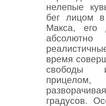
нелепые кув
бег лицом в
Макса, его 
абсолютно 
реалистичн
время соверш
свободы и
прицел
разворачивая
градусов. О