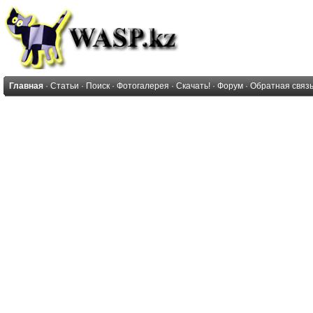
Главная
·
Статьи
·
Поиск
·
Фотогалерея
·
Скачать!
·
Форум
·
Обратная связ