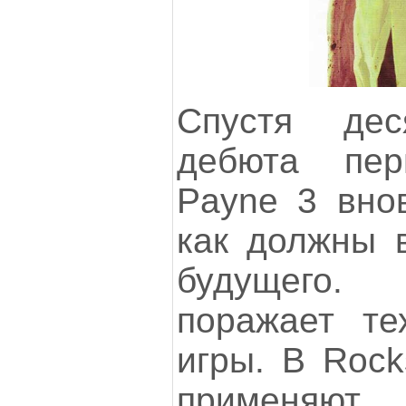
Спустя де
дебюта пе
Payne 3 внов
как должны 
будущего.
поражает те
игры. В Rock
применяют