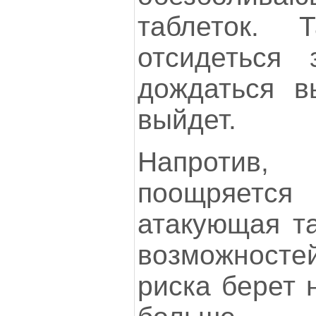
таблеток. 
отсидеться 
дождаться в
выйдет.
Напроти
поощряетс
атакующая та
возможност
риска берет 