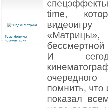
спецэффекты
time, кот
видеоигр
«Матрицы»,
-
Темы форума
-
Комментарии
бессмертной 
И сегод
кинематогра
очередного
помнить, что
показал всем