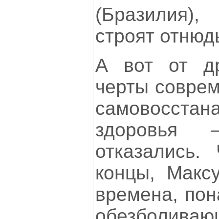
(Бразилия),
строят отнюдь
А вот от др
черты совре
самовосстан
здоровья 
отказались.
концы, Максу
времена, пон
обезболив