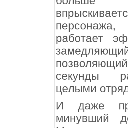
больше 
впрыскивае
персонажа
работает эфф
замедляю
позволяющи
секунды р
целыми отряд
И даже пр
минувший д