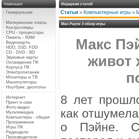
Навигация
Иерархия статей
·
Генеральная
Статьи
»
Компьютерные игры
»
M
·
Материнские платы
Max Payne 3 обзор игры
·
Контроллеры
·
CPU - процессоры
·
Память - RAM
Макс Пэ
·
Видеокарты
·
HDD, SSD, FDD
·
CD - DVD - BD
живот 
·
Звуковые карты
·
Охлаждение ПК
·
Корпуса ПК
·
Электропитание
п
·
Мониторы и ТВ
·
Манипуляторы
·
Ноутбуки, десктопы
8 лет прошло
·
Интернет
·
Принт и скан
·
Фото-видео
как отшумела
·
Мультимедиа
·
Компьютеры - общая
·
Программное
о Пэйне. 
·
Игры ПК
·
Радиодело
·
Производители