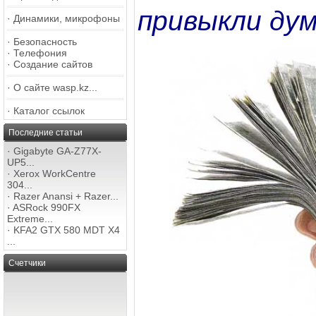
привыкли ду
·
Динамики, микрофоны
·
Безопасность
·
Телефония
·
Создание сайтов
·
О сайте wasp.kz...
·
Каталог ссылок
Последние статьи
·
Gigabyte GA-Z77X-
UP5...
·
Xerox WorkCentre
304...
·
Razer Anansi + Razer...
·
ASRock 990FX
Extreme...
·
KFA2 GTX 580 MDT X4
...
Счетчики