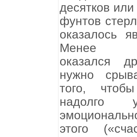
десятков или
фунтов стерл
оказалось яв
Менее пр
оказался д
нужно срыв
того, чтоб
надолго у
эмоционально
этого («сч