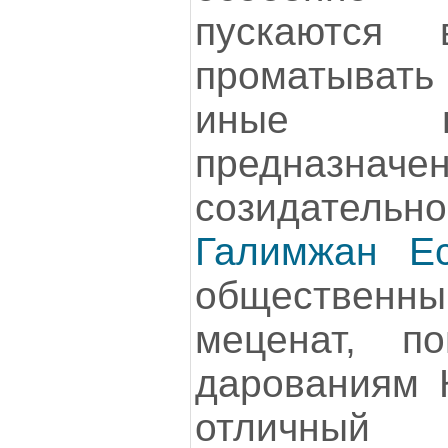
пускаются
проматывать
иные в
предназнач
созидател
Галимжан Е
общественны
меценат, п
дарованиям К
отличный