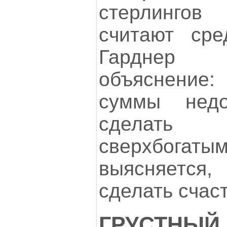
стерлингов
считают ср
Гарднер
объяснение: 
суммы недо
сделат
сверхбога
выясняется,
сделать счас
ГРУСТН