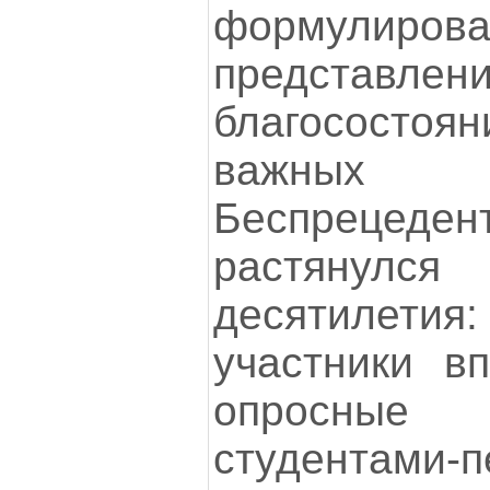
формули
представле
благосост
важны
Беспрецед
растянулс
десятилет
участники в
опросные 
студентами-п