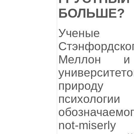
БОЛЬШЕ?
Ученые Г
Стэнфордс
Меллон и 
университе
природу 
психологи
обозначаемог
not-miser