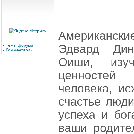
Американс
Эдвард Ди
-
Темы форума
-
Комментарии
Оиши, изу
ценностей
человека, ис
счастье люди
успеха и бог
ваши родите