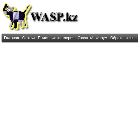
Главная
·
Статьи
·
Поиск
·
Фотогалерея
·
Скачать!
·
Форум
·
Обратная связ