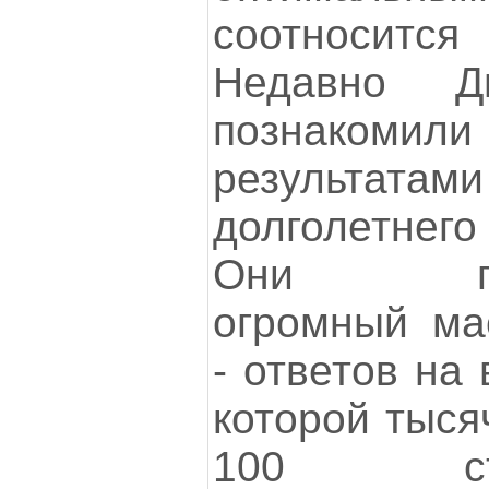
соотносится
Недавно 
познакоми
результата
долголетнег
Они проа
огромный ма
- ответов на
которой тыся
100 ст