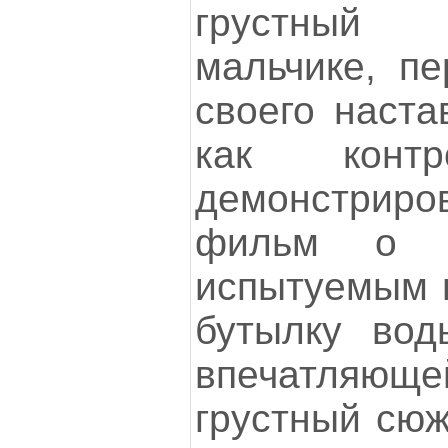
грустный 
мальчике, п
своего наста
как контр
демонстриро
фильм о п
испытуемым п
бутылку вод
впечатляюще
грустный сюж