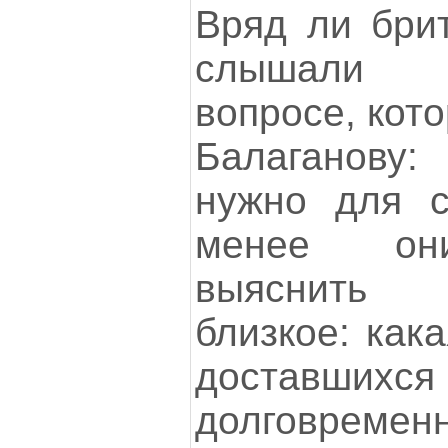
Вряд ли брит
слышали 
вопросе, кот
Балаганову
нужно для с
менее они
выяснить 
близкое: как
доставших
долговрем