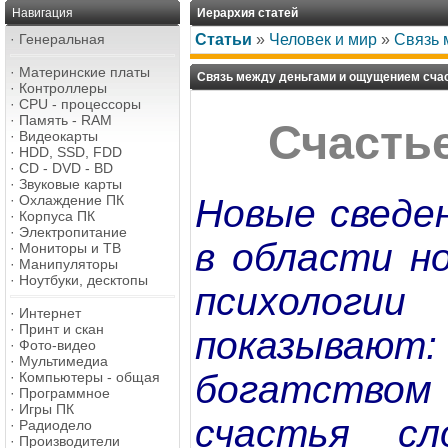
Навигация
Иерархия статей
·
Генеральная
Статьи
»
Человек и мир
»
Связь 
·
Материнские платы
Связь между деньгами и ощущением сча
·
Контроллеры
·
CPU - процессоры
·
Память - RAM
Счасть
·
Видеокарты
·
HDD, SSD, FDD
·
CD - DVD - BD
·
Звуковые карты
Новые сведен
·
Охлаждение ПК
·
Корпуса ПК
·
Электропитание
в области но
·
Мониторы и ТВ
·
Манипуляторы
·
Ноутбуки, десктопы
психоло
·
Интернет
·
Принт и скан
показываю
·
Фото-видео
·
Мультимедиа
богатство
·
Компьютеры - общая
·
Программное
·
Игры ПК
счастья с
·
Радиодело
·
Производители