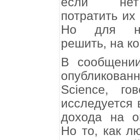
если нет
потратить их
Но для на
решить, на ко
В сообщении
опубликова
Science, го
исследуется 
дохода на о
Но то, как л