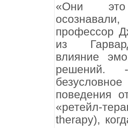
«Они эт
осознавал
профессор Д
из Гарвар
влияние эмо
решений.
безусловн
поведения о
«ретейл-те
therapy), ко