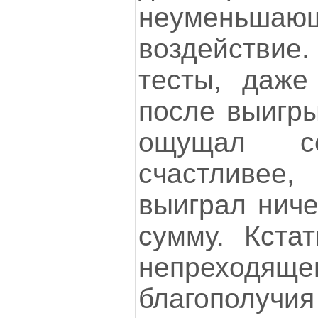
неуменьшаю
воздействие
тесты, даже
после выигры
ощущал 
счастливее,
выиграл ниче
сумму. Кста
непреходя
благополуч