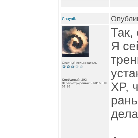
Опублик
Chaynik
Так,
Я се
трен
Опытный пользователь
уста
Сообщений:
293
XP, 
Зарегистрирован:
21/01/2010
07:19
рань
дела