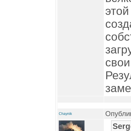
этой
созд
собс
загр
свои
Резу
заме
Опублик
Chaynik
Serg