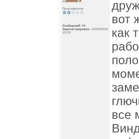
друж
Пользователь
вот 
Сообщений:
96
как 
Зарегистрирован:
13/03/2010
15:23
рабо
поло
мом
заме
глюч
все 
Винд