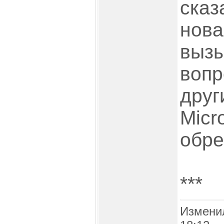
сказ
нова
вызы
вопр
друг
Micr
обре
***
Измени