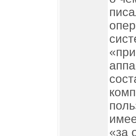
писа
опер
сист
«при
апп
сос
комп
поль
имее
«за 