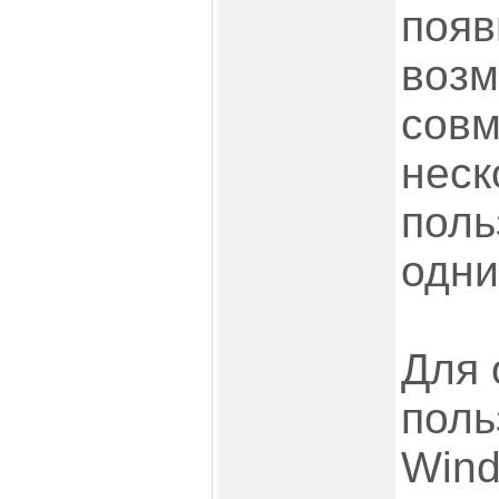
появ
возм
совм
неск
поль
одни
Для 
поль
Wind