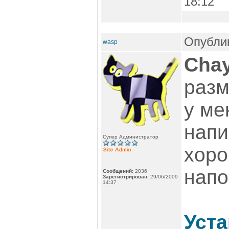
18:12
Опублик
wasp
Chay
разм
у ме
напи
Супер Администратор
хоро
напо
Сообщений:
2036
Зарегистрирован:
29/06/2009
14:37
Уста