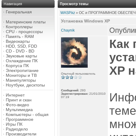
Навигация
Просмотр темы
·
Генеральная
WASP.kz
» ОС и ПРОГРАММНОЕ ОБЕСПЕЧ
Установка Windows XP
·
Материнские платы
·
Контроллеры
Опублик
Chaynik
·
CPU - процессоры
·
Память - RAM
Как
·
Видеокарты
·
HDD, SSD, FDD
·
CD - DVD - BD
уст
·
Звуковые карты
·
Охлаждение ПК
·
Корпуса ПК
XP 
·
Электропитание
Опытный пользователь
·
Мониторы и ТВ
·
Манипуляторы
·
Ноутбуки, десктопы
Сообщений:
293
Инфо
Зарегистрирован:
21/01/2010
·
Интернет
07:19
·
Принт и скан
·
Фото-видео
тем
·
Мультимедиа
·
Компьютеры - общая
·
Программное
множ
·
Игры ПК
·
Радиодело
·
Производители