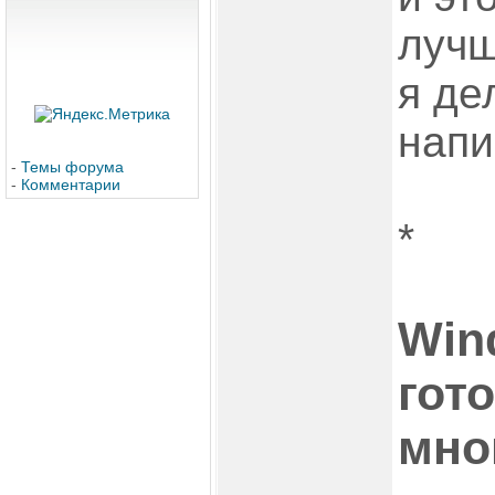
лучш
я де
напи
-
Темы форума
-
Комментарии
*
Win
гот
мно