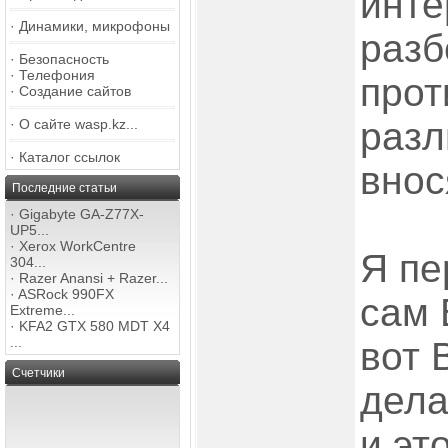
инте
·
Динамики, микрофоны
разб
·
Безопасность
·
Телефония
прот
·
Создание сайтов
разл
·
О сайте wasp.kz...
·
Каталог ссылок
внос
Последние статьи
·
Gigabyte GA-Z77X-
UP5...
·
Xerox WorkCentre
Я пе
304...
·
Razer Anansi + Razer...
·
ASRock 990FX
сам 
Extreme...
·
KFA2 GTX 580 MDT X4
...
вот 
Счетчики
дела
и эт