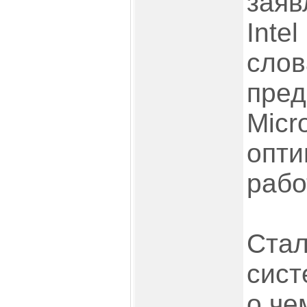
заяв
Intel
сло
пред
Micro
опти
рабо
Стал
сист
о че