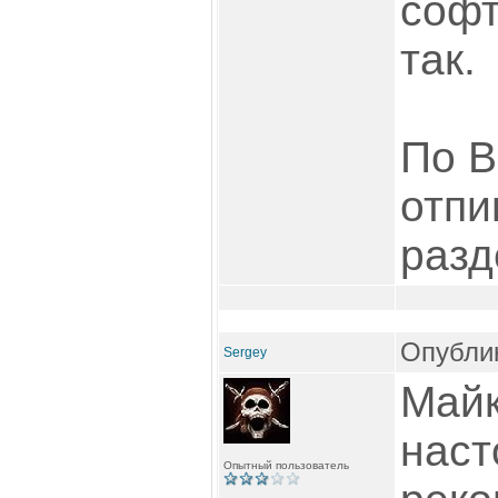
софт
так.
По В
отпи
разд
Опублик
Sergey
Май
наст
Опытный пользователь