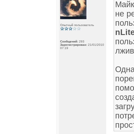
Майк
не р
поль
Опытный пользователь
nLit
поль
Сообщений:
293
Зарегистрирован:
21/01/2010
07:19
лжив
Одна
поре
помо
созд
загр
потр
прос