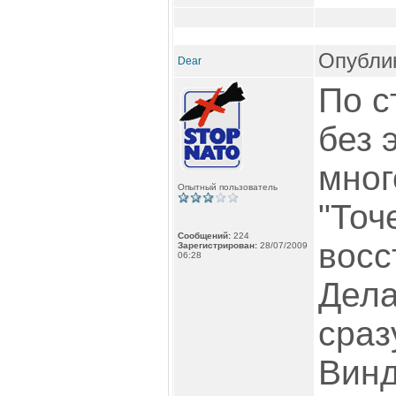
Опублик
Dear
По с
без 
мног
Опытный пользователь
"Точ
Сообщений:
224
восс
Зарегистрирован:
28/07/2009
06:28
Дела
сраз
Винд