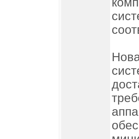
комп
сист
соот
Нова
сист
дост
треб
аппа
обес
мин