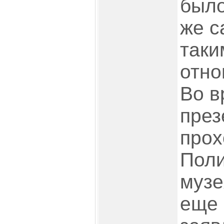
было
же с
таки
отно
Во в
през
прох
Поли
музе
еще 