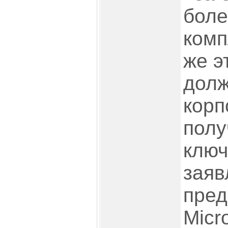
боле
комп
же э
долж
корп
полу
ключ
заяв
пред
Micro