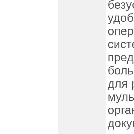
безу
удоб
опер
сист
пред
боль
для 
муль
орга
доку