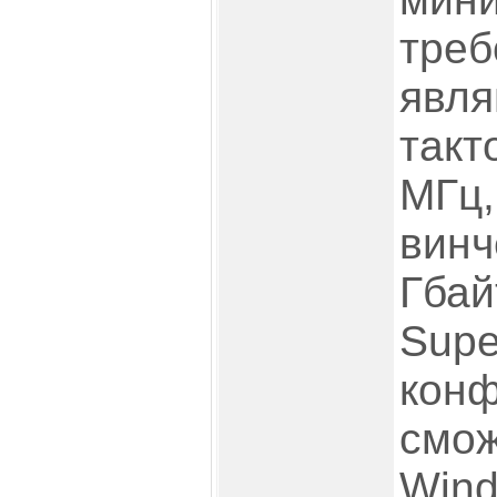
треб
явля
такт
МГц,
винч
Гбай
Supe
конф
смож
Wind