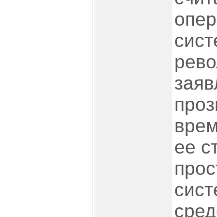
опе
сист
рево
заяв
проз
врем
ее с
прос
сист
сред