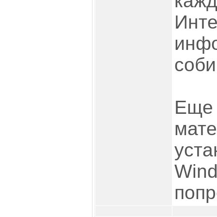
кажд
Инте
инф
соби
Еще 
мате
уста
Wind
попр