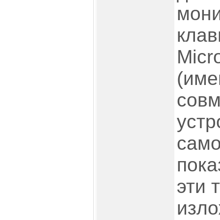
мони
клав
Micr
(име
сов
устр
само
пока
эти 
изло