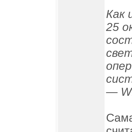
Как 
25 о
сост
свет
опер
сист
— W
Сама
счит