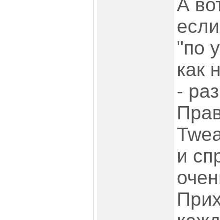
А во
если
"по 
как 
- ра
Прав
Twea
и сп
очен
Прих