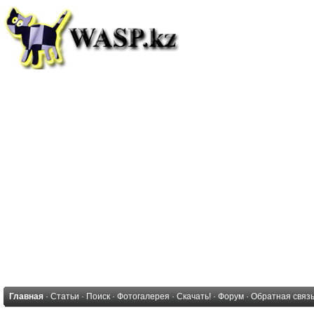
Главная
·
Статьи
·
Поиск
·
Фотогалерея
·
Скачать!
·
Форум
·
Обратная связ