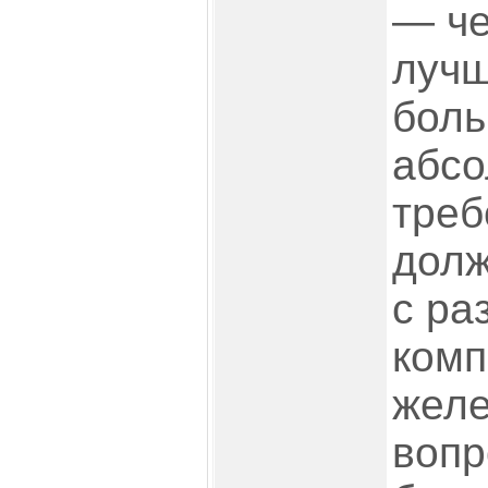
— че
лучш
боль
абсо
треб
долж
с ра
комп
желе
вопр