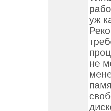
рабо
уж к
Рек
треб
проц
не м
мене
памя
своб
диск