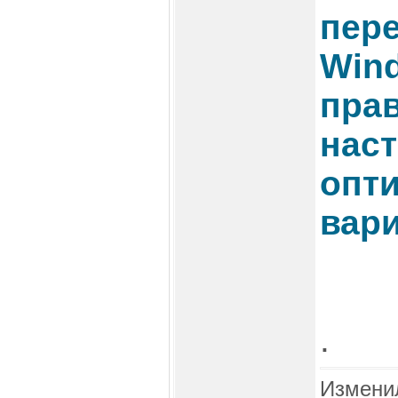
пер
Wind
пра
наст
опт
вари
.
Измени