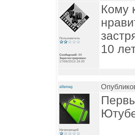
Кому к
нрави
застр
Пользователь
10 ле
Сообщений:
96
Зарегистрирован:
17/06/2013 16:35
Опубликов
alfamag
Первы
Ютубе
Начинающий