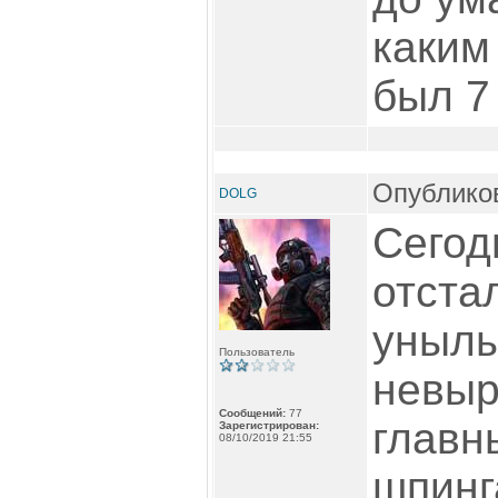
каким
был 7 
Опубликов
DOLG
Сегодн
отста
унылы
Пользователь
невыр
Сообщений:
77
главн
Зарегистрирован:
08/10/2019 21:55
шпинг