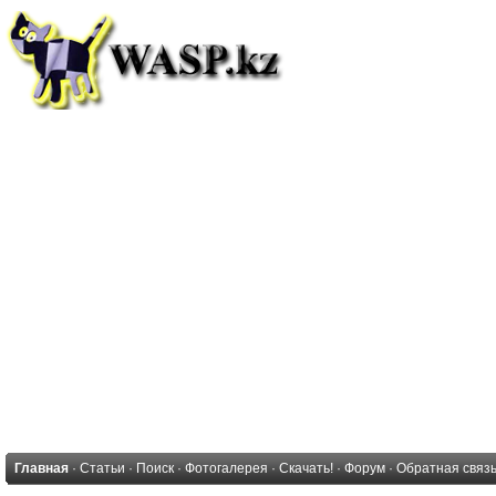
Главная
·
Статьи
·
Поиск
·
Фотогалерея
·
Скачать!
·
Форум
·
Обратная связ