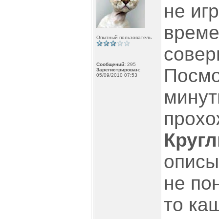
не иг
време
Опытный пользователь
совер
Сообщений:
295
Посмо
Зарегистрирован:
05/09/2010 07:53
минут
прохо
Круг
описы
не по
то ка