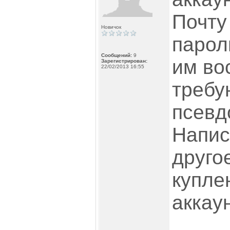
Почту
Новичок
парол
Сообщений:
9
им во
Зарегистрирован:
22/02/2013 16:55
требу
псевд
Напис
другое
купле
аккаун