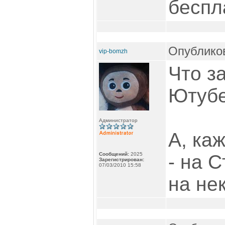
беспл
Опубликов
vip-bomzh
Что з
Ютубе
Администратор
А, ка
Сообщений:
2025
- на 
Зарегистрирован:
07/03/2010 15:58
на не