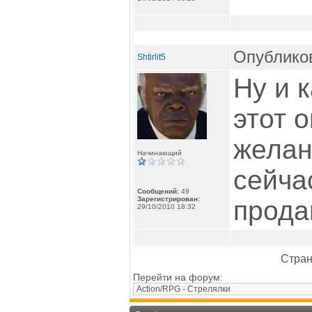
Опубликов
Shtirlit5
Ну и к
этот 
желан
Начинающий
сейча
Сообщений:
49
Зарегистрирован:
продаю
29/10/2010 18:32
Стран
Перейти на форум: