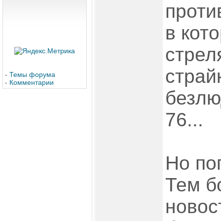
проти
в кот
стрел
страй
-
Темы форума
-
Комментарии
безлю
76...
Но по
Тем б
новос