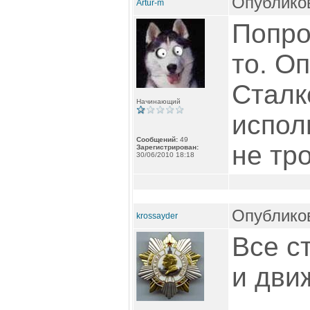
Опубликов
Artur-m
Попро
то. О
Сталк
Начинающий
испол
Сообщений:
49
не тро
Зарегистрирован:
30/06/2010 18:18
Опубликов
krossayder
Все с
и дви