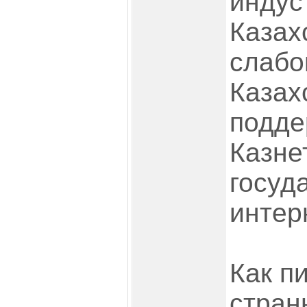
индус
Казах
слабо
Казах
подде
Казне
госуд
интер
Как п
стран