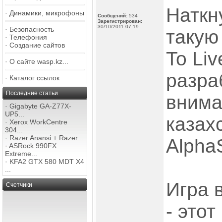
Наткн
·
Динамики, микрофоны
Сообщений:
534
Зарегистрирован:
30/10/2011 07:19
·
Безопасность
такую
·
Телефония
·
Создание сайтов
To Liv
·
О сайте wasp.kz...
разра
·
Каталог ссылок
Последние статьи
внима
·
Gigabyte GA-Z77X-
UP5...
казах
·
Xerox WorkCentre
304...
·
Razer Anansi + Razer...
Alpha
·
ASRock 990FX
Extreme...
·
KFA2 GTX 580 MDT X4
...
Игра
Счетчики
- этот