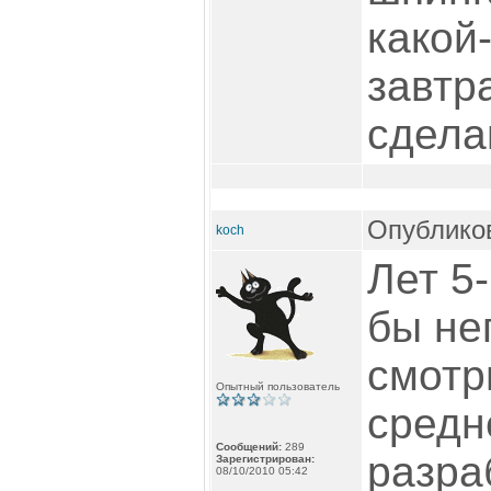
какой-
завтр
сдела
Опубликов
koch
Лет 5
бы не
смотр
Опытный пользователь
средн
Сообщений:
289
разра
Зарегистрирован:
08/10/2010 05:42