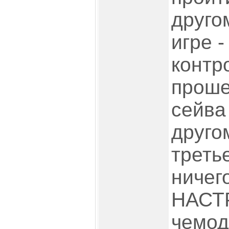
другом
игре 
контр
проше
сейва
другом
третье
ничег
НАСТ
чемод