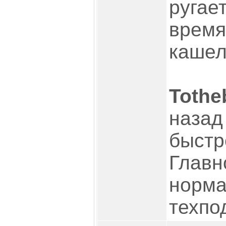
ругае
время
кашель
Tothe
назад
быстр
Главн
норма
техпо