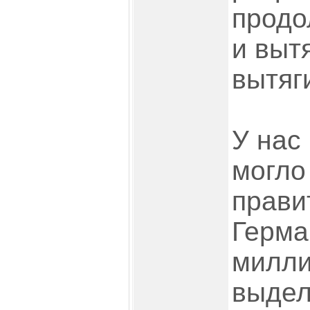
продо
и выт
вытяг
У нас
могло
прави
Герма
милли
выдел