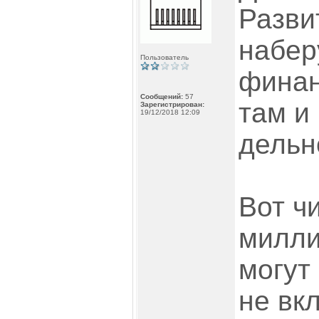
Разви
набер
Пользователь
финан
Сообщений:
57
там и
Зарегистрирован:
19/12/2018 12:09
дельн
Вот ч
милли
могут 
не вк