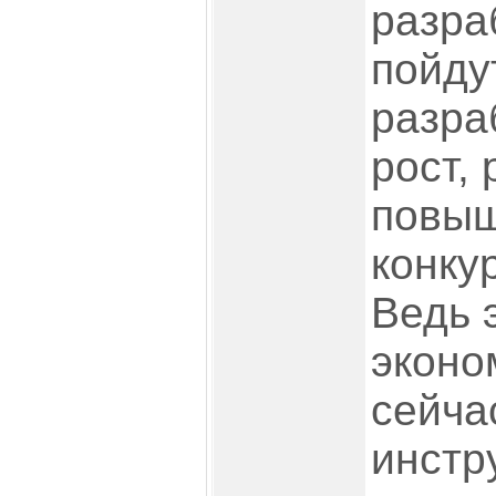
разраб
пойду
разра
рост, 
повы
конку
Ведь 
эконо
сейча
инстр