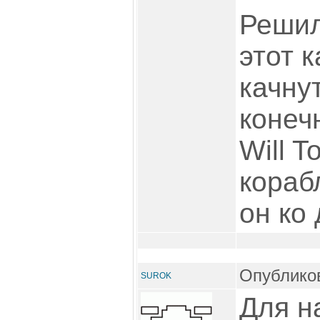
Решил
этот 
качну
конеч
Will T
кораб
он ко 
Опубликов
SUROK
Для н