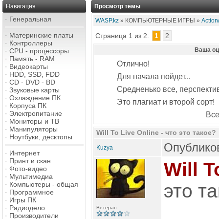
Навигация
Просмотр темы
·
Генеральная
WASP.kz
» КОМПЬЮТЕРНЫЕ ИГРЫ »
Actio
·
Материнские платы
Страница 1 из 2:
1
2
·
Контроллеры
Ваша оце
·
CPU - процессоры
·
Память - RAM
Отлично!
·
Видеокарты
·
HDD, SSD, FDD
Для начала пойдет...
·
CD - DVD - BD
Средненько все, перспектив
·
Звуковые карты
·
Охлаждение ПК
Это плагиат и второй сорт!
·
Корпуса ПК
·
Электропитание
Все
·
Мониторы и ТВ
·
Манипуляторы
Will To Live Online - что это такое?
·
Ноутбуки, десктопы
Опубликов
Kuzya
·
Интернет
·
Принт и скан
Will T
·
Фото-видео
·
Мультимедиа
·
Компьютеры - общая
это т
·
Программное
·
Игры ПК
·
Радиодело
Ветеран
·
Производители