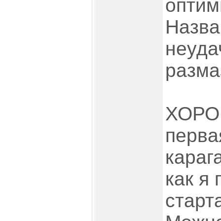
оптим
Назва
неуда
разма
ХОРОШ
перва
караг
как я
старта