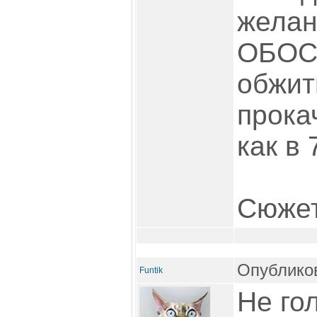
жела
ОБОС
обжит
прокач
как в 
Сюжет
Опубликов
Funtik
Не гол