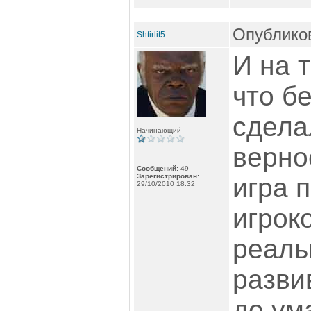
Опубликов
Shtirlit5
И на 
что б
сдела
Начинающий
верно
Сообщений:
49
Зарегистрирован:
игра 
29/10/2010 18:32
игрок
реаль
разви
до ум