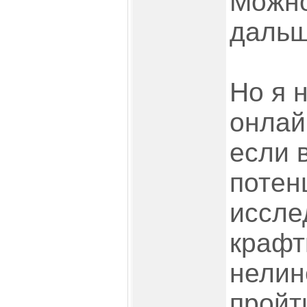
Можно
дальш
Но я 
онлай
если в
потен
иссле
крафт
нелин
пройт