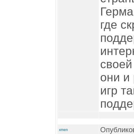
Герма
где с
подде
интер
своей
они и
игр т
подде
Опубликов
xmen