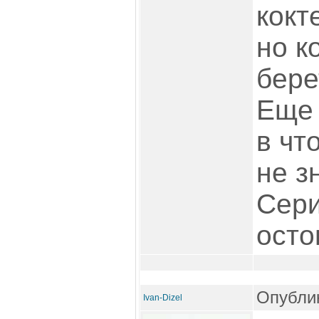
кокт
но к
бере
Еще 
в чт
не з
Сери
осто
Опублик
Ivan-Dizel