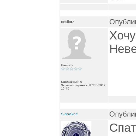
Опублик
nesttorz
Хочу
Неве
Новичок
Сообщений:
5
Зарегистрирован:
07/08/2019
15:45
Опублик
S-novikoff
Спат