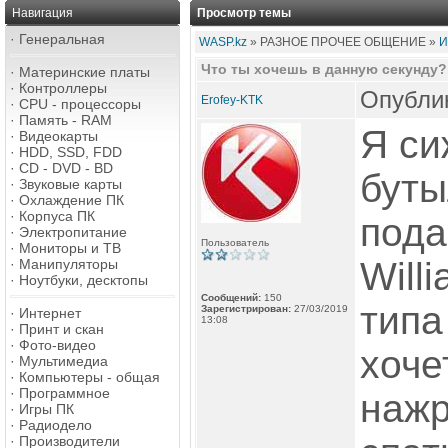
Навигация
Просмотр темы
·
Генеральная
WASP.kz
» РАЗНОЕ ПРОЧЕЕ ОБЩЕНИЕ »
И
Что ты хочешь в данную секунду?
·
Материнские платы
·
Контроллеры
Опублик
Erofey-KTK
·
CPU - процессоры
·
Память - RAM
Я си
·
Видеокарты
·
HDD, SSD, FDD
·
CD - DVD - BD
буты
·
Звуковые карты
·
Охлаждение ПК
·
Корпуса ПК
пода
·
Электропитание
Пользователь
·
Мониторы и ТВ
Will
·
Манипуляторы
·
Ноутбуки, десктопы
Сообщений:
150
типа
Зарегистрирован:
27/03/2019
·
Интернет
13:08
·
Принт и скан
·
Фото-видео
хоче
·
Мультимедиа
·
Компьютеры - общая
·
Программное
нажр
·
Игры ПК
·
Радиодело
·
Производители