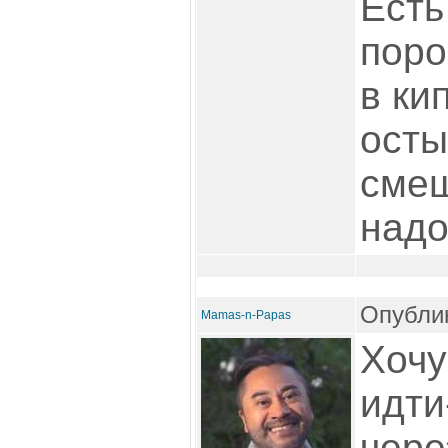
Есть
поро
в ки
осты
смеш
надо
Опублик
Mamas-n-Papas
Хочу
идти
чере