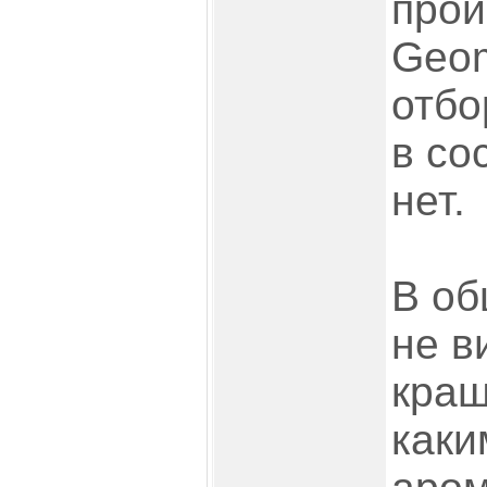
прои
Geom
отбо
в со
нет.
В об
не в
краш
каки