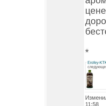
аром
цене
доро
бест
*
Erofey-KT
следующе
Измени
11:58