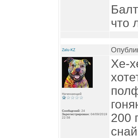
Балт
что 
Опублик
Zalu-KZ
Хе-х
хоте
полф
Начинающий
гоня
Сообщений:
24
200 
Зарегистрирован:
04/09/2019
22:58
снай