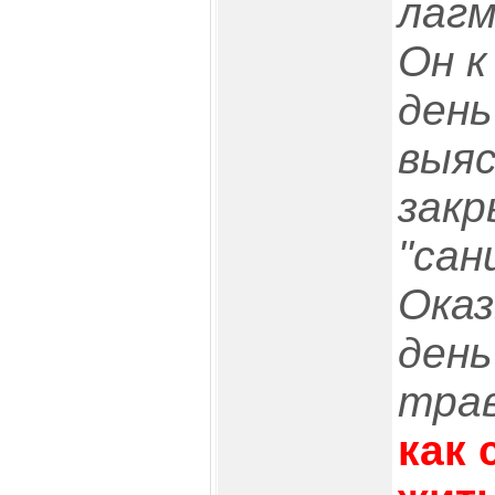
лагм
Он к
день
выяс
закр
"сан
Ока
день
трав
как 