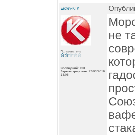
Опублик
Erofey-KTK
Моро
не т
совр
Пользователь
кото
Сообщений:
150
гадо
Зарегистрирован:
27/03/2019
13:08
прос
Союз
ваф
стак