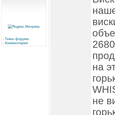
наше
виск
объе
-
Темы форума
2680
-
Комментарии
прод
на э
гор
WHIS
не в
горь