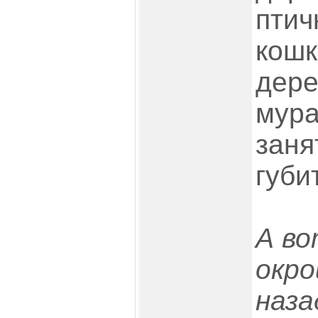
птич
кошк
дере
мура
заня
губи
А во
окро
наза