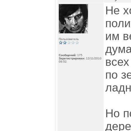
Не х
поли
им в
Пользователь
дума
Сообщений:
175
всех
Зарегистрирован:
12/11/2010
08:52
по з
ладн
Но п
дере