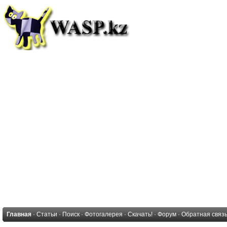
Главная
·
Статьи
·
Поиск
·
Фотогалерея
·
Скачать!
·
Форум
·
Обратная связ