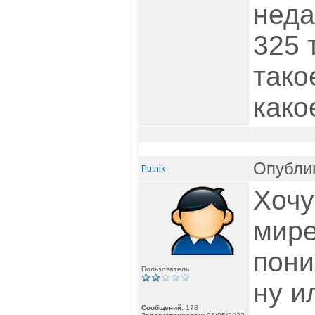
неда
325 
тако
како
Опублик
Putnik
Хочу
мире
пони
Пользователь
ну и
Сообщений:
178