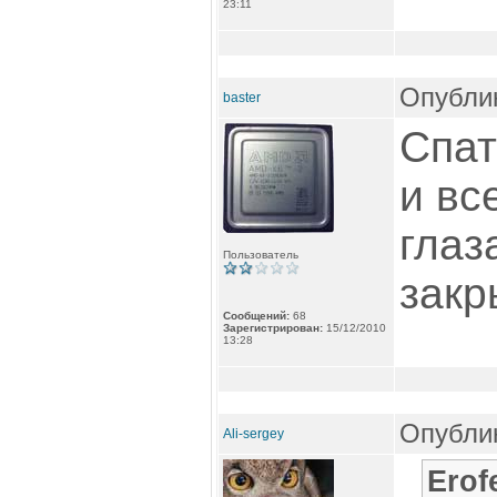
23:11
Опублик
baster
Спат
и вс
глаз
Пользователь
закр
Сообщений:
68
Зарегистрирован:
15/12/2010
13:28
Опублик
Ali-sergey
Erof