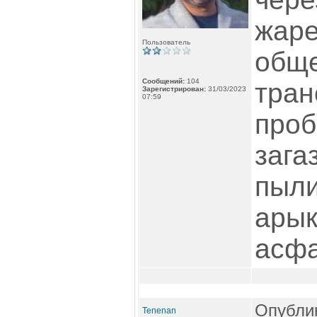
жаре.
Пользователь
общ
Сообщений:
104
тран
Зарегистрирован:
31/03/2023
07:59
проб
зага
пыли
арык
асфа
Опублик
Tenenan