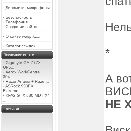
спат
·
Динамики, микрофоны
·
Безопасность
·
Телефония
Нель
·
Создание сайтов
·
О сайте wasp.kz...
·
Каталог ссылок
*
Последние статьи
·
Gigabyte GA-Z77X-
UP5...
·
Xerox WorkCentre
А во
304...
·
Razer Anansi + Razer...
·
ASRock 990FX
ВИСК
Extreme...
·
KFA2 GTX 580 MDT X4
...
НЕ Х
Счетчики
Вис