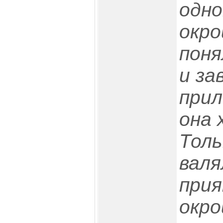
одно
окро
поня
и за
прил
она 
Толь
валя
при
окро