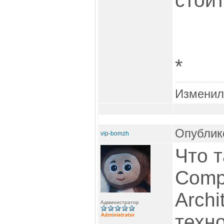
стоит
*
Изменил
Опублико
vip-bomzh
Что 
Compu
Archi
Администратор
техн