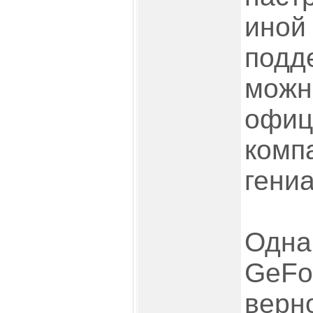
иной 
подд
можн
офиц
комп
гениа
Одна
GeFo
верн