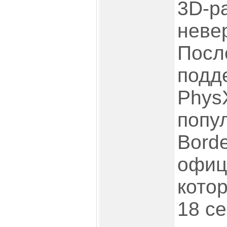
3D-р
неве
Посл
подд
Phys
попу
Borde
офиц
кото
18 се