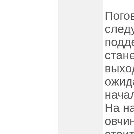
Пого
след
подд
стан
выхо
ожид
начал
На н
овчи