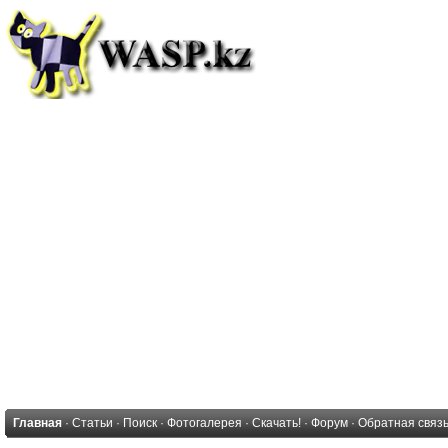
Главная
·
Статьи
·
Поиск
·
Фотогалерея
·
Скачать!
·
Форум
·
Обратная связ