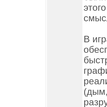
этог
смысл
В игр
обес
быст
граф
реал
(дым,
разр