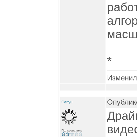
рабо
алго
масш
*
Изменил
Опублико
Qertyu
Драй
виде
Пользователь