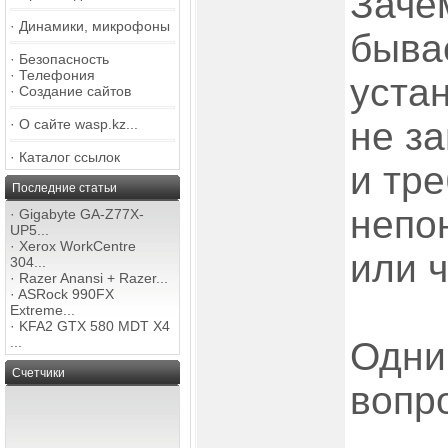
Заче
·
Динамики, микрофоны
бывае
·
Безопасность
·
Телефония
уста
·
Создание сайтов
не за
·
О сайте wasp.kz...
·
Каталог ссылок
и тре
Последние статьи
непо
·
Gigabyte GA-Z77X-
UP5...
·
Xerox WorkCentre
или ч
304...
·
Razer Anansi + Razer...
·
ASRock 990FX
Extreme...
·
KFA2 GTX 580 MDT X4
...
Одни
Счетчики
вопро