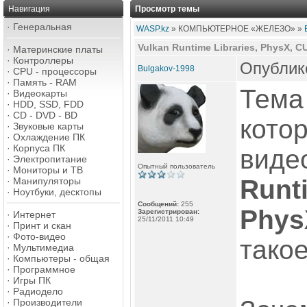
Навигация
Просмотр темы
·
Генеральная
WASP.kz
» КОМПЬЮТЕРНОЕ «ЖЕЛЕЗО» »
Vulkan Runtime Libraries, PhysX, 
·
Материнские платы
·
Контроллеры
Опублико
Bulgakov-1998
·
CPU - процессоры
·
Память - RAM
Тема
·
Видеокарты
·
HDD, SSD, FDD
·
CD - DVD - BD
кото
·
Звуковые карты
·
Охлаждение ПК
·
Корпуса ПК
виде
·
Электропитание
Опытный пользователь
·
Мониторы и ТВ
Runt
·
Манипуляторы
·
Ноутбуки, десктопы
Сообщений:
255
Phys
Зарегистрирован:
·
Интернет
25/11/2011 10:49
·
Принт и скан
·
Фото-видео
такое
·
Мультимедиа
·
Компьютеры - общая
·
Программное
·
Игры ПК
·
Радиодело
·
Производители