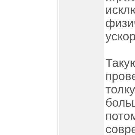
искл
физи
уско
Таку
пров
толку
боль
потом
совр