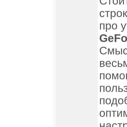
Стои
стро
про у
GeFo
Смыс
весь
помо
поль
подо
опти
наст