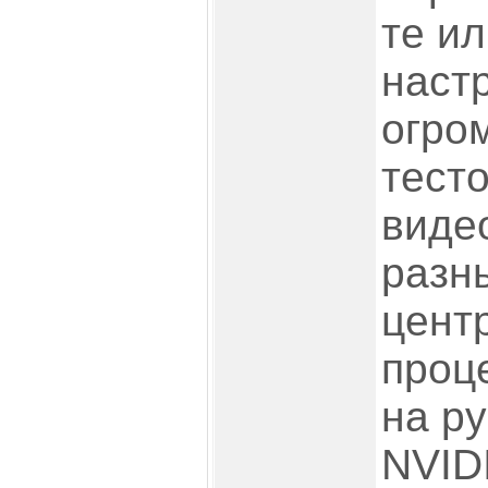
те и
наст
огро
тест
виде
разн
цент
проц
на р
NVID