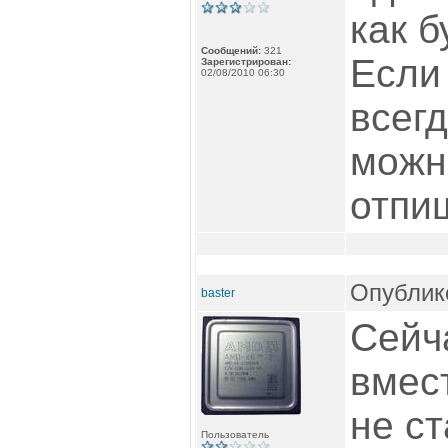
как б
Сообщений:
321
Если 
Зарегистрирован:
02/08/2010 06:30
всег
можн
отпи
Опублико
baster
Сейч
вмес
не ст
Пользователь