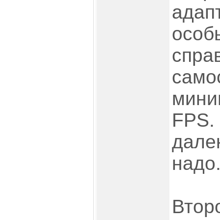
адап
особ
спра
само
мини
FPS.
дале
надо
Втор