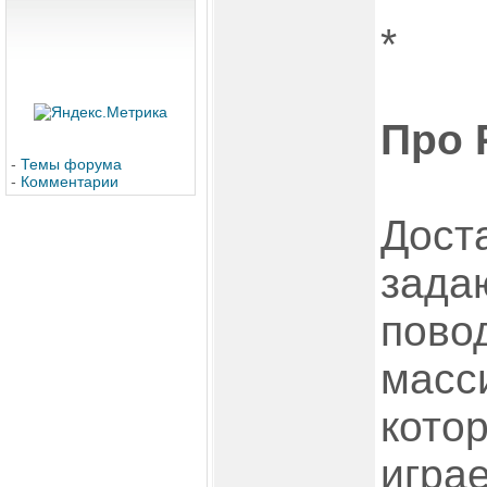
*
Про 
-
Темы форума
-
Комментарии
Дост
зада
пово
масс
кото
игра