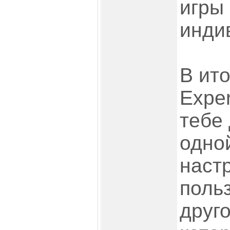
игры
инди
В ит
Expe
тебе
одно
наст
польз
друго