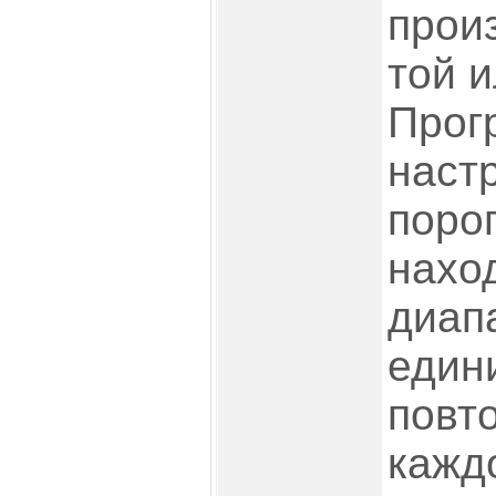
прои
той и
Прог
настр
порог
нахо
диап
един
повт
кажд