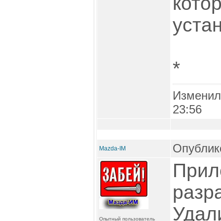
кото
устан
*
Изменил
23:56
Опублико
Mazda-IM
Прил
разр
Удал
Опытный пользователь