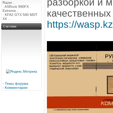
разборкой и 
Razer...
·
ASRock 990FX
качественных
Extreme...
·
KFA2 GTX 580 MDT
X4 ...
https://wasp.kz
Счетчики
-
Темы форума
-
Комментарии