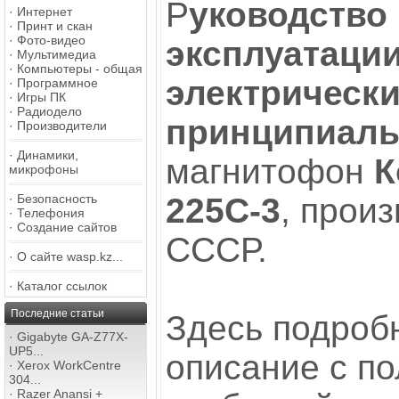
Р
уководство
·
Интернет
·
Принт и скан
·
Фото-видео
эксплуатаци
·
Мультимедиа
·
Компьютеры - общая
электрическ
·
Программное
·
Игры ПК
·
Радиодело
принципиал
·
Производители
·
Динамики,
магнитофон
К
микрофоны
·
Безопасность
225С-3
, прои
·
Телефония
·
Создание сайтов
СССР.
·
О сайте wasp.kz...
·
Каталог ссылок
Последние статьи
Здесь подроб
·
Gigabyte GA-Z77X-
UP5...
описание с п
·
Xerox WorkCentre
304...
·
Razer Anansi +