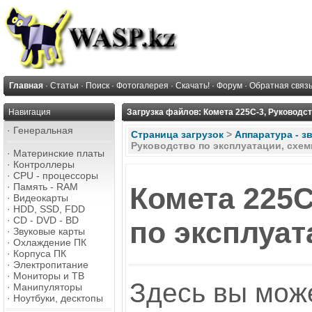
Главная
·
Статьи
·
Поиск
·
Фотогалерея
·
Скачать!
·
Форум
·
Обратная связ
Навигация
Загрузка файлов: Комета 225С-3, Руководс
·
Генеральная
Страница загрузок
>
Аппаратура - з
Руководство по эксплуатации, схе
·
Материнские платы
·
Контроллеры
·
CPU - процессоры
·
Память - RAM
Комета 225С
·
Видеокарты
·
HDD, SSD, FDD
·
CD - DVD - BD
по эксплуат
·
Звуковые карты
·
Охлаждение ПК
·
Корпуса ПК
·
Электропитание
·
Мониторы и ТВ
Здесь вы мож
·
Манипуляторы
·
Ноутбуки, десктопы