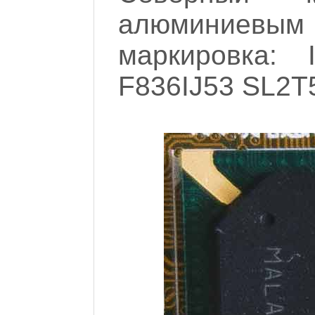
алюминиевы
маркировка: 
F836IJ53 SL2T