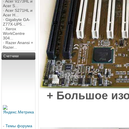
·
Acer V273HL и
Acer S...
·
Acer S271HL и
Acer H...
·
Gigabyte GA-
Z77X-UP5...
·
Xerox
WorkCentre
304...
·
Razer Anansi +
Razer...
Счетчики
+ Большое изо
-
Темы форума