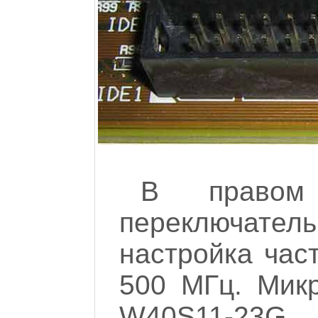
В правом
переключат
настройка час
500 МГц. Мик
W40S11-23G 