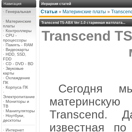
Навигация
Иерархия статей
·
Генеральная
Статьи
»
Материнские платы
»
Transcend
·
Материнские
Transcend TS-ABX Ver:1.0 старинная матплата...
платы
·
Контроллеры
Transcend TS
·
CPU -
процессоры
·
Память - RAM
·
Видеокарты
·
HDD, SSD,
FDD
·
CD - DVD - BD
·
Звуковые
карты
·
Охлаждение
ПК
Сегодня м
·
Корпуса ПК
·
Электропитание
материнскую
·
Мониторы и
ТВ
Transcend. 
·
Манипуляторы
·
Ноутбуки,
десктопы
известная по
·
Интернет