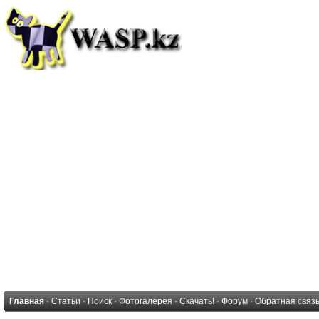
Главная
·
Статьи
·
Поиск
·
Фотогалерея
·
Скачать!
·
Форум
·
Обратная связ