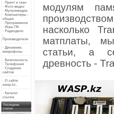
·
Принт и скан
модулям памя
·
Фото-видео
·
Мультимедиа
·
Компьютеры -
производство
общая
·
Программное
насколько Tr
·
Игры ПК
·
Радиодело
·
матплаты, м
Производители
·
Динамики,
статьи, а с
микрофоны
·
Безопасность
древность - Tr
·
Телефония
·
Создание
сайтов
·
О сайте
wasp.kz...
·
Каталог
ссылок
Последние
статьи