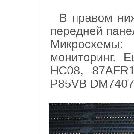
В правом ниж
передней пане
Микросхемы
мониторинг. 
HC08, 87AFR
P85VB DM7407