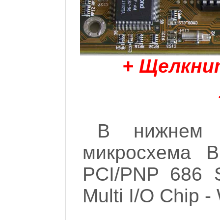
+ Щелкни
В нижнем л
микросхема 
PCI/PNP 686 
Multi I/O Chip