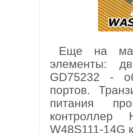
Еще на ма
элементы: д
GD75232 - о
портов. Тран
питания пр
контроллер 
W48S111-14G к