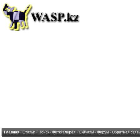
Главная
·
Статьи
·
Поиск
·
Фотогалерея
·
Скачать!
·
Форум
·
Обратная связ