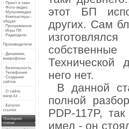
·
Принт и скан
·
Фото-видео
этот БП испо
·
Мультимедиа
·
Компьютеры -
других. Сам б
общая
·
Программное
·
Игры ПК
изготовлял
·
Радиодело
·
Производители
собственны
·
Динамики,
микрофоны
Технической 
·
Безопасность
него нет.
·
Телефония
·
Создание
сайтов
В данной ст
·
О сайте
wasp.kz...
полной разбо
·
Каталог
PDP-117P, так
ссылок
Последние
имел - он стоя
статьи