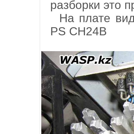
разборки это п
На плате ви
PS CH24B