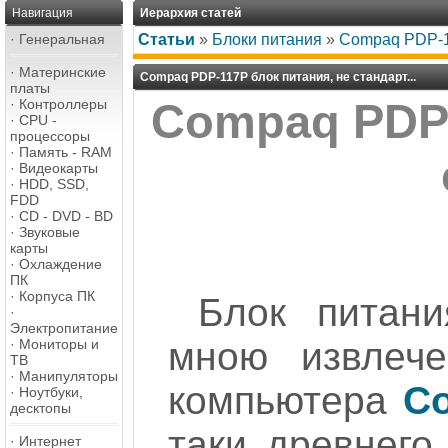
Навигация
Иерархия статей
·
Генеральная
Статьи
»
Блоки питания
»
Compaq PDP-11
·
Материнские
Compaq PDP-117P блок питания, не стандарт...
платы
·
Контроллеры
Compaq PDP-
·
CPU -
процессоры
·
Память - RAM
·
Видеокарты
·
HDD, SSD,
FDD
·
CD - DVD - BD
·
Звуковые
карты
·
Охлаждение
ПК
·
Корпуса ПК
Блок питан
·
Электропитание
мною извлече
·
Мониторы и
ТВ
·
Манипуляторы
компьютера
C
·
Ноутбуки,
десктопы
таки древнего
·
Интернет