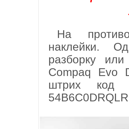
На против
наклейки. О
разборку или
Compaq Evo D
штрих код 
54B6C0DRQLRC