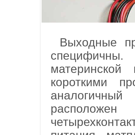
Выходные п
специфичн
материнской 
короткими пр
аналогичн
располож
четырехконт