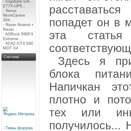
·
Gigabyte GA-
расставаться
Z77X-UP5...
·
Xerox
WorkCentre
попадет он в 
304...
·
Razer Anansi +
Razer...
эта стать
·
ASRock 990FX
Extreme...
·
KFA2 GTX 580
соответствующ
MDT X4 ...
Здесь я пр
Счетчики
блока питан
Напичкан эт
плотно и пото
тех или ин
получилось... 
-
Темы форума