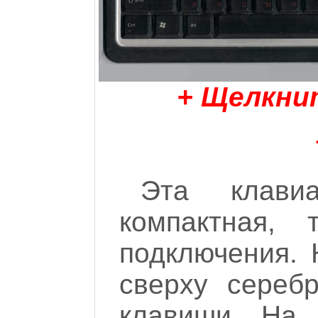
+ Щелкни
Эта клави
компактная,
подключения. 
сверху сереб
клавиши. На 