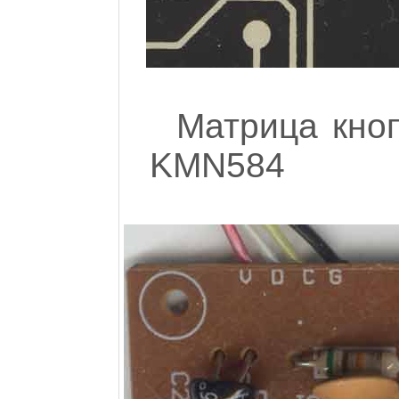
Матрица кно
KMN584