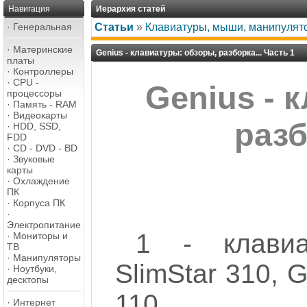
Навигация
Иерархия статей
·
Генеральная
Статьи
»
Клавиатуры, мыши, манипулят
·
Материнские
Genius - клавиатуры: обзоры, разборка... Часть 1
платы
·
Контроллеры
·
CPU -
Genius - 
процессоры
·
Память - RAM
·
Видеокарты
разб
·
HDD, SSD,
FDD
·
CD - DVD - BD
·
Звуковые
карты
·
Охлаждение
ПК
·
Корпуса ПК
·
Электропитание
1 - клавиа
·
Мониторы и
ТВ
·
Манипуляторы
SlimStar 310, 
·
Ноутбуки,
десктопы
110
·
Интернет