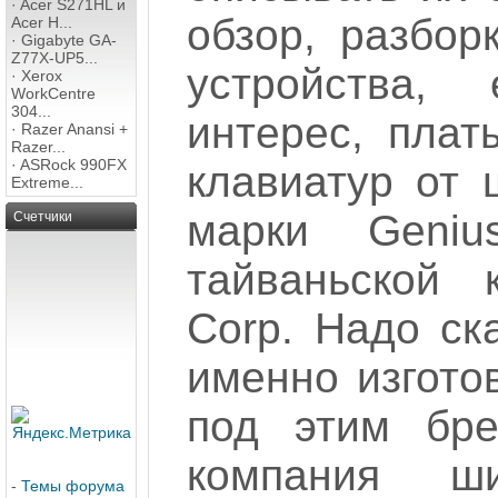
·
Acer S271HL и
обзор, разбор
Acer H...
·
Gigabyte GA-
Z77X-UP5...
устройства,
·
Xerox
WorkCentre
304...
интерес, плат
·
Razer Anansi +
Razer...
·
ASRock 990FX
клавиатур от 
Extreme...
марки Geniu
Счетчики
тайваньской 
Corp. Надо ск
именно изгото
под этим бре
компания ш
-
Темы форума