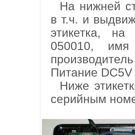
На нижней ст
в т.ч. и выдв
этикетка, на
050010, имя 
производит
Питание DC5V 
Ниже этикетк
серийным номе