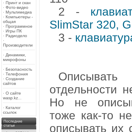
·
Принт и скан
·
Фото-видео
2 -
клавиа
·
Мультимедиа
·
Компьютеры -
SlimStar 320,
общая
·
Программное
·
Игры ПК
3 -
клавиатур
·
Радиодело
·
Производители
·
Динамики,
микрофоны
·
Безопасность
Описывать
·
Телефония
·
Создание
сайтов
отдельности н
·
О сайте
wasp.kz...
Но не описыв
·
Каталог
тоже как-то н
ссылок
Последние
описывать их 
статьи