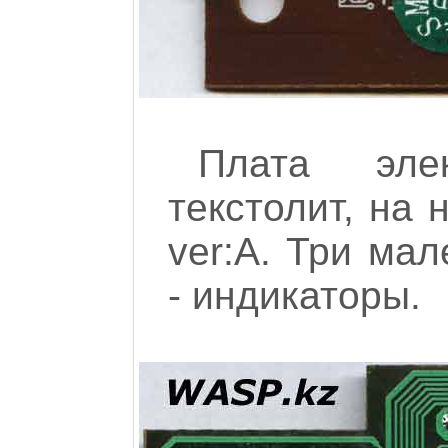
Плата элек
текстолит, на
ver:A. Три ма
- индикаторы.