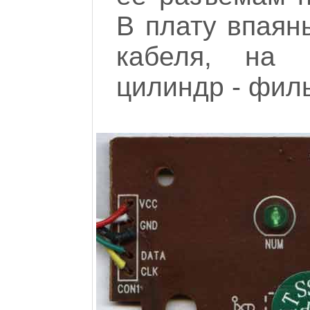
В плату впаян
кабеля, на
цилиндр - филь