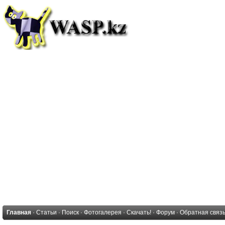
Главная
·
Статьи
·
Поиск
·
Фотогалерея
·
Скачать!
·
Форум
·
Обратная связ