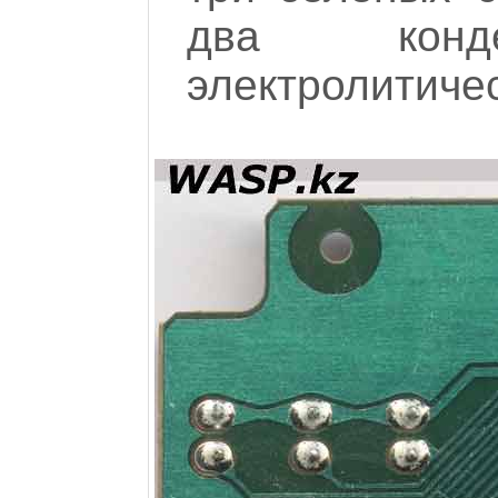
два конд
электролитичес