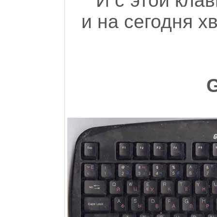
И с этой клав
и на сегодня хв
G