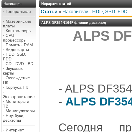
Навигация
Иерархия статей
·
Генеральная
Статьи
»
Накопители - HDD, SSD, FDD...
·
Материнские
ALPS DF354N164F флоппи-дисковод
платы
·
Контроллеры
ALPS DF
·
CPU -
процессоры
·
Память - RAM
·
Видеокарты
·
HDD, SSD,
FDD
·
CD - DVD - BD
·
Звуковые
карты
·
Охлаждение
ПК
- ALPS DF35
·
Корпуса ПК
·
Электропитание
-
ALPS DF35
·
Мониторы и
ТВ
·
Манипуляторы
·
Ноутбуки,
десктопы
Сегодня п
·
Интернет