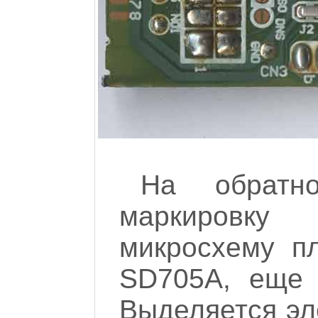
На обратн
маркировку
микросхему п
SD705A, еще 
Выделяется эл