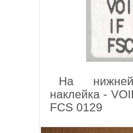
На нижней
наклейка - V
FCS 0129