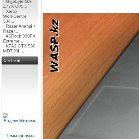
·
Gigabyte GA-
Z77X-UP5...
·
Xerox
WorkCentre
304...
·
Razer Anansi +
Razer...
·
ASRock 990FX
Extreme...
·
KFA2 GTX 580
MDT X4 ...
Счетчики
-
Темы форума