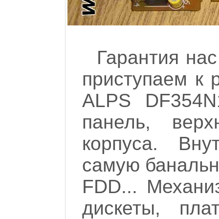
Гарантия нас
приступаем к 
ALPS DF354N
панель, ве
корпуса. Вну
самую банальн
FDD... Механи
дискеты, пла