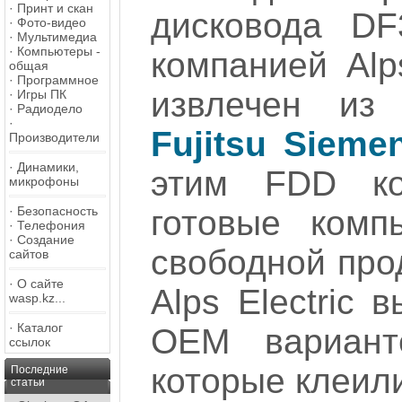
·
Принт и скан
дисковода DF
·
Фото-видео
·
Мультимедиа
·
Компьютеры -
компанией Alp
общая
·
Программное
извлечен из 
·
Игры ПК
·
Радиодело
·
Fujitsu Sieme
Производители
·
Динамики,
этим FDD ко
микрофоны
·
Безопасность
готовые комп
·
Телефония
·
Создание
свободной про
сайтов
·
О сайте
Alps Electric 
wasp.kz...
·
Каталог
ОЕМ вариант
ссылок
которые клеили
Последние
статьи