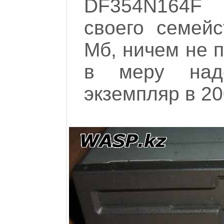
DF354N164F 
своего семейс
Мб, ничем не 
в меру наде
экземпляр в 20