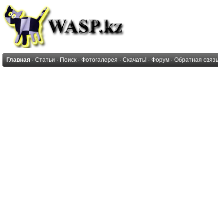
Главная
·
Статьи
·
Поиск
·
Фотогалерея
·
Скачать!
·
Форум
·
Обратная связ