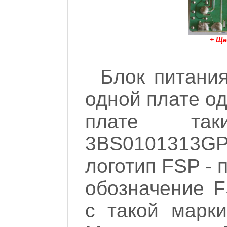
+ Ще
Блок питани
одной плате од
плате так
3BS0101313GP
логотип FSP - 
обозначение F
с такой марк