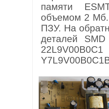
памяти ESMT
объемом 2 Мб.
ПЗУ. На обрат
деталей SMD 
22L9V
Y7L9V00B0C1B