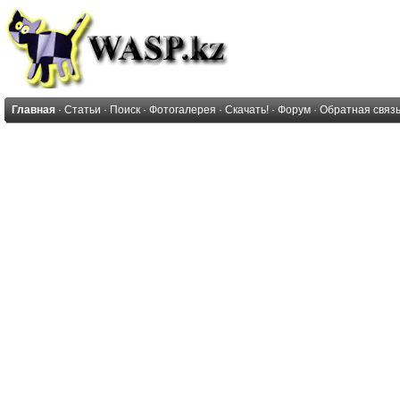
Главная
·
Статьи
·
Поиск
·
Фотогалерея
·
Скачать!
·
Форум
·
Обратная связ