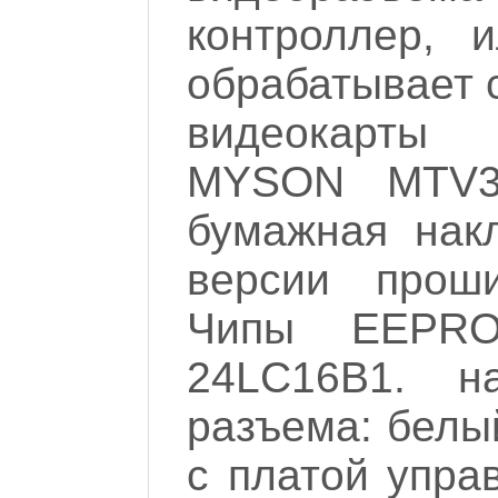
контроллер, 
обрабатывает 
видеокарты 
MYSON MTV3
бумажная нак
версии проши
Чипы EEPRO
24LC16B1. н
разъема: белы
с платой упра