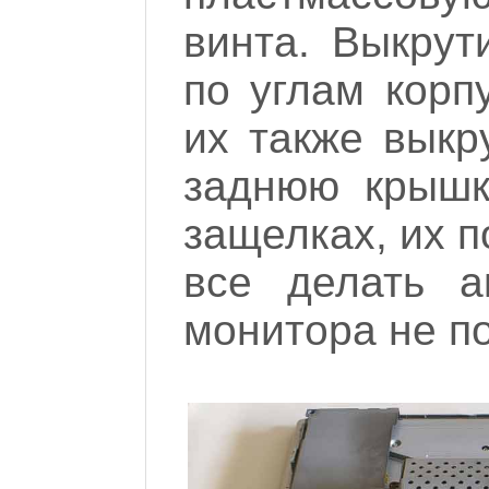
винта. Выкрут
по углам корп
их также выкр
заднюю крышк
защелках, их п
все делать а
монитора не по