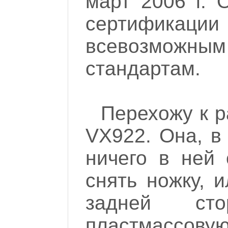
март 2006 г. 
сертифика
всевозмож
стандартам.
Перехожу к р
VX922. Она, в
ничего в ней 
снять ножку, 
задней ст
пластмассовую