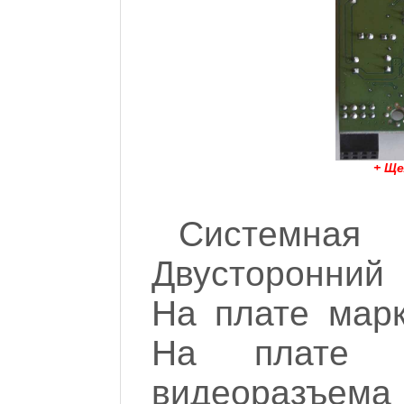
+ Ще
Системная
Двусторонний 
На плате мар
На плате р
видеоразъем