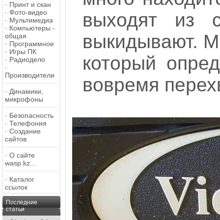
·
Принт и скан
·
Фото-видео
выходят из 
·
Мультимедиа
·
Компьютеры -
выкидывают. М
общая
·
Программное
·
Игры ПК
который опред
·
Радиодело
·
Производители
вовремя перехв
·
Динамики,
микрофоны
·
Безопасность
·
Телефония
·
Создание
сайтов
·
О сайте
wasp.kz...
·
Каталог
ссылок
Последние
статьи