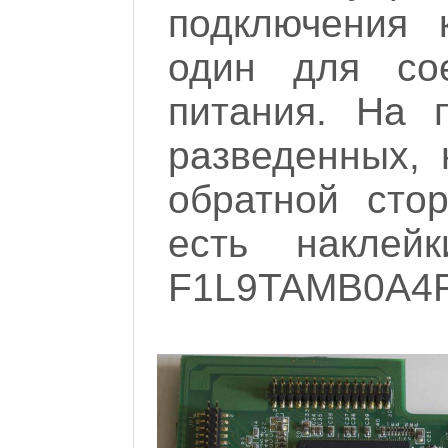
подключения 
один для со
питания. На 
разведенных, 
обратной сто
есть наклей
F1L9TAMB0A4F