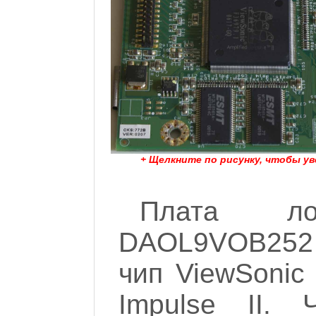
+ Щелкните по рисунку, чтобы у
Плата ло
DAOL9VOB252 
чип ViewSonic
Impulse II. 