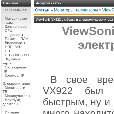
Навигация
Иерархия статей
·
Генеральная
Статьи
»
Мониторы, телевизоры
»
ViewS
·
Материнские
ViewSonic VX922 разборка и электроника монитора
платы
·
Контроллеры
ViewSoni
·
CPU -
процессоры
·
Память - RAM
элект
·
Видеокарты
·
HDD, SSD,
FDD
·
CD - DVD - BD
·
Звуковые
карты
·
Охлаждение
ПК
·
Корпуса ПК
В свое вре
·
Электропитание
VX922 был в
·
Мониторы и
ТВ
·
Манипуляторы
быстрым, ну и 
·
Ноутбуки,
десктопы
много находит
·
Интернет