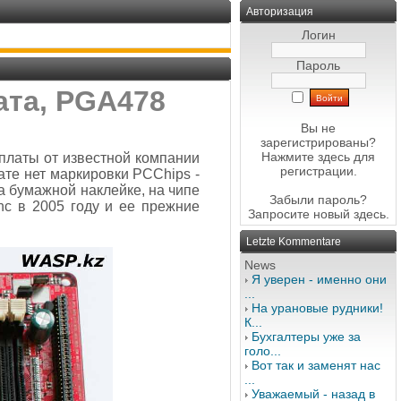
Авторизация
Логин
Пароль
ата, PGA478
Вы не
зарегистрированы?
Нажмите здесь
для
платы от известной компании
регистрации.
лате нет маркировки PCChips -
 бумажной наклейке, на чипе
Забыли пароль?
Inc в 2005 году и ее прежние
Запросите новый
здесь
.
Letzte Kommentare
News
Я уверен - именно они
...
На урановые рудники!
К...
Бухгалтеры уже за
голо...
Вот так и заменят нас
...
Уважаемый - назад в