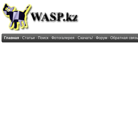
Главная
·
Статьи
·
Поиск
·
Фотогалерея
·
Скачать!
·
Форум
·
Обратная связ