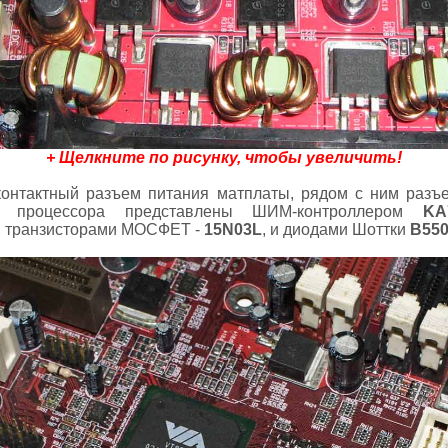
+ Щелкните по рисунку, чтобы увеличить!
онтактный разъем питания матплаты, рядом с ним разъ
я процессора представлены ШИМ-контроллером
KA
, транзисторами МОСФЕТ -
15N03L
, и диодами Шоттки
B55