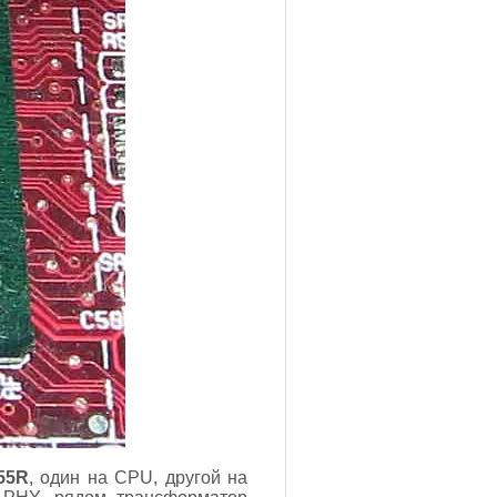
55R
, один на CPU, другой на