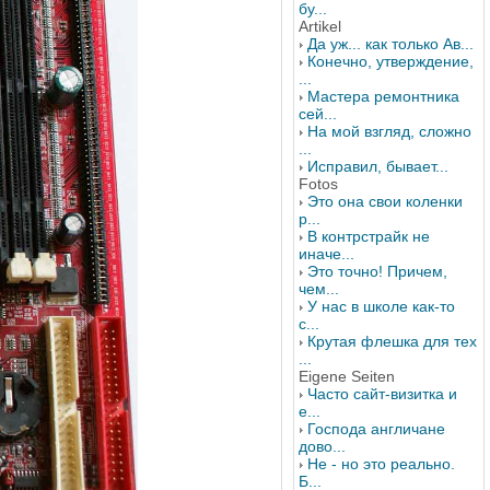
бу...
Artikel
Да уж... как только Ав...
Конечно, утверждение,
...
Мастера ремонтника
сей...
На мой взгляд, сложно
...
Исправил, бывает...
Fotos
Это она свои коленки
р...
В контрстрайк не
иначе...
Это точно! Причем,
чем...
У нас в школе как-то
с...
Крутая флешка для тех
...
Eigene Seiten
Часто сайт-визитка и
е...
Господа англичане
дово...
Не - но это реально.
Б...