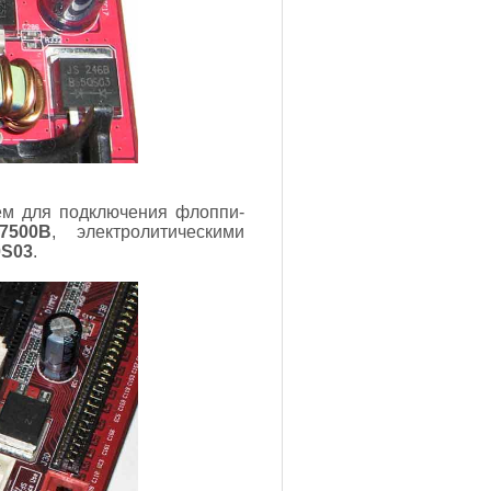
ем для подключения флоппи-
7500B
, электролитическими
0S03
.