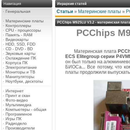
Навигация
Иерархия статей
·
Генеральная
Статьи
»
Материнские платы
»
P
·
Материнские платы
PCChips M925LU V3.2 - материнская плат
·
Контроллеры
PCChips M9
·
CPU - процессоры
·
Память - RAM
·
Видеокарты
·
HDD, SSD, FDD
·
CD - DVD - BD
Материнская плата
PCCh
·
Звуковые карты
ECS Elitegroup серии P4V
·
Охлаждение ПК
он был только на алюминиев
·
Корпуса ПК
БИОСа... Все потому, что ко
·
Электропитание
·
Мониторы и ТВ
платы продолжили выпускать 
·
Манипуляторы
·
Ноутбуки, десктопы
·
Интернет
·
Принт и скан
·
Фото-видео
·
Мультимедиа
·
Компьютеры - общая
·
Программное
·
Игры ПК
·
Радиодело
·
Производители