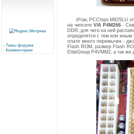
Итак, PCChips M925LU эт
на чипсете
VIA P4M266
- Сев
DDR, для чего на ней распая
определятся с тем или иным 
плате много перемычек - дж
-
Темы форума
Flash ROM, размер Flash RO
-
Комментарии
EliteGroup P4VMM2, а так же