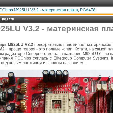
CChips M925LU V3.2 - материнская плата, PGA478
а, PGA478
25LU V3.2 - материнская пл
ips M925LU V3.2
подозрительно напоминает материнские 
MM2
... проще говоря - это полные копии. Кстати, на самой п
ом радиаторе Северного моста, а название M925LU было на
мпания PCChips слилась с Elitegroup Computer Systems, 
под новым логотипом и с новым названием...