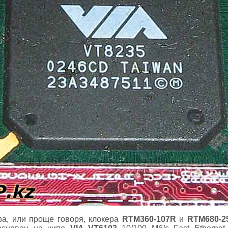
ра, или проще говоря, клокера
RTM360-107R
и
RTM680-2