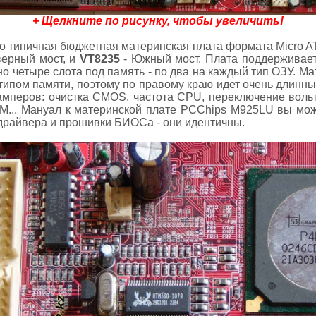
+ Щелкните по рисунку, чтобы увеличить!
о типичная бюджетная материнская плата формата Micro AT
ерный мост, и
VT8235
- Южный мост. Плата поддерживае
но четыре слота под память - по два на каждый тип ОЗУ. Ма
типом памяти, поэтому по правому краю идет очень длинн
амперов: очистка CMOS, частота CPU, переключение вольт
M... Мануал к материнской плате PCChips M925LU вы мож
 драйвера и прошивки БИОСа - они идентичны.