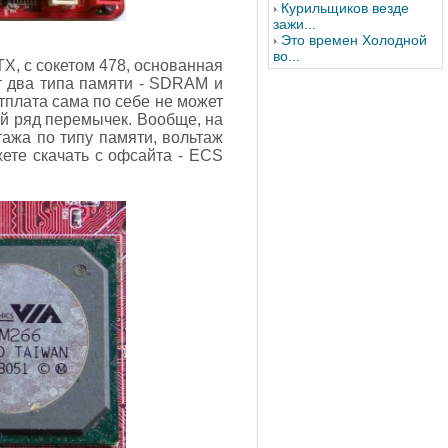
Курильщиков везде
зажи...
Это времен Холодной
во...
X, с сокетом 478, основанная
т два типа памяти - SDRAM и
тплата сама по себе не может
ый ряд перемычек. Вообще, на
ажа по типу памяти, вольтаж
ете скачать с офсайта - ECS