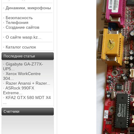
·
Динамики, микрофоны
·
Безопасность
·
Телефония
·
Создание сайтов
·
О сайте wasp.kz...
·
Каталог ссылок
Последние статьи
·
Gigabyte GA-Z77X-
UP5...
·
Xerox WorkCentre
304...
·
Razer Anansi + Razer...
·
ASRock 990FX
Extreme...
·
KFA2 GTX 580 MDT X4
...
Счетчики