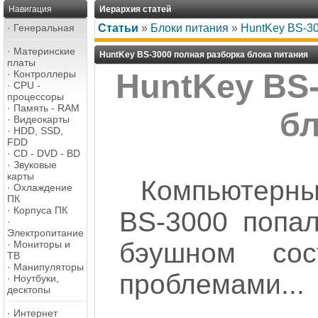
Навигация
Иерархия статей
·
Генеральная
Статьи
»
Блоки питания
»
HuntKey BS-30
·
Материнские
HuntKey BS-3000 полная разборка блока питания
платы
·
Контроллеры
HuntKey BS-
·
CPU -
процессоры
·
Память - RAM
бл
·
Видеокарты
·
HDD, SSD,
FDD
·
CD - DVD - BD
·
Звуковые
карты
Компьютерн
·
Охлаждение
ПК
·
Корпуса ПК
BS-3000 попал
·
Электропитание
бэушном со
·
Мониторы и
ТВ
·
Манипуляторы
проблемами...
·
Ноутбуки,
десктопы
·
Интернет