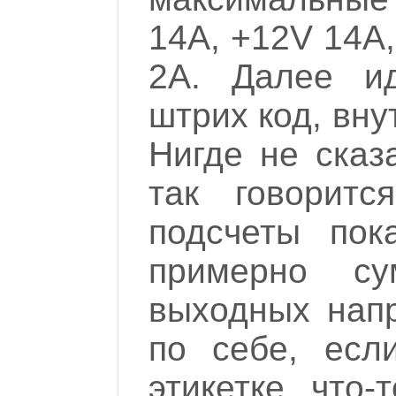
14A, +12V 14A,
2A. Далее ид
штрих код, вну
Нигде не сказ
так говоритс
подсчеты пок
примерно су
выходных нап
по себе, есл
этикетке, что-