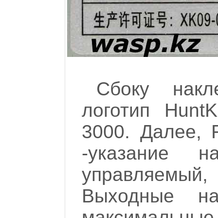
Сбоку накл
логотип Hunt
3000. Далее,
-указание 
управляемы
Выходные н
максимальные