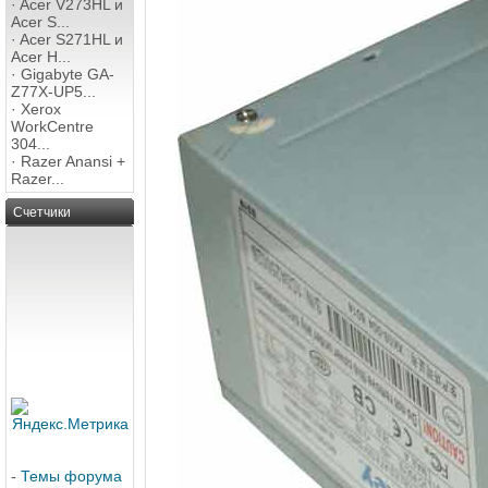
·
Acer V273HL и
Acer S...
·
Acer S271HL и
Acer H...
·
Gigabyte GA-
Z77X-UP5...
·
Xerox
WorkCentre
304...
·
Razer Anansi +
Razer...
Счетчики
-
Темы форума