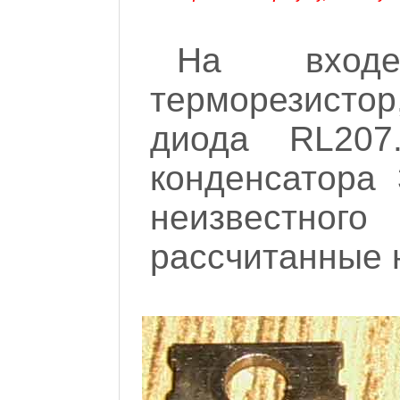
На входе
терморезисто
диода RL207.
конденсатора 
неизвестног
рассчитанные 