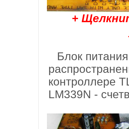
+ Щелкни
Блок питания
распростране
контроллере T
LM339N - счет