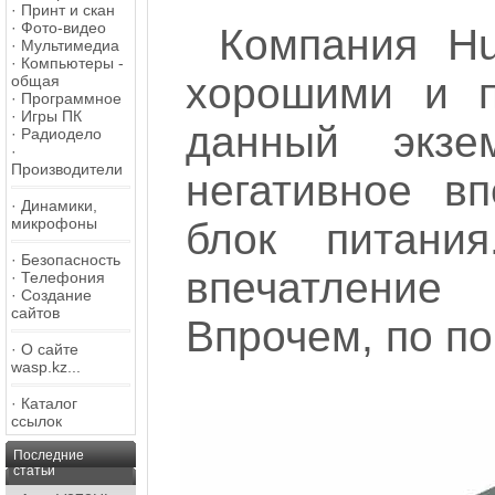
·
Принт и скан
·
Фото-видео
Компания Hu
·
Мультимедиа
·
Компьютеры -
хорошими и п
общая
·
Программное
·
Игры ПК
данный экзе
·
Радиодело
·
Производители
негативное вп
·
Динамики,
микрофоны
блок питания
·
Безопасность
впечатлени
·
Телефония
·
Создание
сайтов
Впрочем, по по
·
О сайте
wasp.kz...
·
Каталог
ссылок
Последние
статьи