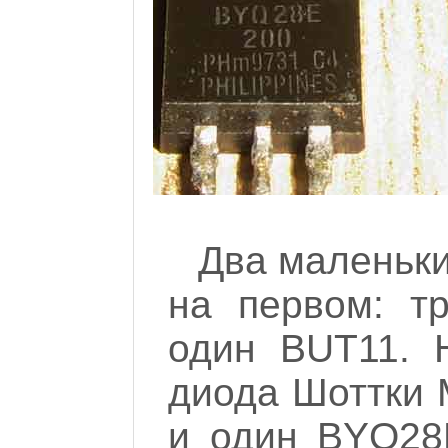
Два маленьк
на первом: т
один BUT11. 
диода Шоттки
и один BYQ28