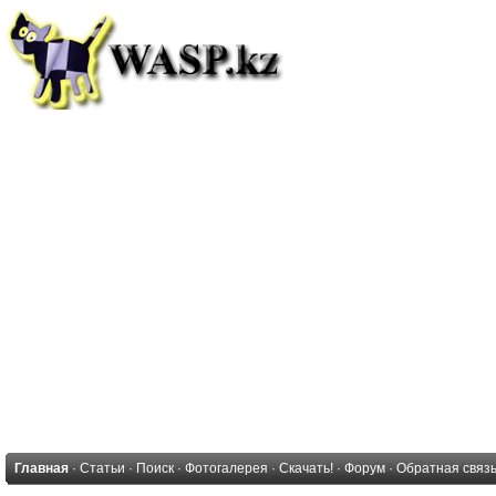
Главная
·
Статьи
·
Поиск
·
Фотогалерея
·
Скачать!
·
Форум
·
Обратная связ