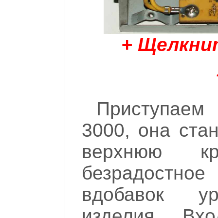
+ Щелкни
Приступаем
3000, она ста
верхнюю к
безрадостное
вдобавок ур
изделия... В