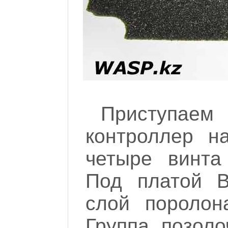
Приступаем 
контроллер н
четыре винта
Под платой В
слой поролон
Группа позоло