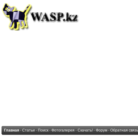
Главная
·
Статьи
·
Поиск
·
Фотогалерея
·
Скачать!
·
Форум
·
Обратная связ