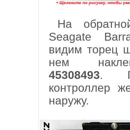
+ Щелкните по рисунку, чтобы ув
На обратно
Seagate Barr
видим торец ш
нем нак
45308493
. П
контроллер же
наружу.