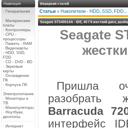
Навигация
Иерархия статей
·
Генеральная
Статьи
»
Накопители - HDD, SSD, FDD...
·
Материнские
Seagate ST340014A - IDE, 40 Гб жесткий диск, разбо
платы
·
Контроллеры
Seagate ST
·
CPU -
процессоры
·
Память - RAM
жестки
·
Видеокарты
·
HDD, SSD,
FDD
·
CD - DVD - BD
·
Звуковые
карты
·
Охлаждение
ПК
Пришла оч
·
Корпуса ПК
·
Электропитание
разобрать
·
Мониторы и
ТВ
Barracuda 72
·
Манипуляторы
·
Ноутбуки,
десктопы
интерфейс ID
·
Интернет