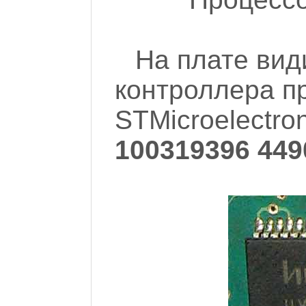
На плате ви
контроллера п
STMicroelectro
100319396 449