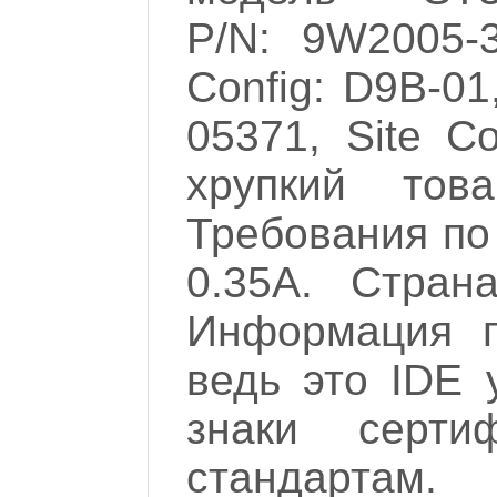
P/N: 9W2005-
Config: D9B-01
05371, Site C
хрупкий тов
Требования по
0.35A. Стран
Информация п
ведь это IDE 
знаки серти
стандартам.