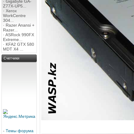
·
Gigabyte GA-
Z77X-UP5...
·
Xerox
WorkCentre
304...
·
Razer Anansi +
Razer...
·
ASRock 990FX
Extreme...
·
KFA2 GTX 580
MDT X4 ...
Счетчики
-
Темы форума