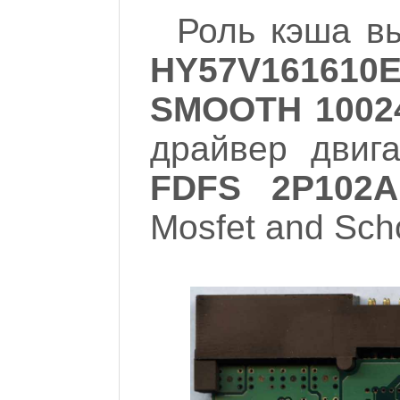
Роль кэша в
HY57V161610E
SMOOTH 1002
драйвер двиг
FDFS 2P102A
Mosfet and Scho