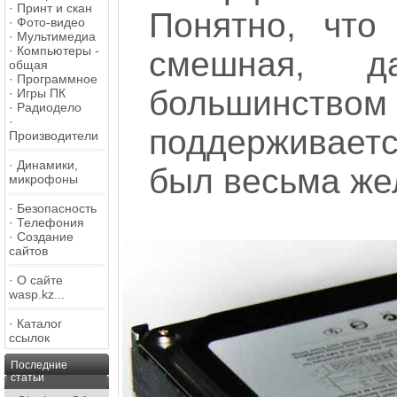
·
Принт и скан
Понятно, что
·
Фото-видео
·
Мультимедиа
·
Компьютеры -
смешная, 
общая
·
Программное
большинством
·
Игры ПК
·
Радиодело
·
поддерживает
Производители
·
Динамики,
был весьма же
микрофоны
·
Безопасность
·
Телефония
·
Создание
сайтов
·
О сайте
wasp.kz...
·
Каталог
ссылок
Последние
статьи