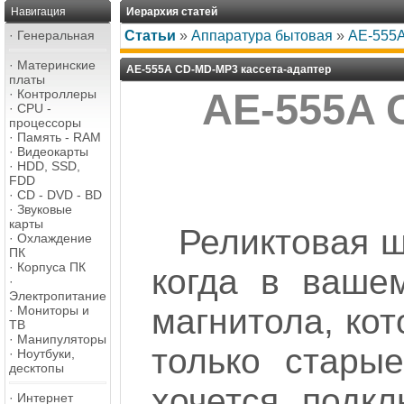
Навигация
Иерархия статей
·
Генеральная
Статьи
»
Аппаратура бытовая
»
AE-555A
·
Материнские
AE-555A CD-MD-MP3 кассета-адаптер
платы
·
Контроллеры
AE-555A 
·
CPU -
процессоры
·
Память - RAM
·
Видеокарты
·
HDD, SSD,
FDD
·
CD - DVD - BD
·
Звуковые
карты
Реликтовая ш
·
Охлаждение
ПК
·
Корпуса ПК
когда в ваше
·
Электропитание
магнитола, ко
·
Мониторы и
ТВ
·
Манипуляторы
только старые
·
Ноутбуки,
десктопы
хочется подк
·
Интернет