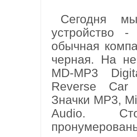
Сегодня м
устройство 
обычная компа
черная. На н
MD-MP3 Digit
Reverse Car 
Значки МР3, Min
Audio. С
пронумерова