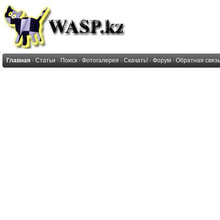
Главная
·
Статьи
·
Поиск
·
Фотогалерея
·
Скачать!
·
Форум
·
Обратная связ