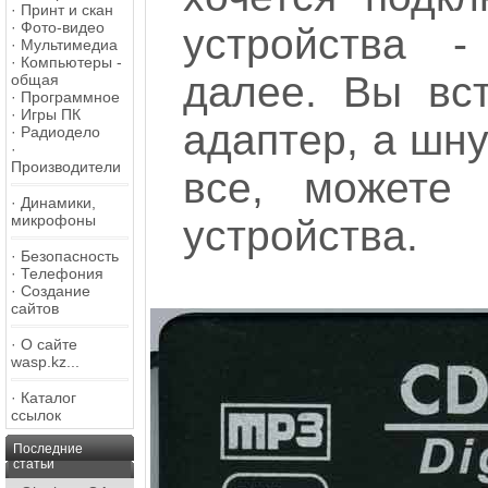
·
Принт и скан
·
Фото-видео
устройства 
·
Мультимедиа
·
Компьютеры -
далее. Вы вст
общая
·
Программное
·
Игры ПК
адаптер, а шну
·
Радиодело
·
Производители
все, можете 
·
Динамики,
микрофоны
устройства.
·
Безопасность
·
Телефония
·
Создание
сайтов
·
О сайте
wasp.kz...
·
Каталог
ссылок
Последние
статьи