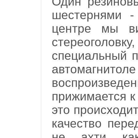
Один резиновы
шестернями -
центре мы в
стереоголо
специальный п
автомагнит
воспроизведе
прижимается к 
это происходит
качество пере
не ахти как