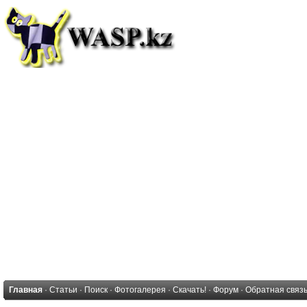
Главная
·
Статьи
·
Поиск
·
Фотогалерея
·
Скачать!
·
Форум
·
Обратная связ