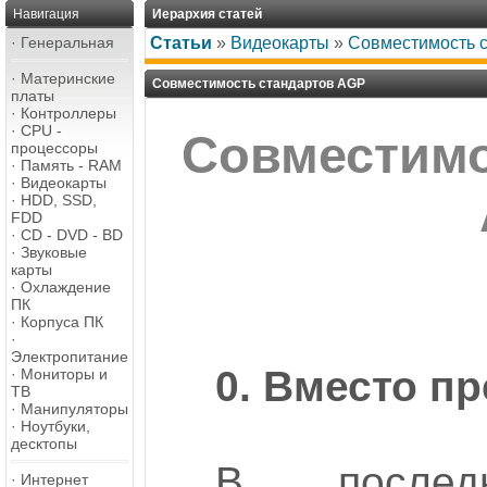
Навигация
Иерархия статей
·
Генеральная
Статьи
»
Видеокарты
»
Совместимость 
·
Материнские
Совместимость стандартов AGP
платы
·
Контроллеры
·
CPU -
Совместимо
процессоры
·
Память - RAM
·
Видеокарты
·
HDD, SSD,
FDD
·
CD - DVD - BD
·
Звуковые
карты
·
Охлаждение
ПК
·
Корпуса ПК
·
Электропитание
0. Вместо п
·
Мониторы и
ТВ
·
Манипуляторы
·
Ноутбуки,
десктопы
В после
·
Интернет