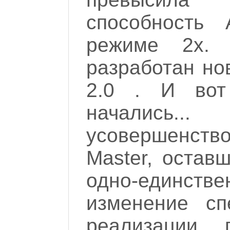
способность
режиме 2x. 
разработан но
2.0 . И вот
начались..
усовершенств
Master, остав
одно-единстве
изменение сп
реализации