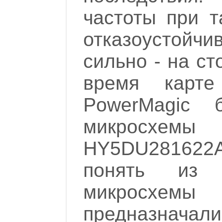
частоты при т
отказоустойч
сильно - на с
время карт
PowerMagic 
микрос
HY5DU281622A
понять из 
микросхе
предназн