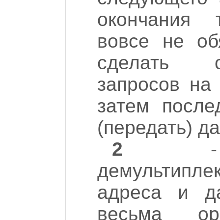
окончания 
вовсе не об
сделать с
запросов на 
затем после
(передать) д
2
- Ч
демультипл
адреса и д
весьма о