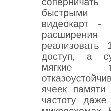
соперничат
быстрыми 
видеокарт - 
расширен
реализовать 
доступ, а с
мягкие т
отказоустойч
ячеек памяти
частоту даже
микросхемах. 