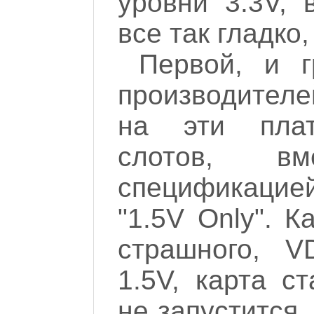
уровни 3.3V, 
все так гладко,
Первой, и 
производител
на эти плат
слотов, вм
спецификацие
"1.5V Only". К
страшного, V
1.5V, карта с
не запустится,