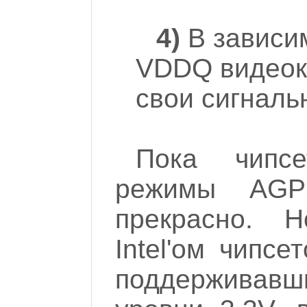
4)
В зависим
VDDQ видеок
свои сигналь
Пока чипсе
режимы AGP
прекрасно. 
Intel'ом чипсе
поддержива