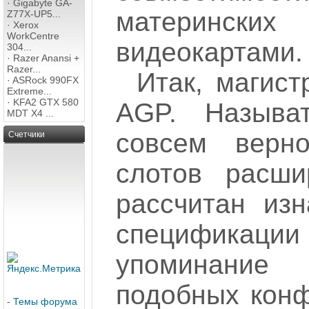
·
Gigabyte GA-
матерински
Z77X-UP5...
·
Xerox
WorkCentre
видеокартами.
304...
·
Razer Anansi +
Razer...
Итак, магис
·
ASRock 990FX
Extreme...
·
KFA2 GTX 580
AGP. Называ
MDT X4 ...
совсем верн
Счетчики
слотов расш
рассчитан изн
спецификац
упоминание
подобных конф
-
Темы форума