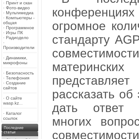
·
Принт и скан
·
Фото-видео
конференц
·
Мультимедиа
·
Компьютеры -
огромное коли
общая
·
Программное
·
Игры ПК
стандарту AGP,
·
Радиодело
·
Производители
совместимо
·
Динамики,
материнских 
микрофоны
·
Безопасность
представляе
·
Телефония
·
Создание
сайтов
рассказать об
·
О сайте
wasp.kz...
дать ответ 
·
Каталог
многих вопро
ссылок
Последние
совмести
статьи