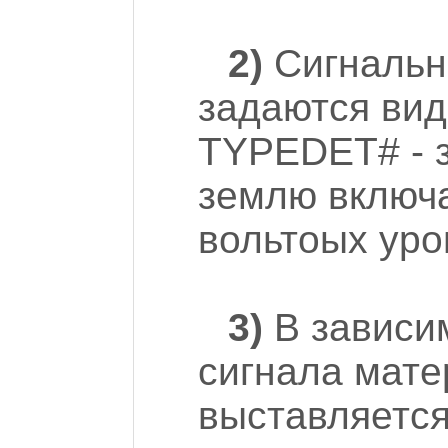
2)
Сигнальн
задаются вид
TYPEDET# - 
землю включа
вольтоых уро
3)
В зависим
сигнала мате
выставляетс