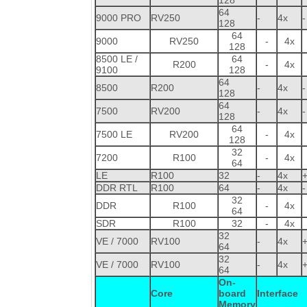
64
9000 PRO
RV250
-
4x
-
128
64
9000
RV250
-
4x
128
8500 LE /
64
R200
-
4x
9100
128
64
8500
R200
-
4x
-
128
64
7500
RV200
-
4x
-
128
64
7500 LE
RV200
-
4x
128
32
7200
R100
-
4x
64
LE
R100
32
-
4x
DDR RTL
R100
64
-
4x
-
32
DDR
R100
-
4x
64
SDR
R100
32
-
4x
32
VE / 7000
RV100
-
4x
64
32
VE / 7000
RV100
-
4x
64
On-
Core
board
Interface
Memory