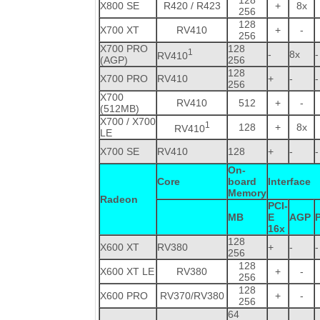
X800 SE
R420 / R423
+
8x
256
128
X700 XT
RV410
+
-
256
X700 PRO
128
1
-
8x
-
RV410
(AGP)
256
128
X700 PRO
RV410
+
-
-
256
X700
RV410
512
+
-
(512MB)
X700 / X700
1
128
+
8x
RV410
LE
X700 SE
RV410
128
+
-
-
On-
Core
board
Interface
Memory
Radeon
PCI-
MB
E
AGP
16x
128
X600 XT
RV380
+
-
-
256
128
X600 XT LE
RV380
+
-
256
128
X600 PRO
RV370/RV380
+
-
256
64