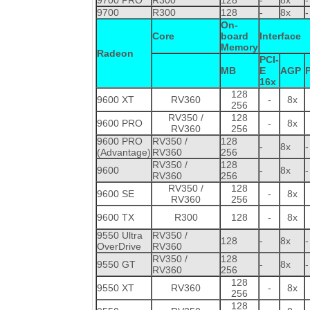
9700
R300
128
-
8x
-
On-
Core
board
Interface
Memory
Radeon
PCI-
MB
E
AGP
16x
128
9600 XT
RV360
-
8x
256
RV350 /
128
9600 PRO
-
8x
RV360
256
9600 PRO
RV350 /
128
-
8x
-
(Advantage)
RV360
256
RV350 /
128
9600
-
8x
-
RV360
256
RV350 /
128
9600 SE
-
8x
RV360
256
9600 TX
R300
128
-
8x
9550 Ultra
RV350 /
128
-
8x
-
OverDrive
RV360
RV350 /
128
9550 GT
-
8x
-
RV360
256
128
9550 XT
RV360
-
8x
256
128