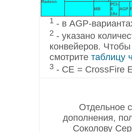
Radeon
PCI-
MB
E
AGP
16x
1
- в AGP-варианта
2
- указано количе
конвейеров. Чтобы 
смотрите
таблицу 
3
- CE = CrossFire E
Отдельное с
дополнения, по
Соколову Серг