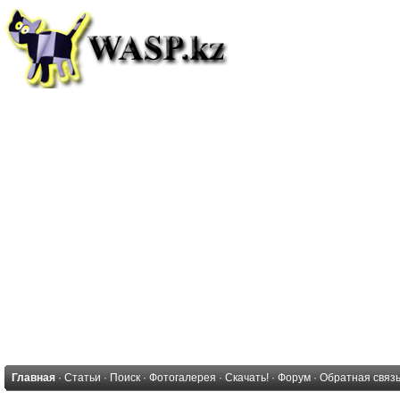
Главная
·
Статьи
·
Поиск
·
Фотогалерея
·
Скачать!
·
Форум
·
Обратная связ