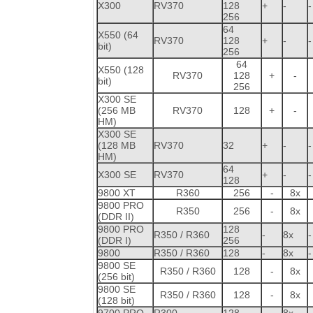
X300
RV370
128
+
-
-
256
64
X550 (64
RV370
128
+
-
-
bit)
256
64
X550 (128
RV370
128
+
-
bit)
256
X300 SE
(256 MB
RV370
128
+
-
HM)
X300 SE
(128 MB
RV370
32
+
-
-
HM)
64
X300 SE
RV370
+
-
-
128
9800 XT
R360
256
-
8x
9800 PRO
R350
256
-
8x
(DDR II)
9800 PRO
128
R350 / R360
-
8x
-
(DDR I)
256
9800
R350 / R360
128
-
8x
-
9800 SE
R350 / R360
128
-
8x
(256 bit)
9800 SE
R350 / R360
128
-
8x
(128 bit)
9700 PRO
R300
128
-
8x
-