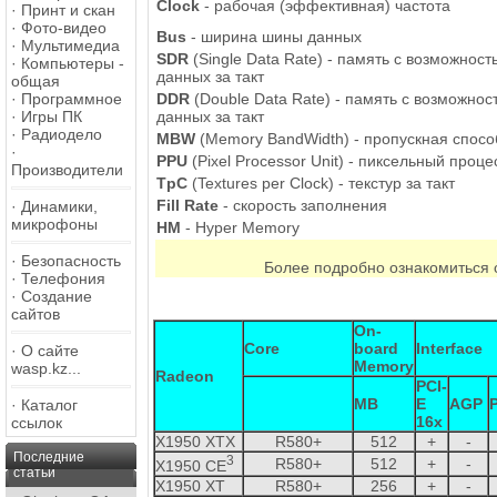
Clock
- рабочая (эффективная) частота
·
Принт и скан
·
Фото-видео
Bus
- ширина шины данных
·
Мультимедиа
SDR
(Single Data Rate) - память с возможнос
·
Компьютеры -
данных за такт
общая
DDR
(Double Data Rate) - память с возможнос
·
Программное
данных за такт
·
Игры ПК
·
Радиодело
MBW
(Memory BandWidth) - пропускная спосо
·
PPU
(Pixel Processor Unit) - пиксельный проце
Производители
TpC
(Textures per Clock) - текстур за такт
Fill Rate
- скорость заполнения
·
Динамики,
микрофоны
HM
- Hyper Memory
·
Безопасность
Более подробно ознакомиться 
·
Телефония
·
Создание
сайтов
On-
Core
board
Interface
·
О сайте
Memory
wasp.kz...
Radeon
PCI-
MB
E
AGP
·
Каталог
16x
ссылок
X1950 XTX
R580+
512
+
-
Последние
3
R580+
512
+
-
X1950 CE
статьи
X1950 XT
R580+
256
+
-