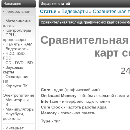
Навигация
Иерархия статей
·
Генеральная
Статьи
»
Видеокарты
»
Сравнительная т
·
Материнские
Сравнительная таблица графических карт серии R
платы
·
Контроллеры
·
CPU -
Сравнительная
процессоры
·
Память - RAM
·
Видеокарты
карт 
·
HDD, SSD,
FDD
·
CD - DVD - BD
·
Звуковые
24
карты
·
Охлаждение
ПК
·
Корпуса ПК
Core
- ядро (графический чип)
·
Электропитание
On-board Memory
- объём локальной памяти
·
Мониторы и
Interface
- интерфейс подключения
ТВ
Core Clock
- частота работы ядра
·
Манипуляторы
Memory
- локальная память
·
Ноутбуки,
десктопы
Type
- тип
·
Интернет