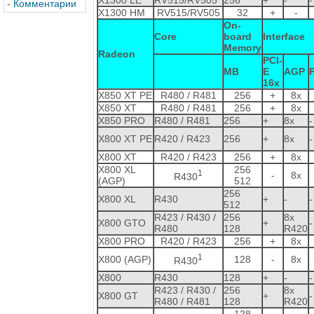
-
Комментарии
X1300 HM
RV515/RV505
32
+
-
On-
Core
board
Interface
Memory
Radeon
PCI-
MB
E
AGP
16x
X850 XT PE
R480 / R481
256
+
8x
X850 XT
R480 / R481
256
+
8x
X850 PRO
R480 / R481
256
+
8x
-
X800 XT PE
R420 / R423
256
+
8x
-
X800 XT
R420 / R423
256
+
8x
X800 XL
256
1
-
8x
R430
(AGP)
512
256
X800 XL
R430
+
-
-
512
R423 / R430 /
256
8x
X800 GTO
+
-
R480
128
R420
X800 PRO
R420 / R423
256
+
8x
1
X800 (AGP)
128
-
8x
R430
X800
R430
128
+
-
-
R423 / R430 /
256
8x
X800 GT
+
-
R480 / R481
128
R420
128