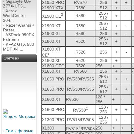
·
Gigabyte GA-
X1950 PRO
RV570
256
+
+
Z77X-UP5...
X1900 XTX
R580
512
+
-
·
Xerox
256 /
3
R580
+
-
WorkCentre
X1900 CE
512
304...
256 /
·
Razer Anansi +
X1900 XT
R580
+
-
512
Razer...
X1900 GT
R580
256
+
-
·
ASRock 990FX
256 /
Extreme...
X1800 XT
R520
+
-
512
·
KFA2 GTX 580
X1800 XT
MDT X4 ...
R520
256
+
-
3
CE
Счетчики
X1800 XL
R520
256
+
-
X1800 GTO
R520
256
+
-
-
X1650 XT
RV560
256
+
-
-
256 /
X1650 PRO
RV530/RV535
+
+
512
256 /
X1650 PRO
RV530/RV535
+
+
512
128 /
X1600 XT
RV530
+
-
-
256
128 /
1
X1600 PRO
+
+
RV530
256
128 /
X1300 PRO
RV515/RV505
+
-
256
1
X1300
256
+
+
-
RV515
/RV505
-
Темы форума
X1300 LE
RV515/RV505
256
+
-
-