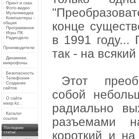
·
Принт и скан
·
Фото-видео
"Преобразоват
·
Мультимедиа
·
Компьютеры -
конце существ
общая
·
Программное
·
Игры ПК
в 1991 году...
·
Радиодело
·
Производители
так - на всякий
·
Динамики,
микрофоны
·
Безопасность
Этот преоб
·
Телефония
·
Создание
сайтов
собой небольш
·
О сайте
wasp.kz...
радиально вы
·
Каталог
разъемами н
ссылок
Последние
короткий и н
статьи