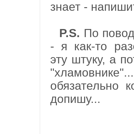
знает - напишит
P.S.
По повод
- я как-то ра
эту штуку, а п
"хламовнике".
обязательно к
допишу...