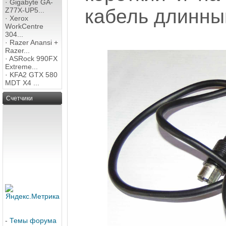
·
Gigabyte GA-
кабель длинны
Z77X-UP5...
·
Xerox
WorkCentre
304...
·
Razer Anansi +
Razer...
·
ASRock 990FX
Extreme...
·
KFA2 GTX 580
MDT X4 ...
Счетчики
-
Темы форума