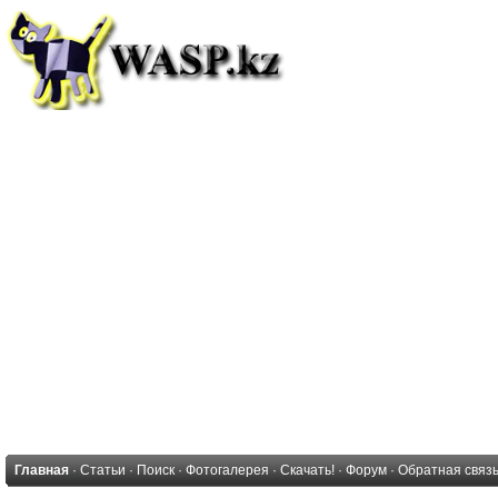
Главная
·
Статьи
·
Поиск
·
Фотогалерея
·
Скачать!
·
Форум
·
Обратная связ