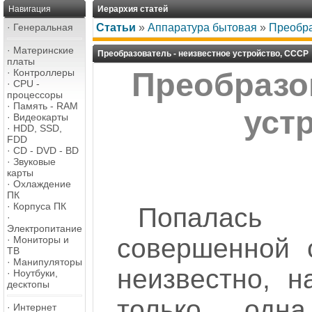
Навигация
Иерархия статей
·
Генеральная
Статьи
»
Аппаратура бытовая
»
Преобра
·
Материнские
Преобразователь - неизвестное устройство, СССР
платы
·
Контроллеры
Преобразов
·
CPU -
процессоры
·
Память - RAM
уст
·
Видеокарты
·
HDD, SSD,
FDD
·
CD - DVD - BD
·
Звуковые
карты
·
Охлаждение
ПК
·
Корпуса ПК
Попалась
·
Электропитание
совершенной с
·
Мониторы и
ТВ
·
Манипуляторы
неизвестно, н
·
Ноутбуки,
десктопы
только од
·
Интернет