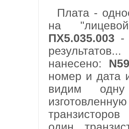
Плата - одно
на "лицево
ПХ5.035.003
- 
результатов..
нанесено:
N59
номер и дата 
видим одн
изготовленну
транзисторов
один транзис