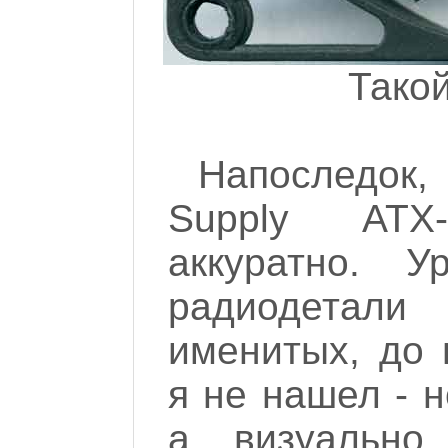
Такой
Напоследок,
Supply ATX
аккуратно. У
радиодетал
именитых, до 
я не нашел - н
а визуально