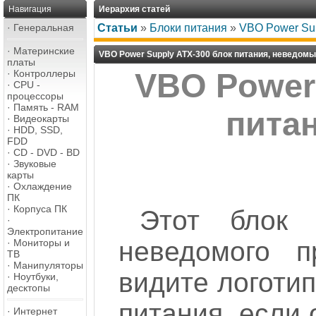
Навигация
Иерархия статей
·
Генеральная
Статьи
»
Блоки питания
»
VBO Power Sup
·
Материнские
VBO Power Supply ATX-300 блок питания, неведом
платы
·
Контроллеры
VBO Power 
·
CPU -
процессоры
·
Память - RAM
пита
·
Видеокарты
·
HDD, SSD,
FDD
·
CD - DVD - BD
·
Звуковые
карты
·
Охлаждение
ПК
·
Корпуса ПК
Этот блок 
·
Электропитание
неведомого п
·
Мониторы и
ТВ
·
Манипуляторы
видите логотип
·
Ноутбуки,
десктопы
питания, если 
·
Интернет