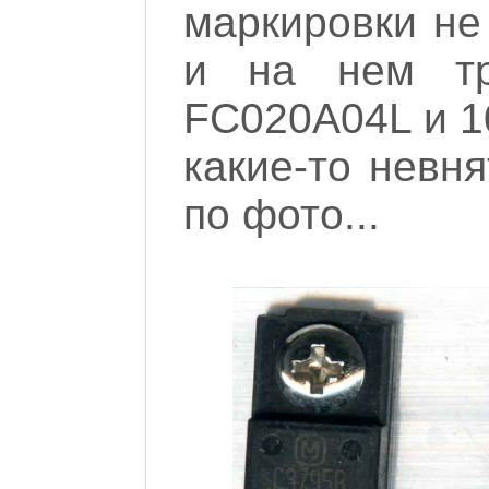
маркировки не
и на нем тр
FC020A04L и 1
какие-то невн
по фото...