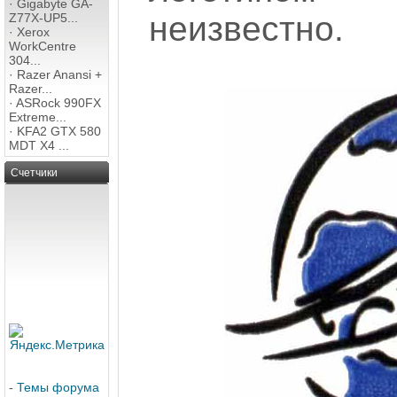
·
Gigabyte GA-
неизвестно.
Z77X-UP5...
·
Xerox
WorkCentre
304...
·
Razer Anansi +
Razer...
·
ASRock 990FX
Extreme...
·
KFA2 GTX 580
MDT X4 ...
Счетчики
-
Темы форума