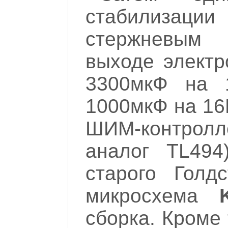
стабилизац
стержневым 
выходе электр
3300мкФ на 
1000мкФ на 16
ШИМ-контрол
аналог TL494
старого Голд
микросхема
сборка. Кроме 