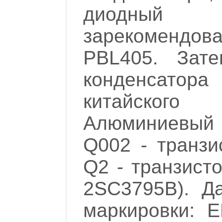
диодный 
зарекомендов
PBL405. Зате
конденсатора
китайского
Алюминиевый р
Q002 - транзи
Q2 - транзист
2SC3795B). Д
маркировки: 