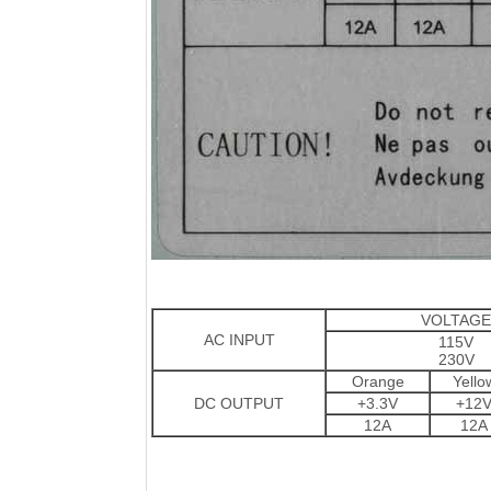
VOLTAGE
AC INPUT
115V
230V
Orange
Yello
DC OUTPUT
+3.3V
+12
12A
12A