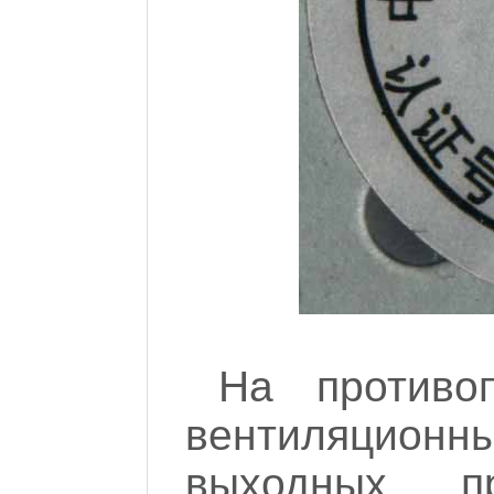
На противо
вентиляцио
выходных п