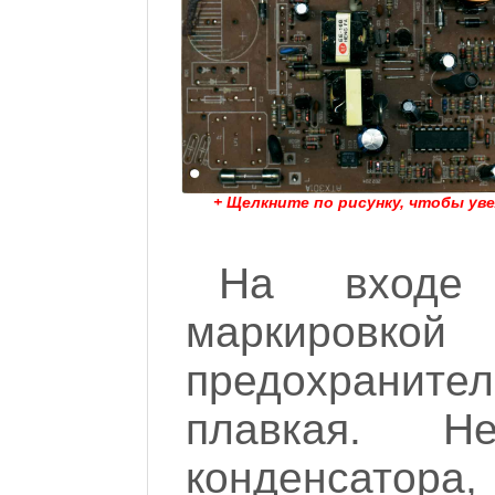
+ Щелкните по рисунку, чтобы ув
На входе
маркировк
предохраните
плавкая. 
конденсатора,