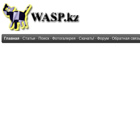
Главная
·
Статьи
·
Поиск
·
Фотогалерея
·
Скачать!
·
Форум
·
Обратная связ