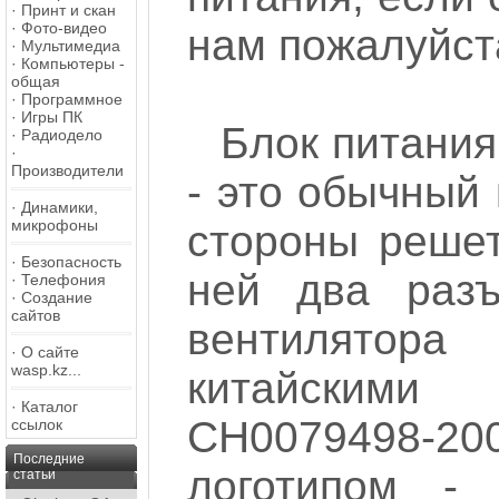
·
Принт и скан
·
Фото-видео
нам пожалуйста
·
Мультимедиа
·
Компьютеры -
общая
·
Программное
·
Игры ПК
Блок питания
·
Радиодело
·
Производители
- это обычный
·
Динамики,
микрофоны
стороны решет
·
Безопасность
ней два разъ
·
Телефония
·
Создание
сайтов
вентилятор
·
О сайте
wasp.kz...
китайскими
·
Каталог
CH0079498-
ссылок
Последние
логотипом -
статьи