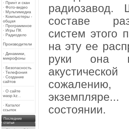
·
Принт и скан
радиозавод. 
·
Фото-видео
·
Мультимедиа
·
Компьютеры -
составе раз
общая
·
Программное
систем этого 
·
Игры ПК
·
Радиодело
·
на эту ее расп
Производители
·
Динамики,
руки она п
микрофоны
·
Безопасность
акустическо
·
Телефония
·
Создание
сожалению
сайтов
·
О сайте
экземпляре
wasp.kz...
·
Каталог
состоянии.
ссылок
Последние
статьи