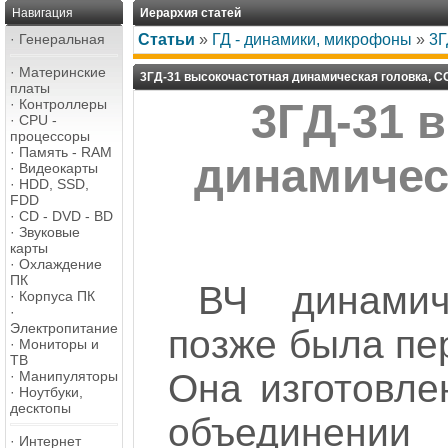
Навигация
Иерархия статей
·
Генеральная
Статьи
»
ГД - динамики, микрофоны
»
3Г
·
Материнские
3ГД-31 высокочастотная динамическая головка, 
платы
·
Контроллеры
3ГД-31 
·
CPU -
процессоры
·
Память - RAM
динамичес
·
Видеокарты
·
HDD, SSD,
FDD
·
CD - DVD - BD
·
Звуковые
карты
·
Охлаждение
ПК
ВЧ динами
·
Корпуса ПК
·
Электропитание
позже была пе
·
Мониторы и
ТВ
Она изготовле
·
Манипуляторы
·
Ноутбуки,
десктопы
объединени
·
Интернет