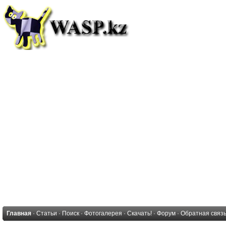
Главная
·
Статьи
·
Поиск
·
Фотогалерея
·
Скачать!
·
Форум
·
Обратная связ