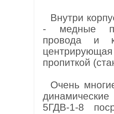
Внутри корпу
- медные п
провода и к
центрирующ
пропиткой (ста
Очень многи
динамически
5ГДВ-1-8 пос