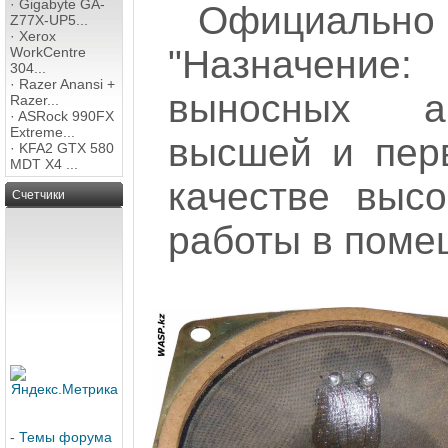
·
Gigabyte GA-
Официально
Z77X-UP5...
·
Xerox
"Назначени
WorkCentre
304...
·
Razer Anansi +
выносных ак
Razer...
·
ASRock 990FX
Extreme...
высшей и пер
·
KFA2 GTX 580
MDT X4 ...
качестве высо
Счетчики
работы в поме
-
Темы форума