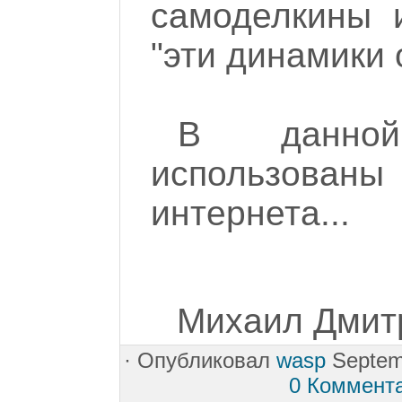
самоделкины 
"эти динамики 
В данной
использован
интернета...
Михаил Дмитр
·
Опубликовал
wasp
Septem
0 Коммент