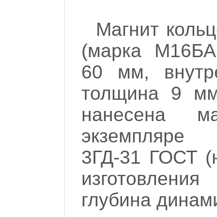
Магнит коль
(марка М16БА
60 мм, внутр
толщина 9 мм
нанесена м
экземпляре н
3ГД-31 ГОСТ (
изготовлени
глубина динами