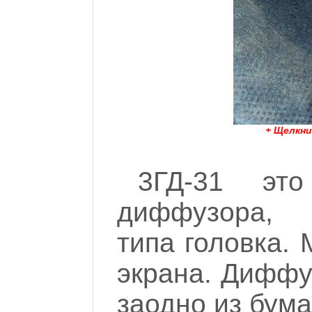
+ Щелкни
3ГД-31 эт
диффузора, 
типа головка. 
экрана. Диффу
заодно из бума