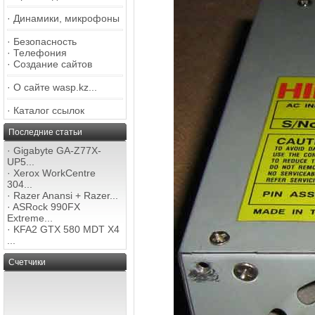
·
Динамики, микрофоны
·
Безопасность
·
Телефония
·
Создание сайтов
·
О сайте wasp.kz...
·
Каталог ссылок
Последние статьи
·
Gigabyte GA-Z77X-
UP5...
·
Xerox WorkCentre
304...
·
Razer Anansi + Razer...
·
ASRock 990FX
Extreme...
·
KFA2 GTX 580 MDT X4
...
Счетчики