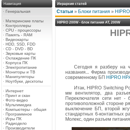
Навигация
Иерархия статей
·
Генеральная
Статьи
»
Блоки питания
»
HIPRO 
·
Материнские платы
HIPRO 200W - блок питания AT, 200W
·
Контроллеры
HIPR
·
CPU - процессоры
·
Память - RAM
·
Видеокарты
·
HDD, SSD, FDD
·
CD - DVD - BD
·
Звуковые карты
·
Охлаждение ПК
·
Корпуса ПК
Сегодня я разберу на 
·
Электропитание
·
Мониторы и ТВ
названия... Фирма производ
·
Манипуляторы
современному БП
HIPRO HP
·
Ноутбуки, десктопы
Итак, HIPRO Switching P
·
Интернет
мм вентилятор, два разъе
·
Принт и скан
Переключателя сети нет - 
·
Фото-видео
противоположной стороне ря
·
Мультимедиа
выключение БП, второй жгу
·
Компьютеры - общая
стандартных 6-контактных р
·
Программное
·
Игры ПК
Молекс, один разъем питания 
·
Радиодело
·
Производители