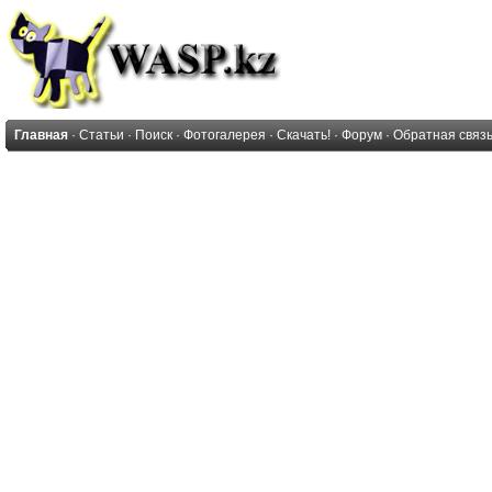
Главная
·
Статьи
·
Поиск
·
Фотогалерея
·
Скачать!
·
Форум
·
Обратная связ