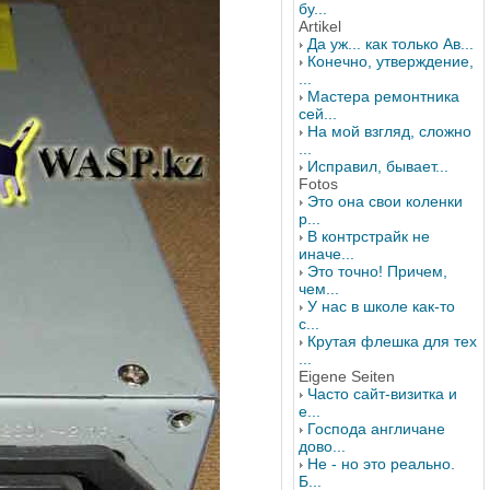
бу...
Artikel
Да уж... как только Ав...
Конечно, утверждение,
...
Мастера ремонтника
сей...
На мой взгляд, сложно
...
Исправил, бывает...
Fotos
Это она свои коленки
р...
В контрстрайк не
иначе...
Это точно! Причем,
чем...
У нас в школе как-то
с...
Крутая флешка для тех
...
Eigene Seiten
Часто сайт-визитка и
е...
Господа англичане
дово...
Не - но это реально.
Б...