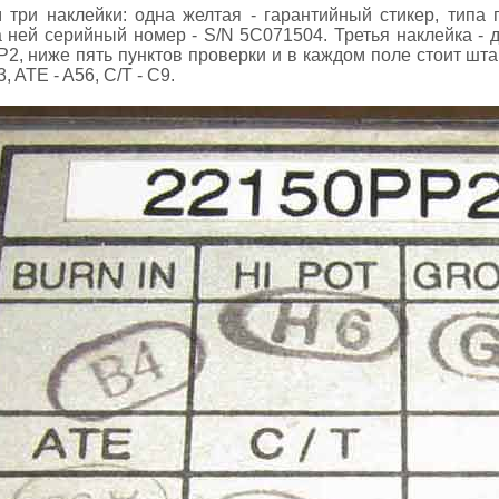
три наклейки: одна желтая - гарантийный стикер, типа 
 ней серийный номер - S/N 5C071504. Третья наклейка - д
2, ниже пять пунктов проверки и в каждом поле стоит шт
 ATE - A56, C/T - C9.