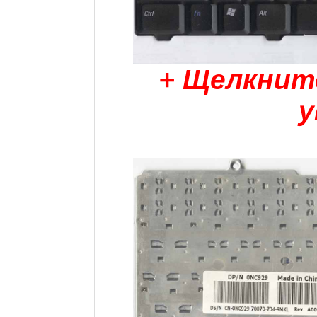
+ Щелкнит
у