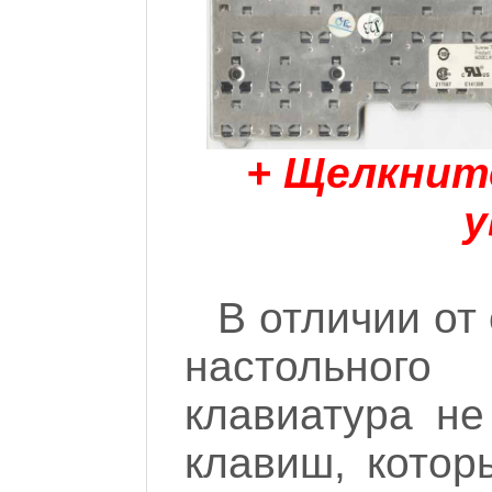
+ Щелкнит
у
В отличии от
настольног
клавиатура н
клавиш, кото