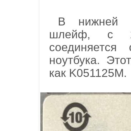
В нижней ч
шлейф, с 
соединяется 
ноутбука. Эт
как K051125M.