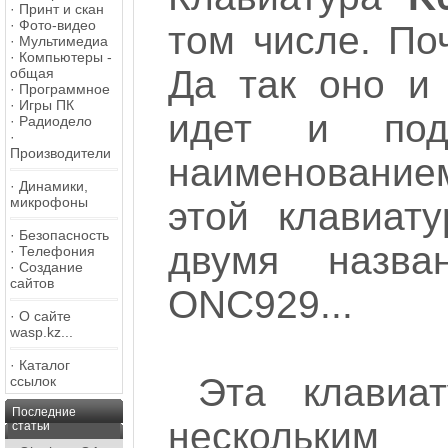
·
Принт и скан
·
Фото-видео
том числе. По
·
Мультимедиа
·
Компьютеры -
Да так оно и 
общая
·
Программное
·
Игры ПК
идет и по
·
Радиодело
·
Производители
наименование
·
Динамики,
микрофоны
этой клавиат
·
Безопасность
двумя назв
·
Телефония
·
Создание
сайтов
ONC929...
·
О сайте
wasp.kz...
·
Каталог
Эта клавиа
ссылок
Последние
нескольким
статьи