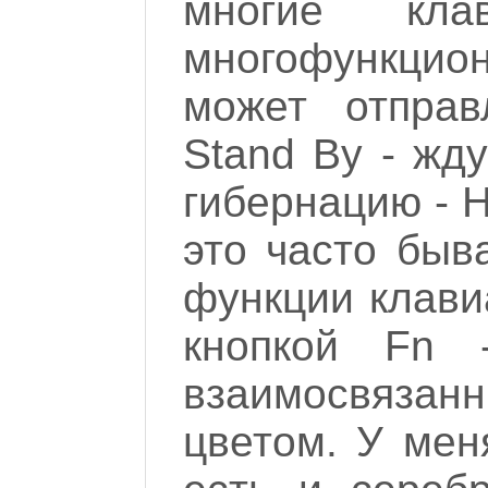
многие кл
многофункцио
может отправ
Stand By - жд
гибернацию - H
это часто быв
функции клави
кнопкой Fn
взаимосвяза
цветом. У мен