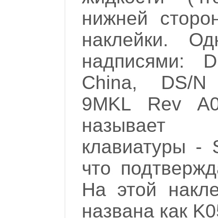
нижней сторо
наклейки. О
надписями: 
China, DS/N 
9MKL Rev A00
называет п
клавиатуры - S
что подтвержд
На этой накл
названа как K0