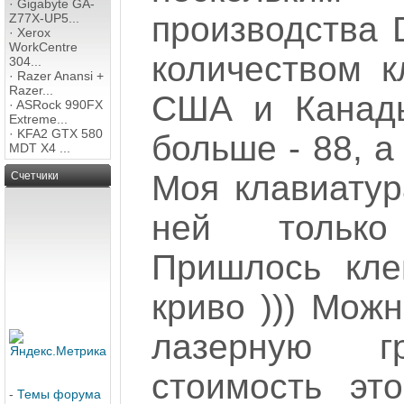
·
Gigabyte GA-
производства D
Z77X-UP5...
·
Xerox
WorkCentre
количеством 
304...
·
Razer Anansi +
Razer...
США и Канады
·
ASRock 990FX
Extreme...
·
KFA2 GTX 580
больше - 88, а
MDT X4 ...
Моя клавиатур
Счетчики
ней только
Пришлось кле
криво ))) Мож
лазерную г
стоимость эт
-
Темы форума