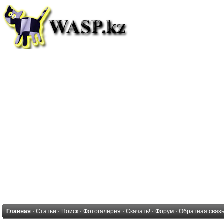
Главная
·
Статьи
·
Поиск
·
Фотогалерея
·
Скачать!
·
Форум
·
Обратная связ