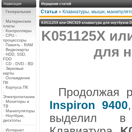
Навигация
Иерархия статей
·
Генеральная
Статьи
»
Клавиатуры, мыши, манипулят
·
Материнские
K051125X или ONC929 клавиатура для ноутбуков De
платы
·
Контроллеры
K051125X ил
·
CPU -
процессоры
·
Память - RAM
для н
·
Видеокарты
·
HDD, SSD,
FDD
·
CD - DVD - BD
·
Звуковые
карты
·
Охлаждение
ПК
·
Корпуса ПК
Продолжая р
·
Электропитание
Inspiron 9400
·
Мониторы и
ТВ
·
Манипуляторы
выделил в 
·
Ноутбуки,
десктопы
Клавиатура
K
·
Интернет