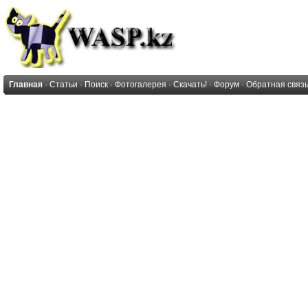
Главная
·
Статьи
·
Поиск
·
Фотогалерея
·
Скачать!
·
Форум
·
Обратная связ