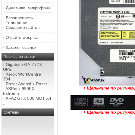
·
Динамики, микрофоны
·
Безопасность
·
Телефония
·
Создание сайтов
·
О сайте wasp.kz...
·
Каталог ссылок
Последние статьи
·
Gigabyte GA-Z77X-
UP5...
·
Xerox WorkCentre
304...
·
Razer Anansi + Razer...
+ Щелкните по рисунку
·
ASRock 990FX
Extreme...
·
KFA2 GTX 580 MDT X4
...
+ Щелкните по рисунку
Счетчики