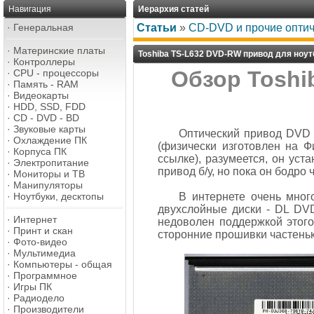
Навигация
Иерархия статей
·
Генеральная
Статьи
»
CD-DVD и прочие оптич
·
Материнские платы
Toshiba TS-L632 DVD-RW привод для ноут
·
Контроллеры
Обзор Toshi
·
CPU - процессоры
·
Память - RAM
·
Видеокарты
·
HDD, SSD, FDD
·
CD - DVD - BD
·
Звуковые карты
Оптический привод DVD W
·
Охлаждение ПК
(физически изготовлен на 
·
Корпуса ПК
ссылке), разумеется, он уст
·
Электропитание
привод б/у, но пока он бодро
·
Мониторы и ТВ
·
Манипуляторы
·
Ноутбуки, десктопы
В интернете очень много
двухслойные диски - DL DVD
·
Интернет
недоволен поддержкой этого
·
Принт и скан
сторонние прошивки частеньк
·
Фото-видео
·
Мультимедиа
·
Компьютеры - общая
·
Программное
·
Игры ПК
·
Радиодело
·
Производители