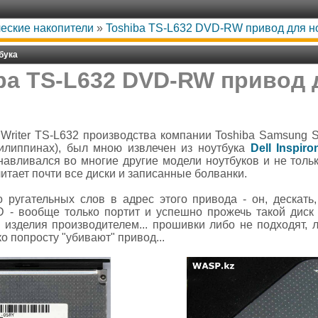
еские накопители
»
Toshiba TS-L632 DVD-RW привод для н
бука
ba TS-L632 DVD-RW привод 
riter TS-L632 производства компании Toshiba Samsung St
Филиппинах), был мною извлечен из ноутбука
Dell Inspir
анавливался во многие другие модели ноутбуков и не толь
 читает почти все диски и записанные болванки.
 ругательных слов в адрес этого привода - он, дескать, 
 - вообще только портит и успешно прожечь такой диск 
 изделия производителем... прошивки либо не подходят, л
о попросту "убивают" привод...