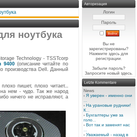
Авторизация
оутбука
Логин
Пароль
для ноутбука
Вы не
зарегистрированы?
Нажмите здесь
для
orage Technology - TSSTcorp
регистрации.
on 9400
(описание читайте по
Забыли пароль?
ко производства Dell. Данный
Запросите новый
здесь
.
Letzte Kommentare
плохо пишет, плохо читает...
News
на нем - чудо. Так же народ
Я уверен - именно они
ибо ничего не исправляют, а
...
На урановые рудники!
К...
Бухгалтеры уже за
голо...
Вот так и заменят нас
...
Уважаемый - назад в