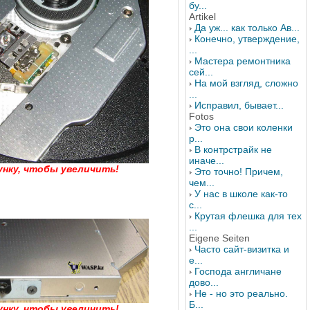
бу...
Artikel
Да уж... как только Ав...
Конечно, утверждение,
...
Мастера ремонтника
сей...
На мой взгляд, сложно
...
Исправил, бывает...
Fotos
Это она свои коленки
р...
В контрстрайк не
иначе...
унку, чтобы увеличить!
Это точно! Причем,
чем...
У нас в школе как-то
с...
Крутая флешка для тех
...
Eigene Seiten
Часто сайт-визитка и
е...
Господа англичане
дово...
Не - но это реально.
Б...
унку, чтобы увеличить!