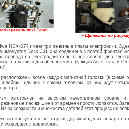
чтобы увеличить! Zoom
+ Щелкните по рисунк
wa NSX-S74 имеет три печатные платы электроники. Одна
ле именуется Deck C.B, она соединена с платой фронтальн
е провода на электродвигатель, в нее впаяны два электр
ки - на датчики для обеспечения функции Автостопа и Рев
те).
 расположены возле каждой магнитной головки (в схеме 
е шлейфы, идущие к самим головкам, от них идут четыр
 центра.
изм изготовлен на высоком качественном уровне и
 резиновые пасики... они от времени просто лопаются. Зат
Из-за сложности и множества деталей этот процесс не всяко
ль используется в некоторых других моделях аппаратов 
и усовершенствованиями.