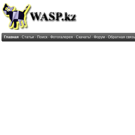
Главная
·
Статьи
·
Поиск
·
Фотогалерея
·
Скачать!
·
Форум
·
Обратная связ