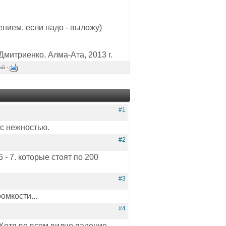
нием, если надо - выложу)
митриенко, Алма-Ата, 2013 г.
ий ·
#1
 с нежностью.
#2
6 - 7. которые стоят по 200
#3
омкости...
#4
 Хотя во всем видно падение