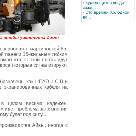
Курильщиков везде
зажи...
Это времен Холодной
во...
у, чтобы увеличить! Zoom
 основная с маркировкой 85-
ой панели 15-жильным гибким
омагнита. С этой платы идут
ерса (которые сигнализируют,
обозначены как HEAD-1 C.B и
е экранированных кабеля на
 в целом весьма надежен.
ем идет проблема загрязнения
му будет под силу...
производства Айвы, иногда с