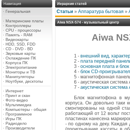
Навигация
Иерархия статей
·
Генеральная
Статьи
»
Аппаратура бытовая
»
·
Материнские платы
Aiwa NSX-S74 - музыкальный центр
·
Контроллеры
·
CPU - процессоры
Aiwa NS
·
Память - RAM
·
Видеокарты
·
HDD, SSD, FDD
·
CD - DVD - BD
·
Звуковые карты
1 -
внешний вид, характер
·
Охлаждение ПК
2 -
плата передней панел
·
Корпуса ПК
3 -
основная плата и блок
·
Электропитание
4 -
блок CD-проигрывате
·
Мониторы и ТВ
·
Манипуляторы
5 - магнитофонная панел
·
Ноутбуки, десктопы
6 - акустическая система
7 -
акустическая система
·
Интернет
·
Принт и скан
Блок магнитофона в му
·
Фото-видео
корпуса. Он довольно таки 
·
Мультимедиа
смонтированы на одной ста
·
Компьютеры - общая
работающий от 12 вольт пост
·
Программное
пластинах нанесена маркиро
·
Игры ПК
·
Радиодело
- по одному на деку. Каждая
·
Производители
(проигрывание кассеты в о