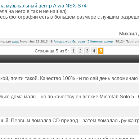
 на музыкальный центр Aiwa NSX-S74
ля на него я так и не нашел)
десь фотографии есть в большем размере с лучшим разреше
Михаил Д
иковал
wasp
November 22 2013 ·
В
Аппаратура бытовая
·
5 Комментариев
· 40124 Прочтен
Страница 5 из 5:
1
2
3
4
5
кой, почти такой. Качество 100% - и по сей день вспоминаю
ько дома мало... но по качеству он всякие Microlab Solo 5 - 
ный. Первым ломался CD привод... затем ломалась ручка гр
явно не японская классика, но еще и не китайское дерьмо.