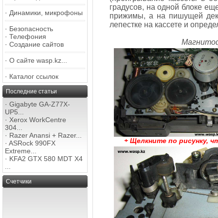
градусов, на одной блоке е
·
Динамики, микрофоны
прижимы, а на пишущей дек
лепестке на кассете и опреде
·
Безопасность
·
Телефония
Магнитоф
·
Создание сайтов
·
О сайте wasp.kz...
·
Каталог ссылок
Последние статьи
·
Gigabyte GA-Z77X-
UP5...
·
Xerox WorkCentre
304...
·
Razer Anansi + Razer...
+ Щелкните по рисунку, 
·
ASRock 990FX
Extreme...
·
KFA2 GTX 580 MDT X4
...
Счетчики