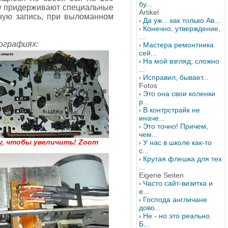
бу...
ту придерживают специальные
Artikel
ную запись, при выломанном
Да уж... как только Ав...
Конечно, утверждение,
...
ографиях:
Мастера ремонтника
сей...
На мой взгляд, сложно
...
Исправил, бывает...
Fotos
Это она свои коленки
р...
В контрстрайк не
иначе...
Это точно! Причем,
чем...
у, чтобы увеличить! Zoom
У нас в школе как-то
с...
Крутая флешка для тех
...
Eigene Seiten
Часто сайт-визитка и
е...
Господа англичане
дово...
Не - но это реально.
Б...