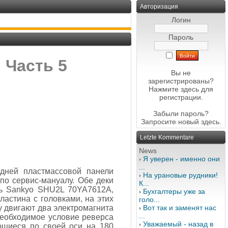
Авторизация
Логин
Пароль
 Часть 5
Вы не
зарегистрированы?
Нажмите здесь
для
регистрации.
Забыли пароль?
Запросите новый
здесь
.
Letzte Kommentare
News
Я уверен - именно они
...
дней пластмассовой панели
На урановые рудники!
по сервис-мануалу. Обе деки
К...
ль Sankyo SHU2L 70YA7612A,
Бухгалтеры уже за
ластина с головками, на этих
голо...
 двигают два электромагнита
Вот так и заменят нас
...
 необходимое условие реверса
Уважаемый - назад в
ющиеся по своей оси на 180