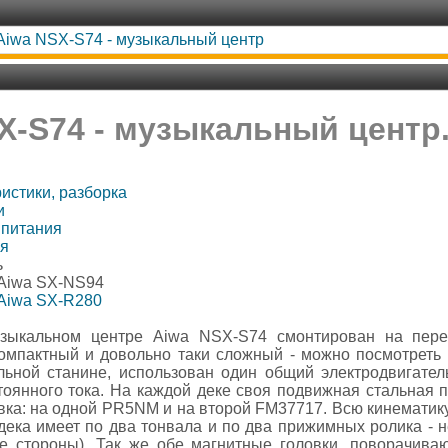
Aiwa NSX-S74 - музыкальный центр
X-S74 - музыкальный центр.
истики, разборка
и
 питания
ля
ь
 Aiwa SX-NS94
 Aiwa SX-R280
зыкальном центре Aiwa NSX-S74 смонтирован на пере
компактный и довольно таки сложный - можно посмотреть 
льной станине, использован один общий электродвигате
оянного тока. На каждой деке своя подвижная стальная п
вка: на одной PR5NM и на второй FM37717. Всю кинематику
 дека имеет по два тонвала и по два прижимных ролика -
бе стороны). Так же обе магнитные головки, поворачива