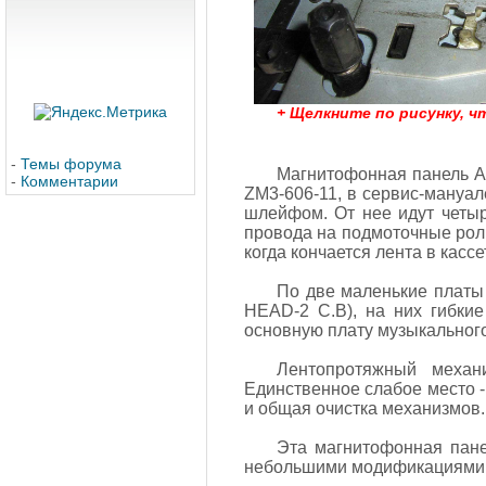
+ Щелкните по рисунку, 
-
Темы форума
Магнитофонная панель Ai
-
Комментарии
ZM3-606-11, в сервис-мануа
шлейфом. От нее идут четыр
провода на подмоточные роли
когда кончается лента в кассе
По две маленькие платы
HEAD-2 C.B), на них гибки
основную плату музыкального
Лентопротяжный механ
Единственное слабое место -
и общая очистка механизмов. 
Эта магнитофонная пане
небольшими модификациями 