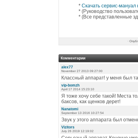
*
Скачать сервис-мануал
* (Руководство пользовате
* (Все представленные з
·
Опубл
Комментарии
alex77
November 27 2013 09:27:00
Классный аппарат! у меня был та
vip-bomzh
April 17 2014 15:23:10
Я тоже хочу себе такой! Места тол
баксов, как щенков дерет!
Nanatomi
September 13 2016 10:27:54
Звук у этого аппарата был отмен
Vizitors
July 26 2019 12:19:02
Серьезный аппарат. Конечно уже 