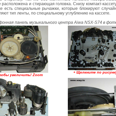
ще расположена и стирающая головка. Снизу компакт-кассе
е есть специальные рычажки, которые блокируют случай
ляют тип ленты, по специальному углублению на кассете.
онная панель музыкального центра Aiwa NSX-S74 в фот
+ Щелкните по рисунк
чтобы увеличить! Zoom