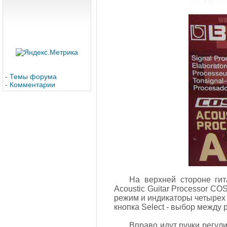
-
Темы форума
-
Комментарии
На верхней стороне ги
Acoustic Guitar Processor C
режим и индикаторы четырех 
кнопка Select - выбор между
Вправо идут ручки регули