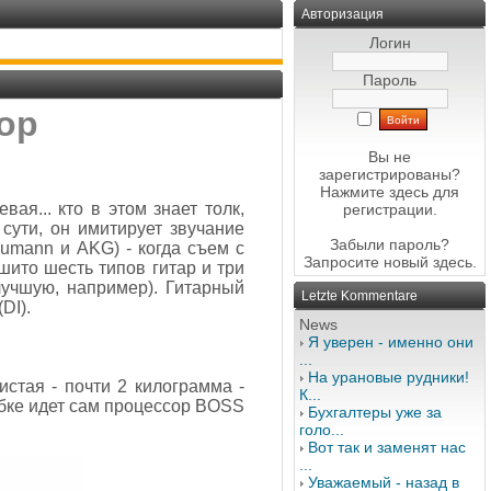
Авторизация
Логин
Пароль
ор
Вы не
зарегистрированы?
Нажмите здесь
для
ая... кто в этом знает толк,
регистрации.
сути, он имитирует звучание
Забыли пароль?
eumann и AKG) - когда съем с
Запросите новый
здесь
.
шито шесть типов гитар и три
лучшую, например). Гитарный
Letzte Kommentare
DI).
News
Я уверен - именно они
...
На урановые рудники!
стая - почти 2 килограмма -
К...
обке идет сам процессор BOSS
Бухгалтеры уже за
голо...
Вот так и заменят нас
...
Уважаемый - назад в