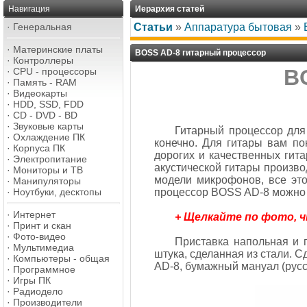
Навигация
Иерархия статей
·
Генеральная
Статьи
»
Аппаратура бытовая
»
·
Материнские платы
BOSS AD-8 гитарный процессор
·
Контроллеры
B
·
CPU - процессоры
·
Память - RAM
·
Видеокарты
·
HDD, SSD, FDD
·
CD - DVD - BD
·
Звуковые карты
Гитарный процессор для 
·
Охлаждение ПК
конечно. Для гитары вам по
·
Корпуса ПК
дорогих и качественных гита
·
Электропитание
акустической гитары произво
·
Мониторы и ТВ
модели микрофонов, все это
·
Манипуляторы
·
Ноутбуки, десктопы
процессор BOSS AD-8 можно та
·
Интернет
+ Щелкайте по фото, 
·
Принт и скан
·
Фото-видео
Приставка напольная и п
·
Мультимедиа
штука, сделанная из стали. 
·
Компьютеры - общая
AD-8, бумажный мануал (русск
·
Программное
·
Игры ПК
·
Радиодело
·
Производители