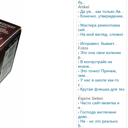
бу...
Artikel
Да уж... как только Ав...
Конечно, утверждение,
...
Мастера ремонтника
сей...
На мой взгляд, сложно
...
Исправил, бывает...
Fotos
Это она свои коленки
р...
В контрстрайк не
иначе...
Это точно! Причем,
чем...
У нас в школе как-то
с...
Крутая флешка для тех
...
Eigene Seiten
Часто сайт-визитка и
е...
Господа англичане
дово...
Не - но это реально.
Б...