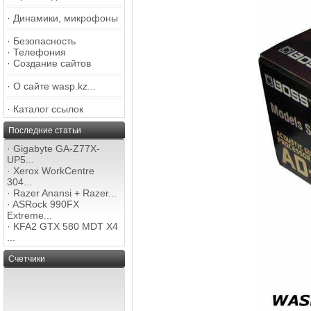
·
Динамики, микрофоны
·
Безопасность
·
Телефония
·
Создание сайтов
·
О сайте wasp.kz...
·
Каталог ссылок
Последние статьи
·
Gigabyte GA-Z77X-
UP5...
·
Xerox WorkCentre
304...
·
Razer Anansi + Razer...
·
ASRock 990FX
Extreme...
·
KFA2 GTX 580 MDT X4
...
Счетчики