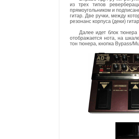
из трех типов реверберац
прямоугольником и подписанн
гитар. Две ручки, между кот
резонанс корпуса (деки) гита
Далее идет блок тюнера 
отображается нота, на шкал
тон тюнера, кнопка Bypass/Mu