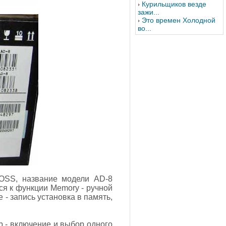
Курильщиков везде
зажи...
Это времен Холодной
во...
BOSS, название модели AD-8
ся к функции Memory - ручной
- запись установка в память,
rb - включение и выбор одного