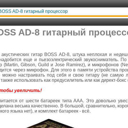
BOSS AD-8 гитарный процессор
OSS AD-8 гитарный процесс
акустических гитар BOSS AD-8, штука неплохая и недешев
надобится еще и пьезоэлектрический звукосниматель. По 
р (Martin, Gibson, Guild и Jose Ramirez), и микрофонов (N
дится через микрофон. Для этого в памяти устройства про
 можно настраивать под себя и свою гитару (не самую 
кже использовать как предусилитель или как директ-бокс (
чтобы увеличить!
итается от шести батареек типа ААА. Это довольно увеси
Сделана весьма качественно. В большой, сравнительно, кор
ого языка нет), и комплект батареек - всё.