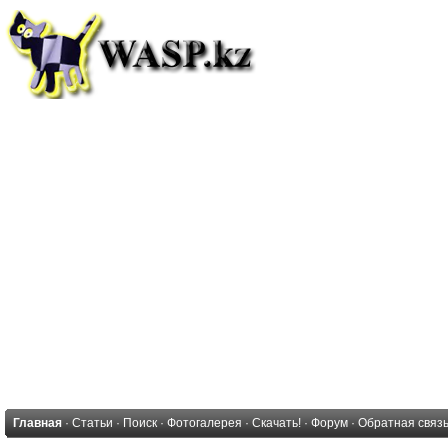
Главная
·
Статьи
·
Поиск
·
Фотогалерея
·
Скачать!
·
Форум
·
Обратная связ