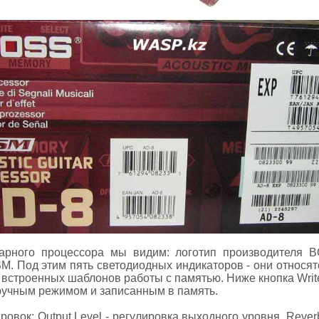
тарного процессора мы видим: логотип производителя 
OSM. Под этим пять светодиодных индикаторов - они относят
встроенных шаблонов работы с памятью. Ниже кнопка Write 
 ручным режимом и записанным в память.
ровок: Output Level - регулировка выходного уровня. Reve