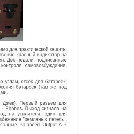
димо для практической защиты
ственно красный индикатор на
чен. Две педали, подписанные
контроля самовозбуждения,
 углам, отсек для батареек,
жения батареек (там же под
ами.
- Джек). Первый разъем для
 - Phones. Выход сигнала на
ход на усилители, один для
збежание "земляных петель",
санные Balanced Output A-B