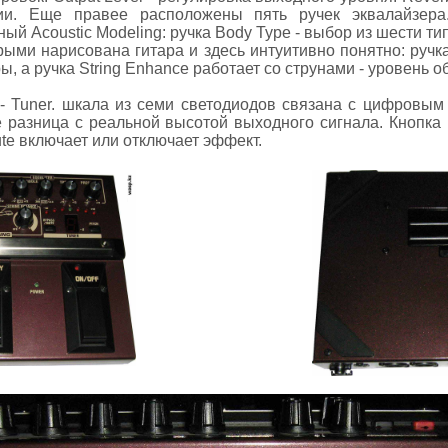
ии. Еще правее расположены пять ручек эквалайзер
ый Acoustic Modeling: ручка Body Type - выбор из шести т
орыми нарисована гитара и здесь интуитивно понятно: ручк
ры, а ручка String Enhance работает со струнами - уровень о
- Tuner. шкала из семи светодиодов связана с цифровым
е разница с реальной высотой выходного сигнала. Кнопка 
te включает или отключает эффект.