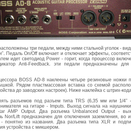
расположены три педали, между ними стальной уголок - ви
и". Педаль On/Off включает и отключает эффекты, соответ
Затем идет светодиод Power - горит, когда процессор вклю
катор Anti-Feedback. эти педали предназначены для 
цессора BOSS AD-8 наклеены четыре резиновые ножки по
ышкой. Рядом пластмассовая вставка со схемой располо
ойства до заводских настроек). Ниже наклейка с штрих-код
пять разъемов под разъем типа TRS (6,35 мм или 1/4" 
снимателя на гитаре - Imputs. Выход сигнала на наушники
Guitar AMP Output. Два разъема Unbalanced Output - вы
ь Nor/Lift предназначен для отключения заземления, во и
 - понятно из названия. Два разъема типа XLR и подпи
ия устройства с микшером.