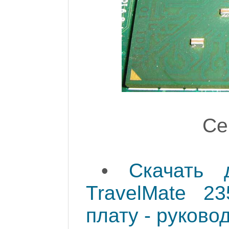
Се
•
Скачать 
TravelMate 2
плату - руково