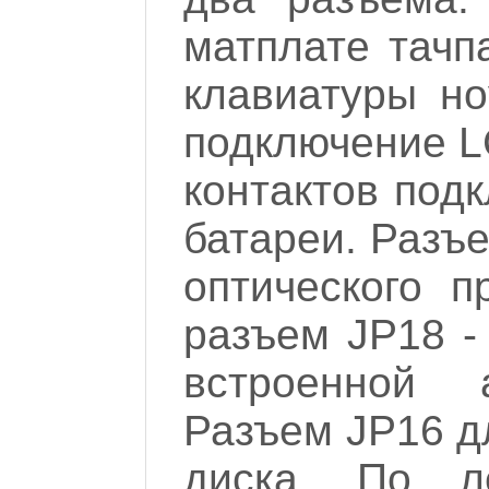
матплате тачп
клавиатуры но
подключение L
контактов под
батареи. Разъ
оптического 
разъем JP18 -
встроенной а
Разъем JP16 д
диска. По л