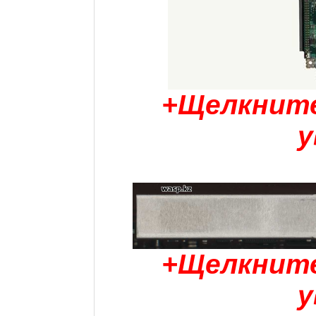
+Щелкните
у
+Щелкните
у