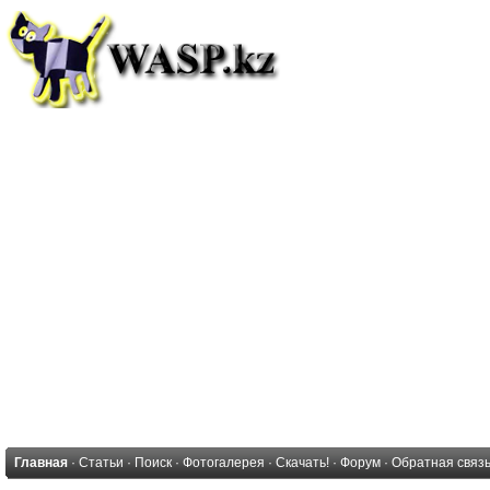
Главная
·
Статьи
·
Поиск
·
Фотогалерея
·
Скачать!
·
Форум
·
Обратная связ