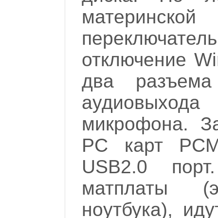
материнск
переключатель 
отключение Wir
два разъема
аудиовыхо
микрофона. З
PC карт PCM
USB2.0 пор
матплаты (
ноутбука), ид