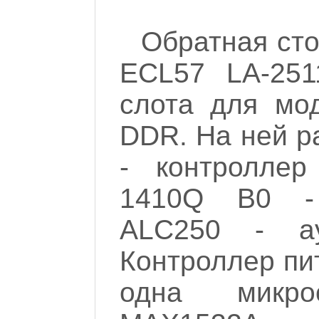
Обратная ст
ECL57 LA-251
слота для мо
DDR. На ней р
- контроллер
1410Q B0 -
ALC250 - ау
Контроллер п
одна микр