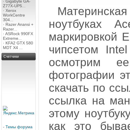
·
Gigabyte GA-
Z77X-UP5...
Материнская
·
Xerox
WorkCentre
304...
ноутбуках Ac
·
Razer Anansi +
Razer...
маркировкой E
·
ASRock 990FX
Extreme...
·
KFA2 GTX 580
чипсетом Inte
MDT X4 ...
Счетчики
осмотрим е
фотографии э
скачать по ссы
ссылка на ман
этому ноутбуку
как это быва
-
Темы форума