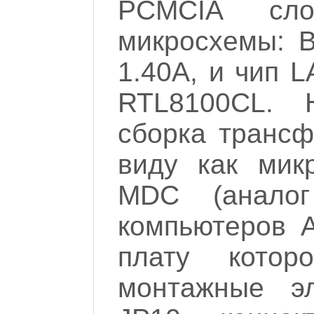
PCMCIA сл
микросхемы: 
1.40A, и чип L
RTL8100CL. 
сборка трансф
виду как мик
MDC (аналог
компьютеров 
плату кото
монтажные э