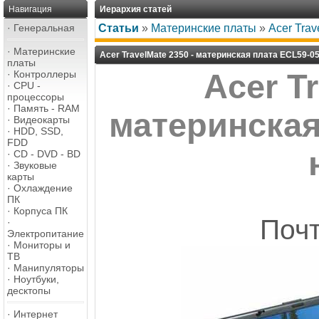
Навигация
Иерархия статей
·
Генеральная
Статьи
»
Материнские платы
»
Acer Tra
·
Материнские
Acer TravelMate 2350 - материнская плата ECL59-0
платы
·
Контроллеры
Acer Tr
·
CPU -
процессоры
·
Память - RAM
материнская
·
Видеокарты
·
HDD, SSD,
FDD
·
CD - DVD - BD
·
Звуковые
карты
·
Охлаждение
ПК
·
Корпуса ПК
Почт
·
Электропитание
·
Мониторы и
ТВ
·
Манипуляторы
·
Ноутбуки,
десктопы
·
Интернет