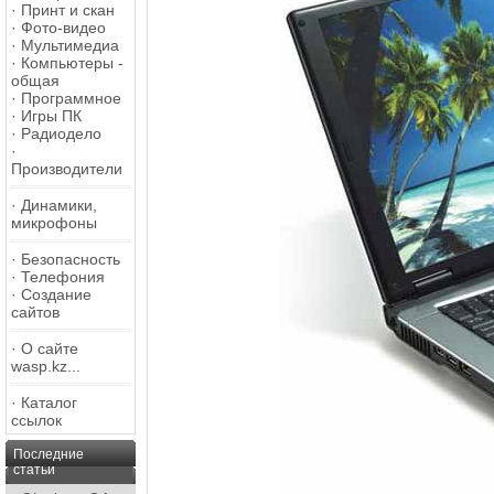
·
Принт и скан
·
Фото-видео
·
Мультимедиа
·
Компьютеры -
общая
·
Программное
·
Игры ПК
·
Радиодело
·
Производители
·
Динамики,
микрофоны
·
Безопасность
·
Телефония
·
Создание
сайтов
·
О сайте
wasp.kz...
·
Каталог
ссылок
Последние
статьи