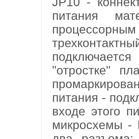
JP10 - коннек
питания мат
процессорны
трехконтактн
подключается
"отростке" п
промаркирован
питания - подк
входе этого п
микросхемы -
два разъема: