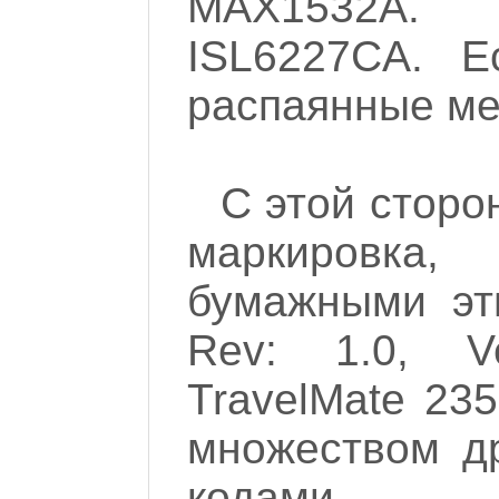
MAX1532A.
ISL6227CA. Е
распаянные мес
С этой сторо
маркировка
бумажными эт
Rev: 1.0, V
TravelMate 235
множеством др
кодами.