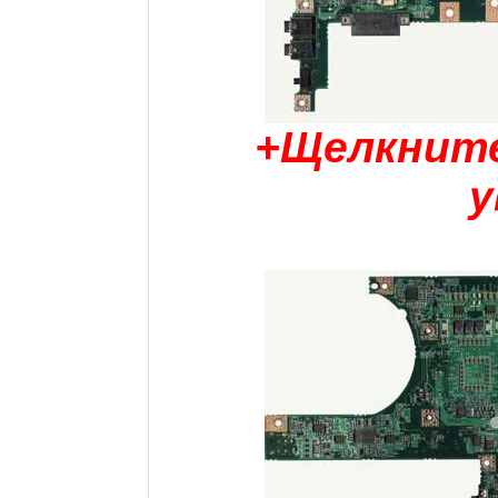
+Щелкните
у