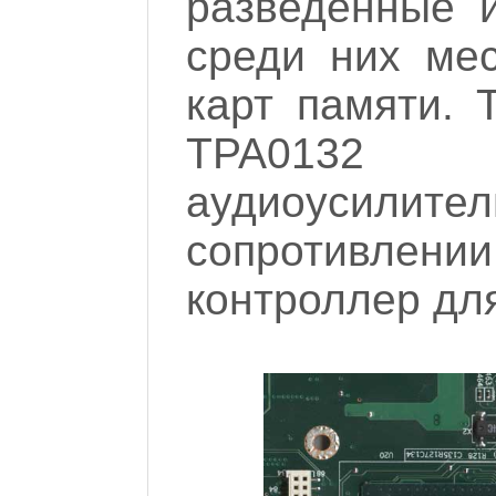
разведенные 
среди них ме
карт памяти. 
TPA0132 
аудиоусил
сопротивлени
контроллер дл