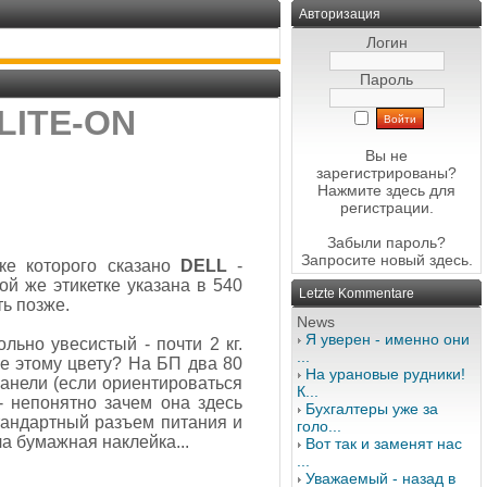
Авторизация
Логин
Пароль
 LITE-ON
Вы не
зарегистрированы?
Нажмите здесь
для
регистрации.
Забыли пароль?
Запросите новый
здесь
.
тке которого сказано
DELL
-
ой же этикетке указана в 540
Letzte Kommentare
ь позже.
News
Я уверен - именно они
ьно увесистый - почти 2 кг.
...
ие этому цвету? На БП два 80
На урановые рудники!
панели (если ориентироваться
К...
- непонятно зачем она здесь
Бухгалтеры уже за
стандартный разъем питания и
голо...
а бумажная наклейка...
Вот так и заменят нас
...
Уважаемый - назад в