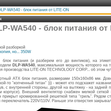
LP-WA540 - блок питания от LITE-ON
N
P-WA540 - блок питания от
ной разборкой
копия, но... 350W
блок питания (и разберем его до винтиков), на этике
модели
DLP-WA540
, максимальная мощность которого на т
ания производства LITE-ON TECHNOLOGY CORP... об этом чут
ртный ATX блок питания, размерами 150х160х86 мм. Довол
кой-то "копченный титан" ))) - может кто подскажет назван
ув, с внутренней стороны, другой на вытяжку - на задней 
 корпусе). Внешний вентилятор снабжен мелкой сеткой 
он прикрыт хромированной решеткой типа "гриль". Рядом 
 переключатель 220V/110V. Раньше эти отверстия закрывал