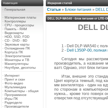
Навигация
Иерархия статей
·
Генеральная
Статьи
»
Блоки питания
»
DELL D
·
Материнские платы
DELL DLP-WA540 - блок питания от LITE-O
·
Контроллеры
DELL DL
·
CPU - процессоры
·
Память - RAM
·
Видеокарты
·
HDD, SSD, FDD
·
CD - DVD - BD
·
Звуковые карты
1 - Dell DLP-WA540 с пол
·
Охлаждение ПК
2 -
Dell L350P-00, полная 
·
Корпуса ПК
·
Электропитание
Сегодня мы рассмотрим 
·
Мониторы и ТВ
производитель, а название 
·
Манипуляторы
·
Ноутбуки, десктопы
ватт. Однако, этот блок пит
·
Интернет
Итак, внешне это станда
·
Принт и скан
Цвет корпуса темный, под ка
·
Фото-видео
мм вентилятора - один на вд
·
Мультимедиа
по сторонам в компьютерном
·
Компьютеры - общая
нужна... кроме того поверх 
·
Программное
отверстия под отсутствующий
·
Игры ПК
·
Радиодело
·
Производители