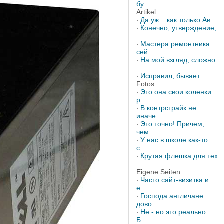
бу...
Artikel
Да уж... как только Ав...
Конечно, утверждение,
...
Мастера ремонтника
сей...
На мой взгляд, сложно
...
Исправил, бывает...
Fotos
Это она свои коленки
р...
В контрстрайк не
иначе...
Это точно! Причем,
чем...
У нас в школе как-то
с...
Крутая флешка для тех
...
Eigene Seiten
Часто сайт-визитка и
е...
Господа англичане
дово...
Не - но это реально.
Б...