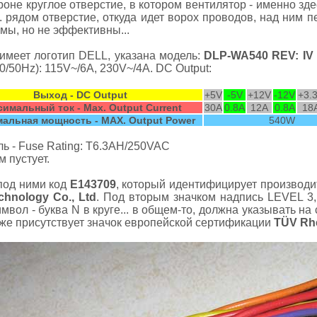
не круглое отверстие, в котором вентилятор - именно здес
. рядом отверстие, откуда идет ворох проводов, над ним 
имы, но не эффективны...
 имеет логотип DELL, указана модель:
DLP-WA540 REV: IV
0/50Hz): 115V~/6A, 230V~/4A. DC Output:
Выход - DC Output
+5V
-5V
+12V
-12V
+3.
имальный ток - Max. Output Current
30A
0.8A
12A
0.8A
18
альная мощность - MAX. Output Power
540W
ь - Fuse Rating: T6.3AH/250VAC
 пустует.
под ними код
E143709
, который идентифицирует производит
hnology Co., Ltd
. Под вторым значком надпись LEVEL 3,
мвол - буква N в круге... в общем-то, должна указывать на
к же присутствует значок европейской сертификации
TÜV Rh