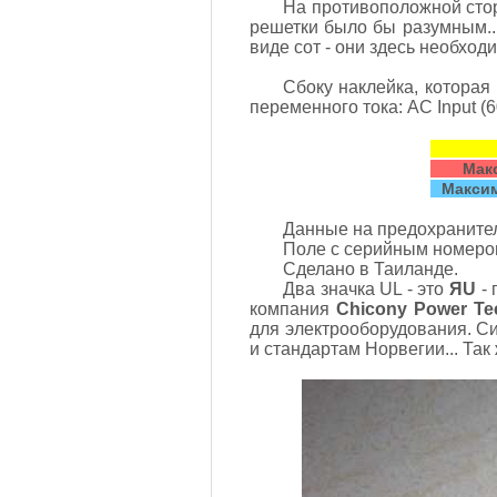
На противоположной сторо
решетки было бы разумным..
виде сот - они здесь необход
Сбоку наклейка, которая
переменного тока: AC Input (6
Макс
Максим
Данные на предохранител
Поле с серийным номером
Сделано в Таиланде.
Два значка UL - это
ЯU
- 
компания
Chicony Power Tec
для электрооборудования. Си
и стандартам Норвегии... Та