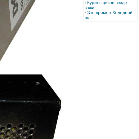
Курильщиков везде
зажи...
Это времен Холодной
во...