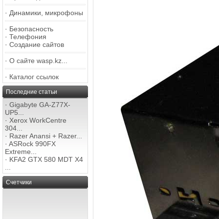
·
Динамики, микрофоны
·
Безопасность
·
Телефония
·
Создание сайтов
·
О сайте wasp.kz...
·
Каталог ссылок
Последние статьи
·
Gigabyte GA-Z77X-
UP5...
·
Xerox WorkCentre
304...
·
Razer Anansi + Razer...
·
ASRock 990FX
Extreme...
·
KFA2 GTX 580 MDT X4
...
Счетчики