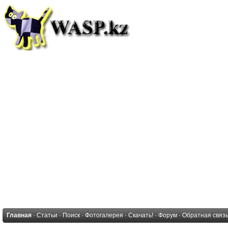
Главная
·
Статьи
·
Поиск
·
Фотогалерея
·
Скачать!
·
Форум
·
Обратная связ