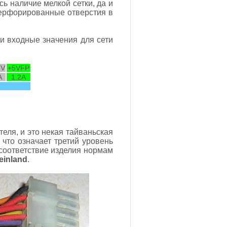
ь наличие мелкой сетки, да и
перфорированные отверстия в
и входные значения для сети
3V
+5VFP
A
1.2A
еля, и это некая тайваньская
 что означает третий уровень
 соответствие изделия нормам
einland
.