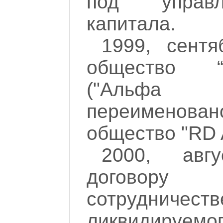
под управл
капитала.
1999, сентя
общество 
("Альфа
переименован
общество "RD A
2000, авгу
договору
сотрудни
ликвидируе