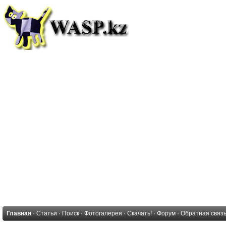
Главная
·
Статьи
·
Поиск
·
Фотогалерея
·
Скачать!
·
Форум
·
Обратная связ