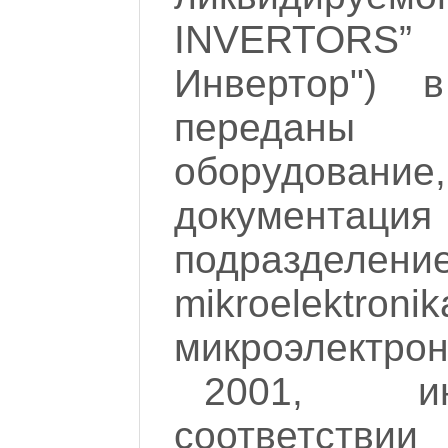
INVERTOR
Инвертoр") 
переданы
оборудован
документаци
подразделени
mikroelektroni
микроэлектрон
2001, ию
соответстви