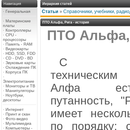
Навигация
Иерархия статей
·
Генеральная
Статьи
»
Справочники, учебники, ради
·
Материнские
ПТО Альфа, Рига - история
платы
·
Контроллеры
ПТО Альфа, 
·
CPU -
процессоры
·
Память - RAM
·
Видеокарты
·
HDD, SSD, FDD
·
CD - DVD - BD
С произ
·
Звуковые карты
·
Охлаждение ПК
технически
·
Корпуса ПК
·
Электропитание
Алфа ест
·
Мониторы и ТВ
·
Манипуляторы
·
Ноутбуки,
путанность, 
десктопы
·
Интернет
имеет нескол
·
Принт и скан
·
Фото-видео
по порядку: 
·
Мультимедиа
·
Компьютеры -