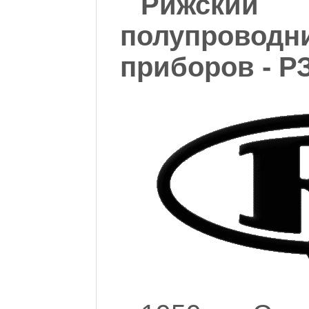
Рижск
полупроводн
приборов - Р