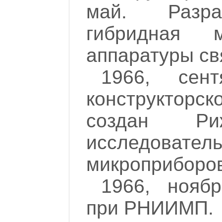
май. Разра
гибридная 
аппаратуры св
1966, сен
конструкто
создан Ри
исследовате
микроприборо
1966, нояб
при РНИИМП.