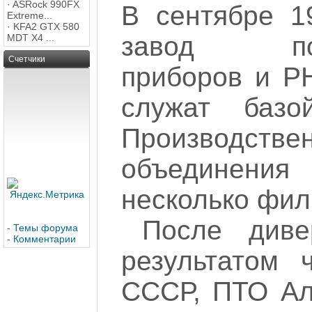
·
ASRock 990FX
В сентябре 1
Extreme...
·
KFA2 GTX 580
завод полу
MDT X4 ...
Счетчики
приборов и Р
служат базо
Производствен
объединени
несколько фил
После диве
-
Темы форума
-
Комментарии
результатом 
СССР, ПТО Ал