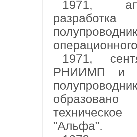
1971, ап
разработ
полупроводник
операционного
1971, сен
РНИИМП и Р
полупроводн
образовано п
техническо
"Альфа".