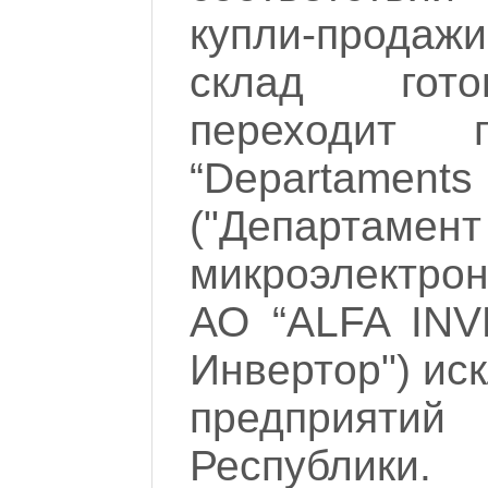
купли-прода
склад гото
переходит 
“Departaments 
("Департамент
микроэлектрони
АО “ALFA INV
Инвертoр") ис
предприят
Республики.