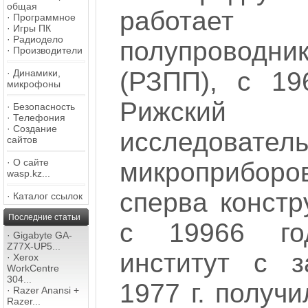
общая
работа
·
Программное
·
Игры ПК
·
Радиодело
полупроводн
·
Производители
(РЗПП), с 19
·
Динамики,
микрофоны
Рижски
·
Безопасность
·
Телефония
·
Создание
исследовате
сайтов
·
О сайте
микроприбо
wasp.kz...
сперва констр
·
Каталог ссылок
Последние статьи
с 19966 го
·
Gigabyte GA-
Z77X-UP5...
институт с з
·
Xerox
WorkCentre
304...
1977 г. получ
·
Razer Anansi +
Razer...