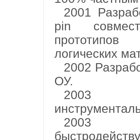
2001 Разраб
pin совмес
прототипов 
логических ма
2002 Разраб
ОУ.
2003 Р
инструменталь
2003 Р
быстродейств