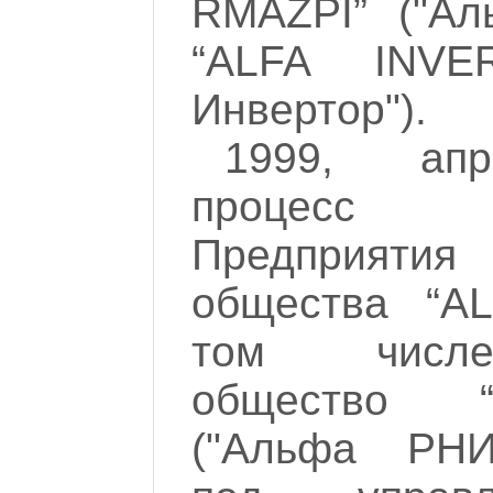
RMAZPI” ("А
“ALFA INVE
Инвертoр").
1999, апр
процесс п
Предприяти
общества “AL
том числе
общество 
("Альфа РНИ