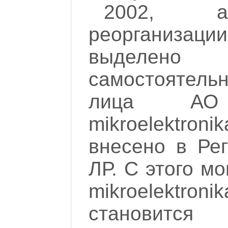
2002, а
реорганизаци
выделено
самостоятель
лица АО
mikroelektroni
внесено в Ре
ЛР. С этого м
mikroelektron
становится