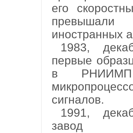
его скоростн
превышал
иностранных а
1983, дека
первые образ
в РНИИМП 
микропроцес
сигналов.
1991, дек
завод "