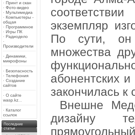
·
Принт и скан
·
Фото-видео
соответствии
·
Мультимедиа
·
Компьютеры -
экземпляр изг
общая
·
Программное
·
Игры ПК
По сути, он
·
Радиодело
·
Производители
множества дру
·
Динамики,
микрофоны
функциональн
·
Безопасность
абонентских и
·
Телефония
·
Создание
сайтов
закончилась к 
·
О сайте
wasp.kz...
Внешне Меде
·
Каталог
дизайну те
ссылок
Последние
прямоугольны
статьи