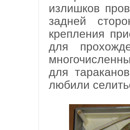
излишков пров
задней стор
крепления при
для прохожд
многочисленны
для тараканов
любили селитьс