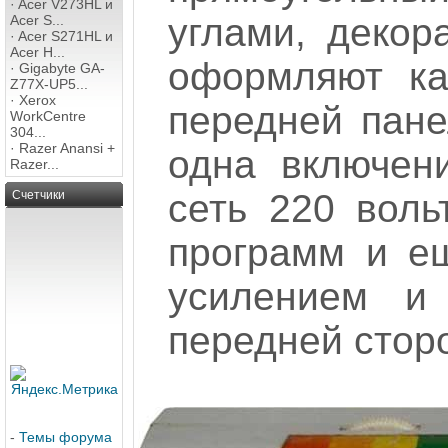
·
Acer V273HL и
углами, декор
Acer S...
·
Acer S271HL и
Acer H...
оформляют ка
·
Gigabyte GA-
Z77X-UP5...
·
Xerox
передней пане
WorkCentre
304...
·
Razer Anansi +
одна включен
Razer...
сеть 220 воль
Счетчики
программ и ещ
усилением и
передней стор
-
Темы форума