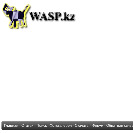
Главная
·
Статьи
·
Поиск
·
Фотогалерея
·
Скачать!
·
Форум
·
Обратная связ