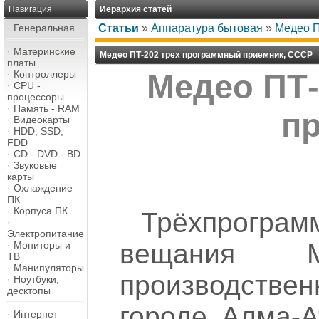
Навигация
Иерархия статей
·
Генеральная
Статьи
»
Аппаратура бытовая
»
Медео П
·
Материнские
Медео ПТ-202 трех программный приемник, СССР
платы
·
Контроллеры
Медео ПТ
·
CPU -
процессоры
·
Память - RAM
п
·
Видеокарты
·
HDD, SSD,
FDD
·
CD - DVD - BD
·
Звуковые
карты
·
Охлаждение
ПК
·
Корпуса ПК
Трёхпрогра
·
Электропитание
вещания М
·
Мониторы и
ТВ
·
Манипуляторы
производствен
·
Ноутбуки,
десктопы
городе Алма-А
·
Интернет